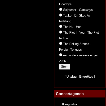
Goodbye
Sojourner - Gateways
Taake - En Skog Av
Nidstang
The Hu - Hun
The Plot In You - The Plot
In You
The Rolling Stones -
Foreign Tongues
een andere release uit juli
2026
[
Uitslag
|
Enquêtes
]
Concertagenda
8 augustus: