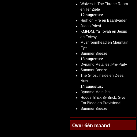
Wolves In The Throne Room
en Ter Ziele
12 augustus:
High on Fire en Baardvader
Judas Priest
KMFDM, Ya Toyah en Jesus
on Extesy
Mushroomhead en Mountain
Eye
Summer Breeze
13 augustus:
Dynamo Metalfest Pre-Party
Summer Breeze
The Ghost Inside en Deez
Nuts
14 augustus:
Dynamo Metalfest
Hoods, Brick By Brick, Give
Em Blood en Provisional
Summer Breeze
Over één maand