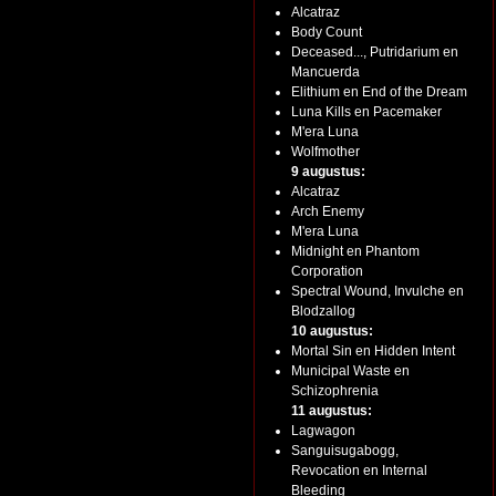
Alcatraz
Body Count
Deceased..., Putridarium en
Mancuerda
Elithium en End of the Dream
Luna Kills en Pacemaker
M'era Luna
Wolfmother
9 augustus:
Alcatraz
Arch Enemy
M'era Luna
Midnight en Phantom
Corporation
Spectral Wound, Invulche en
Blodzallog
10 augustus:
Mortal Sin en Hidden Intent
Municipal Waste en
Schizophrenia
11 augustus:
Lagwagon
Sanguisugabogg,
Revocation en Internal
Bleeding