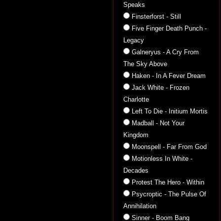
Speaks
Finsterforst - Still
Five Finger Death Punch -
Legacy
Galneryus - A Cry From
The Sky Above
Haken - In A Fever Dream
Jack White - Frozen
Charlotte
Left To Die - Initium Mortis
Madball - Not Your
Kingdom
Moonspell - Far From God
Motionless In White -
Decades
Protest The Hero - Within
Psycroptic - The Pulse Of
Annihilation
Sinner - Boom Bang