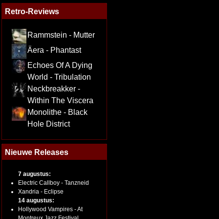
Retro-Reviews
Rammstein - Mutter
Äera - Phantast
Echoes Of A Dying
World - Tribulation
Neckbreakker -
Within The Viscera
Monolithe - Black
Hole District
Nieuwe Releases
7 augustus:
Electric Callboy - Tanzneid
Xandria - Eclipse
14 augustus:
Hollywood Vampires - At
Montreux Jazz Festival