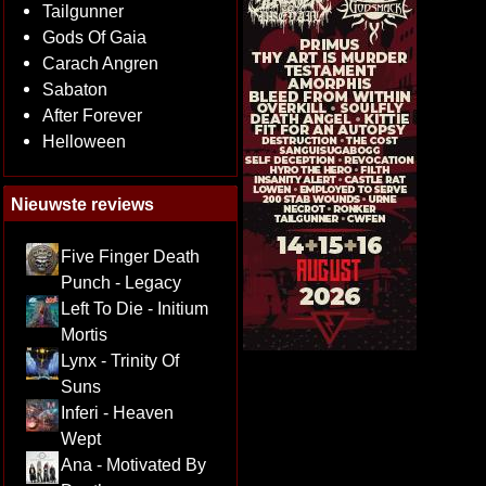
Tailgunner
Gods Of Gaia
Carach Angren
Sabaton
After Forever
Helloween
Nieuwste reviews
Five Finger Death
Punch - Legacy
Left To Die - Initium
Mortis
Lynx - Trinity Of
Suns
Inferi - Heaven
Wept
Ana - Motivated By