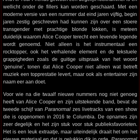
wellicht onder de fillers kan worden geschaard. Met een
moderne versie van een nummer dat eind jaren vijftig, begin
jaren zestig geschreven had kunnen zijn over een stoere
transgender met prachtige blonde lokken, is meteen
duidelijk waarom Alice Cooper terecht een levende legende
wordt genoemd. Niet alleen is het instrumentaal een
rocktopper, ook het verhalende element en de tekstuele
grappigheden zoals de guitige uitspraak van het woord
‘genuine’, tonen dat Alice Cooper niet alleen wat betreft
muziek een topprestatie levert, maar ook als entertainer zijn
naam eer aan doet.
Voor wie na die twaalf nieuwe nummers nog niet genoeg
heeft van Alice Cooper en zijn uitstekende band, bevat de
tweede schijf van
Paranormal
zes livetracks van een show
die is opgenomen in 2016 te Columbia. De opnames zijn
zeer degelijk en het zijn stuk voor stuk publieksfavorieten.
Het is een leuk extraatje, maar uiteindelijk draait het om het
nieuwe materiaal en dat is gelukkig dik in orde.
Paranormal