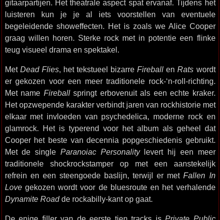
gitaarpartijen. Het theatrale aspect spat ervanaf. Tijdens het
luisteren kun je je al iets voorstellen van eventuele
begeleidende showeffecten. Het is zoals we Alice Cooper
graag willen horen. Sterke rock met in potentie een flinke
teug visueel drama en spektakel.
Met
Dead Flies
, het tekstueel bizarre
Fireball
en
Rats
wordt
er gekozen voor een meer traditionele rock-‘n-roll-richting.
Met name
Fireball
springt erbovenuit als een echte kraker.
Het opzwepende karakter verbindt jaren van rockhistorie met
elkaar met invloeden van psychedelica, moderne rock en
glamrock. Het is typerend voor het album als geheel dat
Cooper het beste van decennia popgeschiedenis gebruikt.
Met de single
Paranoiac Personality
levert hij een meer
traditionele shockrockstamper op met een aanstekelijk
refrein en een steengoede baslijn, terwijl er met
Fallen In
Love
gekozen wordt voor de bluesroute en het verhalende
Dynamite Road
de rockabilly-kant op gaat.
De enige filler van de eerste tien tracks is
Private Public