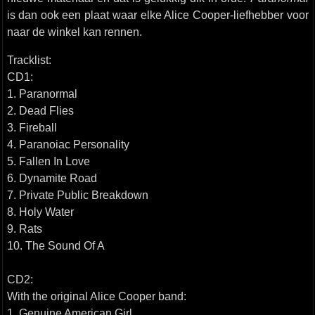
is dan ook een plaat waar elke Alice Cooper-liefhebber voor
naar de winkel kan rennen.
Tracklist:
CD1:
1. Paranormal
2. Dead Flies
3. Fireball
4. Paranoiac Personality
5. Fallen In Love
6. Dynamite Road
7. Private Public Breakdown
8. Holy Water
9. Rats
10. The Sound Of A
CD2:
With the original Alice Cooper band:
1. Genuine American Girl