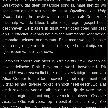
Breakdown
, dat geen onaardige song is, maar niet zo wil
schitteren als de rest van de plaat. Opvallend zijn
Holy
Water
, dat nog het beste valt te omschrijven als Cooper die
met hulp van de Blues Brothers zijn eigen gospel heeft
geschreven. De blazers in dit nummer doen goed hun best
en zijn effectief, evenals het ritmisch hummende koor dat de
gesproken teksten ondersteunt. Er is maar weinig fantasie
voor nodig om je voor te stellen hoe goed dit zal uitpakken
tijdens een van de liveshows.
Compleet anders van sfeer is
The Sound Of A
, waarin de
psychedelische Pink Floyd-route wordt bewandeld. Dit
maakt
Paranormal
wellicht het meest veelzijdige album van
Alice Cooper tot nu toe, hoewel hij het experiment met
uitstapjes naar diverse rockstijlen nooit heeft geschuwd. Dat
geldt zeker ook voor dit album en dan zijn de twee tracks
met de originele band nog onvermeld gebleven.
Genuine
American Girl
valt vooral op in positief opzicht, terwijl
You
And All Your Friends
gewoon een degelijk rocknummer is en