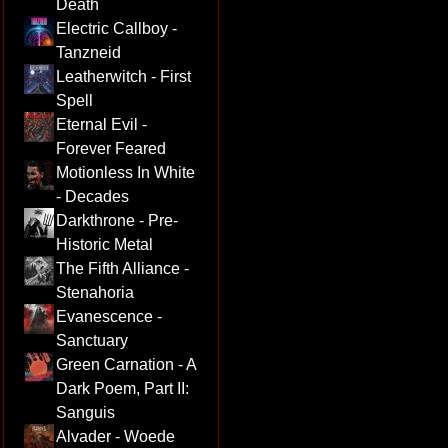
Death
Electric Callboy -
Tanzneid
Leatherwitch - First
Spell
Eternal Evil -
Forever Feared
Motionless In White
- Decades
Darkthrone - Pre-
Historic Metal
The Fifth Alliance -
Stenahoria
Evanescence -
Sanctuary
Green Carnation - A
Dark Poem, Part II:
Sanguis
Alvader - Woede