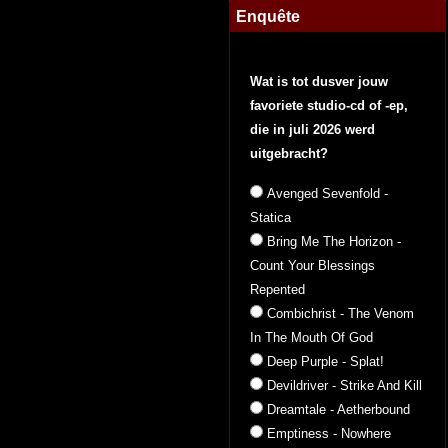
Enquête
Wat is tot dusver jouw
favoriete studio-cd of -ep,
die in juli 2026 werd
uitgebracht?
Avenged Sevenfold -
Statica
Bring Me The Horizon -
Count Your Blessings
Repented
Combichrist - The Venom
In The Mouth Of God
Deep Purple - Splat!
Devildriver - Strike And Kill
Dreamtale - Aetherbound
Emptiness - Nowhere