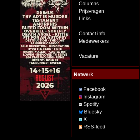
Columns
Prijsvragen
Links
Contact info
Medewerkers
Vacature
Netwerk
Facebook
Instagram
Spotify
Bluesky
X
RSS-feed