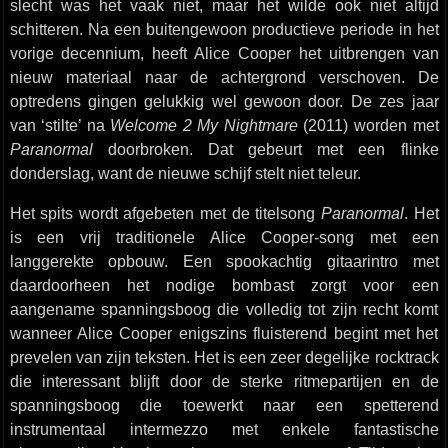
slecht was het vaak niet, maar het wilde ook niet altijd
schitteren. Na een buitengewoon productieve periode in het
vorige decennium, heeft Alice Cooper het uitbrengen van
nieuw materiaal naar de achtergrond verschoven. De
optredens gingen gelukkig wel gewoon door. De zes jaar
van ‘stilte’ na
Welcome 2 My Nightmare
(2011) worden met
Paranormal
doorbroken. Dat gebeurt met een flinke
donderslag, want de nieuwe schijf stelt niet teleur.
Het spits wordt afgebeten met de titelsong
Paranormal
. Het
is een vrij traditionele Alice Cooper-song met een
langgerekte opbouw. Een spookachtig gitaarintro met
daardoorheen het nodige bombast zorgt voor een
aangename spanningsboog die volledig tot zijn recht komt
wanneer Alice Cooper enigszins fluisterend begint met het
prevelen van zijn teksten. Het is een zeer degelijke rocktrack
die interessant blijft door de sterke ritmepartijen en de
spanningsboog die toewerkt naar een spetterend
instrumentaal intermezzo met enkele fantastische