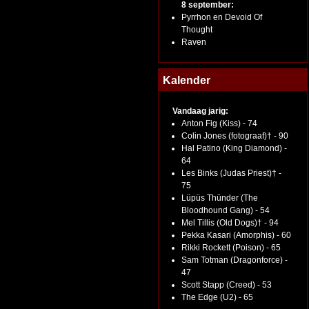
8 september:
Pyrrhon en Devoid Of
Thought
Raven
Kalender
Vandaag jarig:
Anton Fig (Kiss) - 74
Colin Jones (fotograaf)† - 90
Hal Patino (King Diamond) -
64
Les Binks (Judas Priest)† -
75
Lüpüs Thünder (The
Bloodhound Gang) - 54
Mel Tillis (Old Dogs)† - 94
Pekka Kasari (Amorphis) - 60
Rikki Rockett (Poison) - 65
Sam Totman (Dragonforce) -
47
Scott Stapp (Creed) - 53
The Edge (U2) - 65