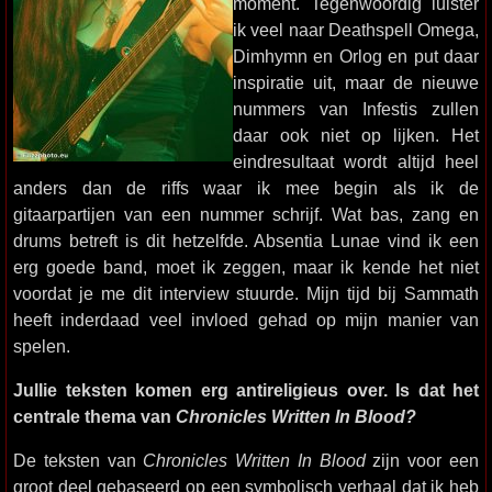
moment. Tegenwoordig luister
ik veel naar Deathspell Omega,
Dimhymn en Orlog en put daar
inspiratie uit, maar de nieuwe
nummers van Infestis zullen
daar ook niet op lijken. Het
eindresultaat wordt altijd heel
anders dan de riffs waar ik mee begin als ik de
gitaarpartijen van een nummer schrijf. Wat bas, zang en
drums betreft is dit hetzelfde. Absentia Lunae vind ik een
erg goede band, moet ik zeggen, maar ik kende het niet
voordat je me dit interview stuurde. Mijn tijd bij Sammath
heeft inderdaad veel invloed gehad op mijn manier van
spelen.
Jullie teksten komen erg antireligieus over. Is dat het
centrale thema van
Chronicles Written In Blood?
De teksten van
Chronicles Written In Blood
zijn voor een
groot deel gebaseerd op een symbolisch verhaal dat ik heb