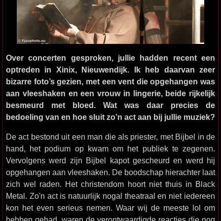
Over concerten gesproken, jullie hadden recent een
optreden in Xinix, Nieuwendijk. Ik heb daarvan zeer
bizarre foto’s gezien, met een vent die opgehangen was
aan vleeshaken en een vrouw in lingerie, beide rijkelijk
besmeurd met bloed. Wat was daar precies de
bedoeling van en hoe sluit zo’n act aan bij jullie muziek?
De act bestond uit een man die als priester, met Bijbel in de
hand, het podium op kwam om het publiek te zegenen.
Vervolgens werd zijn Bijbel kapot gescheurd en werd hij
opgehangen aan vleeshaken. De boodschap hierachter laat
zich wel raden. Het christendom hoort niet thuis in Black
Metal. Zo'n act is natuurlijk nogal theatraal en niet iedereen
kon het even serieus nemen. Waar wij de meeste lol om
hebben gehad, waren de verontwaardigde reacties die nog