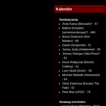
Kalender
Vandaag jarig:
Andy Kaina (Messiah)† - 57
Báthori Erzsébet
(seriemoordenaar)† - 466
Bruce Dickinson (Iron
Maiden) - 68
Gaahl (Gorgoroth) - 51
Jamey Jasta (Hatebreed) - 49
Johnny Solinger (Skid Row)†
- 61
Kevin Ratajczak (Electric
Callboy) - 41
Lynn Strait (Snot)† - 58
Michael Weikath (Helloween)
- 64
Omar Espinosa (Escape The
Fate) - 42
Pete Way (UFO)† - 76
Vandaag overleden: