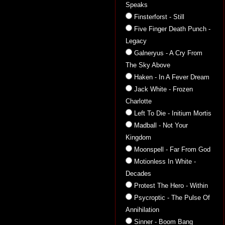
Speaks
Finsterforst - Still
Five Finger Death Punch -
Legacy
Galneryus - A Cry From
The Sky Above
Haken - In A Fever Dream
Jack White - Frozen
Charlotte
Left To Die - Initium Mortis
Madball - Not Your
Kingdom
Moonspell - Far From God
Motionless In White -
Decades
Protest The Hero - Within
Psycroptic - The Pulse Of
Annihilation
Sinner - Boom Bang