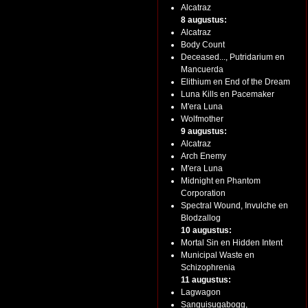
Alcatraz
8 augustus:
Alcatraz
Body Count
Deceased..., Putridarium en
Mancuerda
Elithium en End of the Dream
Luna Kills en Pacemaker
M'era Luna
Wolfmother
9 augustus:
Alcatraz
Arch Enemy
M'era Luna
Midnight en Phantom
Corporation
Spectral Wound, Invulche en
Blodzallog
10 augustus:
Mortal Sin en Hidden Intent
Municipal Waste en
Schizophrenia
11 augustus:
Lagwagon
Sanguisugabogg,