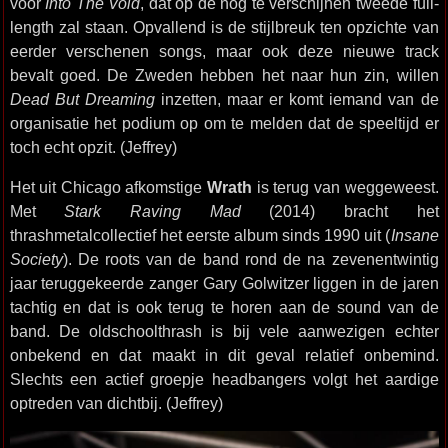
voor
Into The Void
, dat op de nog te verschijnen tweede full-
length zal staan. Opvallend is de stijlbreuk ten opzichte van
eerder verschenen songs, maar ook deze nieuwe track
bevalt goed. De Zweden hebben het naar hun zin, willen
Dead But Dreaming
inzetten, maar er komt iemand van de
organisatie het podium op om te melden dat de speeltijd er
toch echt opzit. (Jeffrey)
Het uit Chicago afkomstige
Wrath
is terug van weggeweest.
Met
Stark Raving Mad
(2014) bracht het
thrashmetalcollectief het eerste album sinds 1990 uit (
Insane
Society
). De roots van de band rond de na zevenentwintig
jaar teruggekeerde zanger Gary Golwitzer liggen in de jaren
tachtig en dat is ook terug te horen aan de sound van de
band. De oldschoolthrash is bij vele aanwezigen echter
onbekend en dat maakt in dit geval relatief onbemind.
Slechts een actief groepje headbangers volgt het aardige
optreden van dichtbij. (Jeffrey)