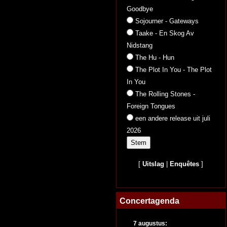
Goodbye
Sojourner - Gateways
Taake - En Skog Av
Nidstang
The Hu - Hun
The Plot In You - The Plot
In You
The Rolling Stones -
Foreign Tongues
een andere release uit juli
2026
[
Uitslag
|
Enquêtes
]
Concertagenda
7 augustus: