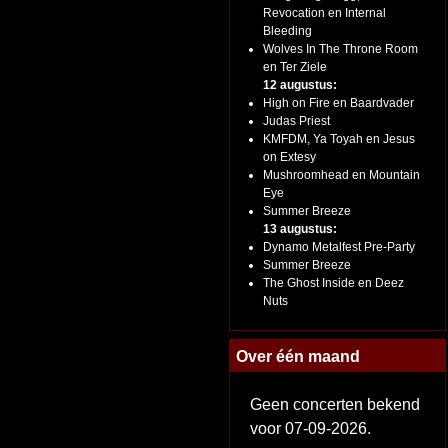
Revocation en Internal
Bleeding
Wolves In The Throne Room
en Ter Ziele
12 augustus:
High on Fire en Baardvader
Judas Priest
KMFDM, Ya Toyah en Jesus
on Extesy
Mushroomhead en Mountain
Eye
Summer Breeze
13 augustus:
Dynamo Metalfest Pre-Party
Summer Breeze
The Ghost Inside en Deez
Nuts
Over één maand
Geen concerten bekend
voor 07-09-2026.