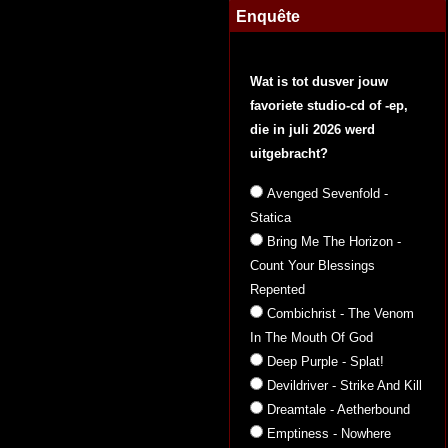
Enquête
Wat is tot dusver jouw
favoriete studio-cd of -ep,
die in juli 2026 werd
uitgebracht?
Avenged Sevenfold -
Statica
Bring Me The Horizon -
Count Your Blessings
Repented
Combichrist - The Venom
In The Mouth Of God
Deep Purple - Splat!
Devildriver - Strike And Kill
Dreamtale - Aetherbound
Emptiness - Nowhere