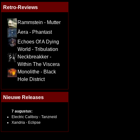
Retro-Reviews
Rammstein - Mutter
Äera - Phantast
Echoes Of A Dying
World - Tribulation
Neckbreakker -
Within The Viscera
Monolithe - Black
Hole District
Nieuwe Releases
7 augustus:
Electric Callboy - Tanzneid
Xandria - Eclipse