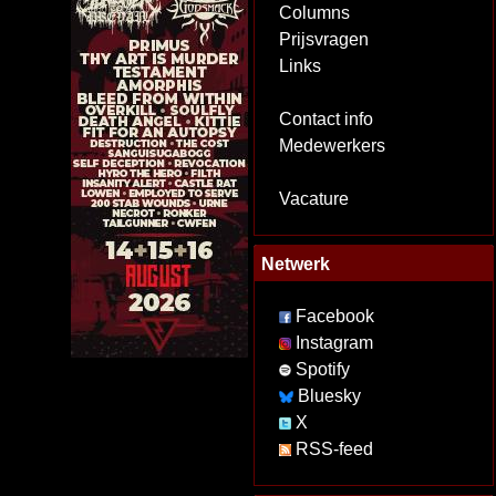
Columns
Prijsvragen
Links
Contact info
Medewerkers
Vacature
Netwerk
Facebook
Instagram
Spotify
Bluesky
X
RSS-feed