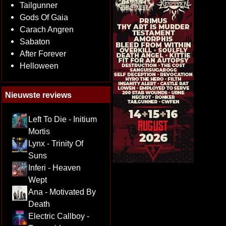
Tailgunner
Gods Of Gaia
Carach Angren
Sabaton
After Forever
Helloween
Nieuwste reviews
Left To Die - Initium
Mortis
Lynx - Trinity Of
Suns
Inferi - Heaven
Wept
Ana - Motivated By
Death
Electric Callboy -