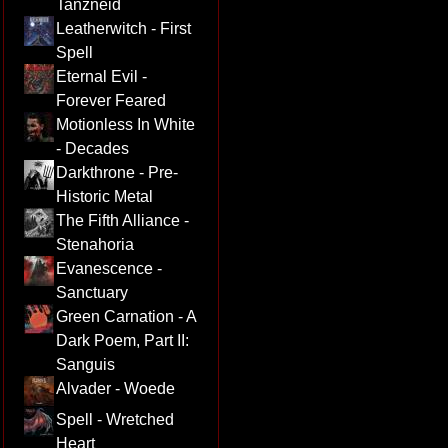
Tanzneid
Leatherwitch - First
Spell
Eternal Evil -
Forever Feared
Motionless In White
- Decades
Darkthrone - Pre-
Historic Metal
The Fifth Alliance -
Stenahoria
Evanescence -
Sanctuary
Green Carnation - A
Dark Poem, Part II:
Sanguis
Alvader - Woede
Spell - Wretched
Heart