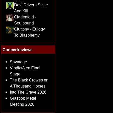
DevilDriver - Strike
And Kill
Gladenfold -
Soulbound
Gluttony - Eulogy
To Blasphemy
Concertreviews
Savatage
VindictA en Final
Stage
The Black Crowes en
A Thousand Horses
Into The Grave 2026
Graspop Metal
Meeting 2026