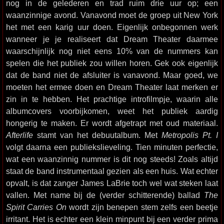
nog in de gelederen en trad ruim drie uur op; een
waanzinnige avond. Vanavond moet de groep uit New York
het met een karig uur doen. Eigenlijk onbegonnen werk
wanneer je je realiseert dat Dream Theater daarmee
waarschijnlijk nog niet eens 10% van de nummers kan
spelen die het publiek zou willen horen. Gek ook eigenlijk
dat de band niet de afsluiter is vanavond. Maar goed, we
moeten het ermee doen en Dream Theater laat merken er
zin in te hebben. Het prachtige introfilmpje, waarin alle
albumcovers voorbijkomen, weet het publiek aardig
hongerig te maken. Er wordt afgetrapt met oud materiaal.
Afterlife
stamt van het debuutalbum. Met
Metropolis Pt. I
volgt daarna een publiekslieveling. Tien minuten perfectie,
wat een waanzinnig nummer is dit nog steeds! Zoals altijd
staat de band instrumentaal gezien als een huis. Wat echter
opvalt, is dat zanger James LaBrie toch wel wat steken laat
vallen. Met name bij de (verder schitterende) ballad
The
Spirit Carries On
wordt zijn benepen stem zelfs een beetje
irritant. Het is echter een klein minpunt bij een verder prima