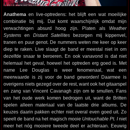
Anathema
en live-optredens: het blijft een wat moeilijke
combinatie bij mij. Dat komt waarschijnlijk omdat mijn
verwachtingen absurd hoog zijn. Platen als
Weather
Systems
en
Distant Satellites
bezorgen mij kippenvel,
tranen en puur genot. De nummers weten me keer op keer
diep te raken. Live slaagt de band er meestal niet in om
dezelfde snaar te beroeren. En ook vanavond is dat niet
helemaal het geval, hoewel het optreden erg goed is. Met
name Lee Douglas is weer fenomenaal, wat een
meerwaarde is zij voor de band geworden! Daarmee is
overigens niets gezegd over de rest, want ook het gitaarspel
en zang van Vincent Cavanagh zijn om te smullen. Fans
van het oude werk komen bedrogen uit, want de Britten
spelen alleen materiaal van de laatste drie albums. De
keuzes daarin pakken echter niet overal even goed uit. Zo
speelt de band na het magisch mooie
Untouchable Pt. I
niet
meer het nóg mooiere tweede deel er achteraan. Eeuwig