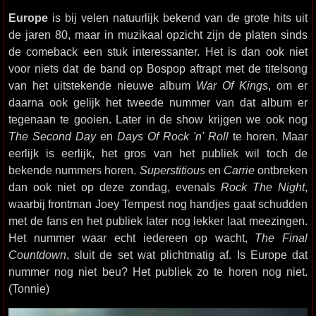
Europe
is bij velen natuurlijk bekend van de grote hits uit
de jaren 80, maar in muzikaal opzicht zijn de platen sinds
de comeback een stuk interessanter. Het is dan ook niet
voor niets dat de band op Bospop aftrapt met de titelsong
van het uitstekende nieuwe album
War Of Kings
, om er
daarna ook gelijk het tweede nummer van dat album er
tegenaan te gooien. Later in de show krijgen we ook nog
The Second Day
en
Days Of Rock 'n' Roll
te horen. Maar
eerlijk is eerlijk, het gros van het publiek wil toch de
bekende nummers horen.
Superstitious
en
Carrie
ontbreken
dan ook niet op deze zondag, evenals
Rock The Night
,
waarbij frontman Joey Tempest nog handjes gaat schudden
met de fans en het publiek later nog lekker laat meezingen.
Het nummer waar echt iedereen op wacht,
The Final
Countdown
, sluit de set wat plichtmatig af. Is Europe dat
nummer nog niet beu? Het publiek zo te horen nog niet.
(Tonnie)