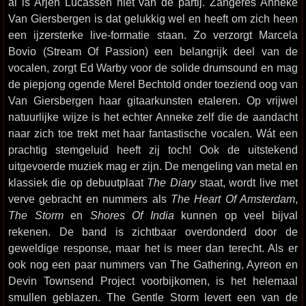
al is Arjen Lucassen niet van de partij. Zangeres Anneke
Van Giersbergen is dat gelukkig wel en heeft om zich heen
een ijzersterke live-formatie staan. Zo verzorgt Marcela
Bovio (Stream Of Passion) een belangrijk deel van de
vocalen, zorgt Ed Warby voor de solide drumsound en mag
de piepjong ogende Merel Bechtold onder toeziend oog van
Van Giersbergen haar gitaarkunsten etaleren. Op vrijwel
natuurlijke wijze is het echter Anneke zelf die de aandacht
naar zich toe trekt met haar fantastische vocalen. Wát een
prachtig stemgeluid heeft zij toch! Ook de uitstekend
uitgevoerde muziek mag er zijn. De mengeling van metal en
klassiek die op debuutplaat
The Diary
staat, wordt live met
verve gebracht en nummers als
The Heart Of Amsterdam
,
The Storm
en
Shores Of India
kunnen op veel bijval
rekenen. De band is zichtbaar overdonderd door de
geweldige response, maar het is meer dan terecht. Als er
ook nog een paar nummers van The Gathering, Ayreon en
Devin Townsend Project voorbijkomen, is het helemaal
smullen geblazen. The Gentle Storm levert een van de