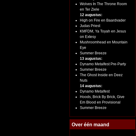
Wolves In The Throne Room
en Ter Ziele
12 augustus:
High on Fire en Baardvader
Judas Priest
KMFDM, Ya Toyah en Jesus
on Extesy
Mushroomhead en Mountain
Eye
Summer Breeze
13 augustus:
Dynamo Metalfest Pre-Party
Summer Breeze
The Ghost Inside en Deez
Nuts
14 augustus:
Dynamo Metalfest
Hoods, Brick By Brick, Give
Em Blood en Provisional
Summer Breeze
Over één maand