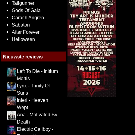
Tailgunner
Gods Of Gaia
Carach Angren
Sabaton
After Forever
Helloween
Nieuwste reviews
Left To Die - Initium
Mortis
Lynx - Trinity Of
Suns
Inferi - Heaven
Wept
Ana - Motivated By
Death
Electric Callboy -