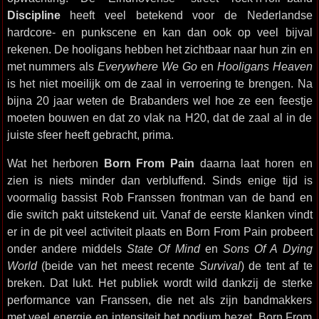
Discipline
heeft veel betekend voor de Nederlandse
hardcore- en punkscene en kan dan ook op veel bijval
rekenen. De hooligans hebben het zichtbaar naar hun zin en
met nummers als
Everywhere We Go
en
Hooligans Heaven
is het niet moeilijk om de zaal in verroering te brengen. Na
bijna 20 jaar weten de Brabanders wel hoe ze een feestje
moeten bouwen en dat zo vlak na H20, dat de zaal al in de
juiste sfeer heeft gebracht, prima.
Wat het herboren
Born From Pain
daarna laat horen en
zien is niets minder dan verbluffend. Sinds enige tijd is
voormalig bassist Rob Franssen frontman van de band en
die switch pakt uitstekend uit. Vanaf de eerste klanken vindt
er in de pit veel activiteit plaats en Born From Pain probeert
onder andere middels
State Of Mind
en
Sons Of A Dying
World
(beide van het meest recente
Survival
) de tent af te
breken. Dat lukt. Het publiek wordt wild dankzij de sterke
performance van Franssen, die net als zijn bandmakkers
met veel energie en intensiteit het podium bezet. Born From