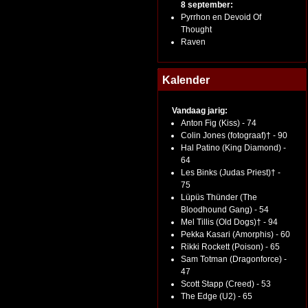
8 september:
Pyrrhon en Devoid Of
Thought
Raven
Kalender
Vandaag jarig:
Anton Fig (Kiss) - 74
Colin Jones (fotograaf)† - 90
Hal Patino (King Diamond) -
64
Les Binks (Judas Priest)† -
75
Lüpüs Thünder (The
Bloodhound Gang) - 54
Mel Tillis (Old Dogs)† - 94
Pekka Kasari (Amorphis) - 60
Rikki Rockett (Poison) - 65
Sam Totman (Dragonforce) -
47
Scott Stapp (Creed) - 53
The Edge (U2) - 65