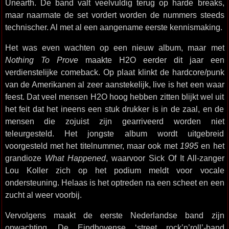
Unearth. De band valt veelvuldig terug op harde breaks,
maar naarmate de set vordert worden de nummers steeds
technischer. Al met al een aangename eerste kennismaking.
Het was even wachten op een nieuw album, maar met
Nothing To Prove
maakte H2O eerder dit jaar een
verdienstelijke comeback. Op plaat klinkt de hardcore/punk
van de Amerikanen al zeer aanstekelijk, live is het een waar
feest. Dat veel mensen H2O hoog hebben zitten blijkt wel uit
het feit dat het ineens een stuk drukker is in de zaal, en de
mensen die zojuist zijn gearriveerd worden niet
teleurgesteld. Het jongste album wordt uitgebreid
voorgesteld met het titelnummer, maar ook met
1995
en het
grandioze
What Happened
, waarvoor Sick Of It All-zanger
Lou Koller zich op het podium meldt voor vocale
ondersteuning. Helaas is het optreden na een scheet en een
zucht al weer voorbij.
Vervolgens maakt de eerste Nederlandse band zijn
opwachting. De Eindhovense ‘street rock’n’roll’-band