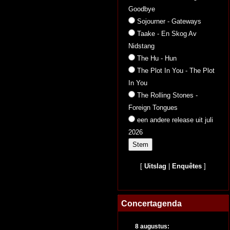
Goodbye
Sojourner - Gateways
Taake - En Skog Av
Nidstang
The Hu - Hun
The Plot In You - The Plot
In You
The Rolling Stones -
Foreign Tongues
een andere release uit juli
2026
[
Uitslag
|
Enquêtes
]
Concertagenda
8 augustus: