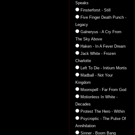
Speaks
Finsterforst - Still
Five Finger Death Punch -
Legacy
Galneryus - A Cry From
The Sky Above
Haken - In A Fever Dream
Jack White - Frozen
Charlotte
Left To Die - Initium Mortis
Madball - Not Your
Kingdom
Moonspell - Far From God
Motionless In White -
Decades
Protest The Hero - Within
Psycroptic - The Pulse Of
Annihilation
Sinner - Boom Bang