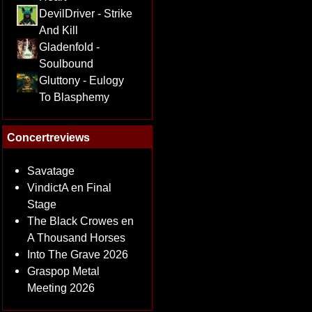
DevilDriver - Strike
And Kill
Gladenfold -
Soulbound
Gluttony - Eulogy
To Blasphemy
Concertreviews
Savatage
VindictA en Final
Stage
The Black Crowes en
A Thousand Horses
Into The Grave 2026
Graspop Metal
Meeting 2026