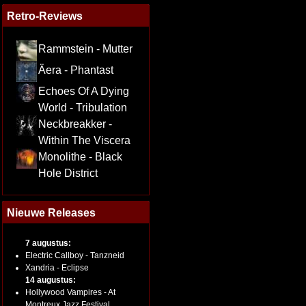
Retro-Reviews
Rammstein - Mutter
Äera - Phantast
Echoes Of A Dying
World - Tribulation
Neckbreakker -
Within The Viscera
Monolithe - Black
Hole District
Nieuwe Releases
7 augustus:
Electric Callboy - Tanzneid
Xandria - Eclipse
14 augustus:
Hollywood Vampires - At
Montreux Jazz Festival