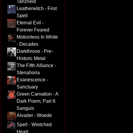
Tanzneid
Leatherwitch - First
Spell
Eternal Evil -
Forever Feared
Motionless In White
- Decades
Darkthrone - Pre-
Historic Metal
The Fifth Alliance -
Stenahoria
Evanescence -
Sanctuary
Green Carnation - A
Dark Poem, Part II:
Sanguis
Alvader - Woede
Spell - Wretched
Heart