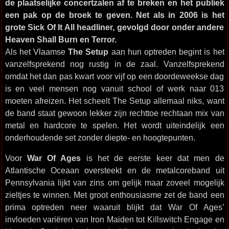
de plaatselijke concertzalen af te breken en het publiek
een pak op de broek te geven. Net als in 2006 is het
grote Sick Of It All headliner, gevolgd door onder andere
Heaven Shall Burn en Terror.
Als het Vlaamse
The Setup
aan hun optreden begint is het
vanzelfsprekend nog rustig in de zaal. Vanzelfsprekend
omdat het dan pas kwart voor vijf op een doordeweekse dag
is en veel mensen nog vanuit school of werk naar 013
moeten afreizen. Het scheelt The Setup allemaal niks, want
de band staat gewoon lekker zijn rechttoe rechtaan mix van
metal en hardcore te spelen. Het wordt uiteindelijk een
onderhoudende set zonder diepte- en hoogtepunten.
Voor
War Of Ages
is het de eerste keer dat men de
Atlantische Oceaan oversteekt en de metalcoreband uit
Pennsylvania lijkt van zins om gelijk maar zoveel mogelijk
zieltjes te winnen. Met groot enthousiasme zet de band een
prima optreden neer waaruit blijkt dat War Of Ages’
invloeden variëren van Iron Maiden tot Killswitch Engage en