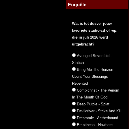
Enquête
Wat is tot dusver jouw
favoriete studio-cd of -ep,
die in juli 2026 werd
uitgebracht?
Avenged Sevenfold -
Statica
Bring Me The Horizon -
Count Your Blessings
Repented
Combichrist - The Venom
In The Mouth Of God
Deep Purple - Splat!
Devildriver - Strike And Kill
Dreamtale - Aetherbound
Emptiness - Nowhere