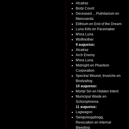
Alcatraz
Body Count
Deceased..., Putridarium en
Mancuerda
Elithium en End of the Dream
Luna Kills en Pacemaker
M'era Luna
Wolfmother
9 augustus:
Alcatraz
Arch Enemy
M'era Luna
Midnight en Phantom
Corporation
Spectral Wound, Invulche en
Blodzallog
10 augustus:
Mortal Sin en Hidden Intent
Municipal Waste en
Schizophrenia
11 augustus:
Lagwagon
Sanguisugabogg,
Revocation en Internal
Bleeding