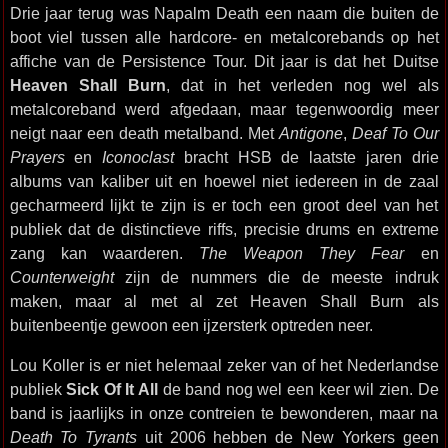
Drie jaar terug was Napalm Death een naam die buiten de
boot viel tussen alle hardcore- en metalcorebands op het
affiche van de Persistence Tour. Dit jaar is dat het Duitse
Heaven Shall Burn
, dat in het verleden nog wel als
metalcoreband werd afgedaan, maar tegenwoordig meer
neigt naar een death metalband. Met
Antigone
,
Deaf To Our
Prayers
en
Iconoclast
bracht HSB de laatste jaren drie
albums van kaliber uit en hoewel niet iedereen in de zaal
gecharmeerd lijkt te zijn is er toch een groot deel van het
publiek dat de distinctieve riffs, precisie drums en extreme
zang kan waarderen.
The Weapon They Fear
en
Counterweight
zijn de nummers die de meeste indruk
maken, maar al met al zet Heaven Shall Burn als
buitenbeentje gewoon een ijzersterk optreden neer.
Lou Koller is er niet helemaal zeker van of het Nederlandse
publiek
Sick Of It All
de band nog wel een keer wil zien. De
band is jaarlijks in onze contreien te bewonderen, maar na
Death To Tyrants
uit 2006 hebben de New Yorkers geen