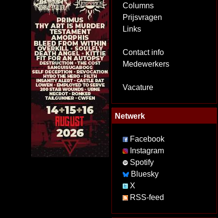
Columns
Prijsvragen
Links
Contact info
Medewerkers
Vacature
Netwerk
Facebook
Instagram
Spotify
Bluesky
X
RSS-feed