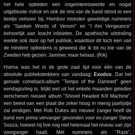
het hele optreden een ongeïnteresseerde en nogal
uitgebluste indruk en ook de rest van de band stond er een
beetje verloren bij. Hierdoor moesten geweldige nummers
als "Spoken Words of Venom" en "I Am Vengeance"
behoorlijk aan kracht inboeten. De apathische uitstraling
werkte ook door op het publiek, waardoor dit toch een van
de mindere optredens is geweest die ik tot nu toe van de
Zweden heb gezien. Jammer, maar helaas. (Rik)
Hierna was het in de grote zaal tijd voor één van de
absolute publiekstrekkers van vandaag:
Exodus
. Dat het
geniale comeback-album "Tempo of the Damned" geen
eendagsvlieg is, blijkt wel uit het enkele maanden geleden
verschenen nieuwe album "Shovel Headed Kill Machine",
een beest van een plaat die zeker hoog in menig jaarlijstje
zal eindigen. Met Rob Dukes als nieuwe zanger heeft de
band een prima vervanger gevonden voor ex-zanger Steve
Souza, hoewel hij live nog niet helemaal het niveau van zijn
voorganger haalt. Met nummers als "Raze",