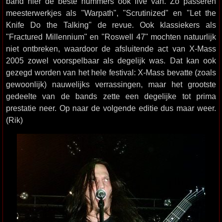
band hier de beste nummers ook live van. Zo passeren
meesterwerkjes als "Warpath", "Scrutinized" en "Let the
Knife Do the Talking" de revue. Ook klassiekers als
"Fractured Millennium" en "Roswell 47" mochten natuurlijk
niet ontbreken, waardoor de afsluitende act van X-Mass
2005 zowel voorspelbaar als degelijk was. Dat kan ook
gezegd worden van het hele festival: X-Mass bevatte (zoals
gewoonlijk) nauwelijks verrassingen, maar het grootste
gedeelte van de bands zette een degelijke tot prima
prestatie neer. Op naar de volgende editie dus maar weer.
(Rik)