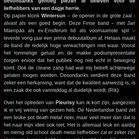
desondanks genoeg plezier te beleven voor de
liefhebbers van een dagje herrie.
Op papier klonk
Wintersun
– de opener in de grote zaal -
alvast als een goed begin. Deze Finse band – met Jari
Mäenpää als ex-Ensiferum lid als voornaamste spil –
leverde vorig jaar een prima debuutalbum af. Helaas maakt
de band de redelijk hoge verwachtingen niet waar. Vooral
het rommelige geluid en de makke podiumpresentatie
zorgen ervoor dat het publiek nog niet echt in beweging
komt. Ook de cleane zang had wat mij betreft achterwege
gelaten mogen worden. Desondanks verdient deze band
zeker een herkansing, want dat de kwaliteit aanwezig is, is
een zaak die ook vanmiddag al duidelijk wordt. (Rik)
Over het optreden van
Pleurisy
kan ik kort zijn, aangezien
ik er vrij weinig van gezien heb. De Nederlandse band zet
een leuke pot death metal neer, maar veel meer dan dat is
het naar mijn idee ook niet. Het is allemaal leuk en aardig
en menig old school death metal liefhebber zal er zeker zijn