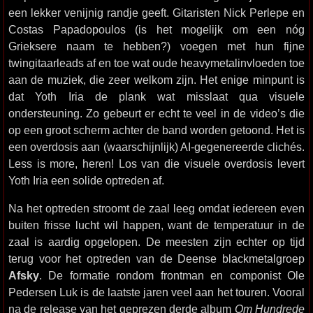
een lekker venijnig randje geeft. Gitaristen Nick Perlepe en
Costas Papadopoulos (is het mogelijk om een nóg
Grieksere naam te hebben?) voegen met hun fijne
twingitaarleads af en toe wat oude heavymetalinvloeden toe
aan de muziek, die zeer welkom zijn. Het enige minpunt is
dat Yoth Iria de plank wat misslaat qua visuele
ondersteuning. Zo gebeurt er echt te veel in de video’s die
op een groot scherm achter de band worden getoond. Het is
een overdosis aan (waarschijnlijk) AI-gegenereerde clichés.
Less is more, heren! Los van die visuele overdosis levert
Yoth Iria een solide optreden af.
Na het optreden stroomt de zaal leeg omdat iedereen even
buiten frisse lucht wil happen, want de temperatuur in de
zaal is aardig opgelopen. De meesten zijn echter op tijd
terug voor het optreden van de Deense blackmetalgroep
Afsky
. De formatie rondom frontman en componist Ole
Pedersen Luk is de laatste jaren veel aan het touren. Vooral
na de release van het geprezen derde album
Om Hundrede