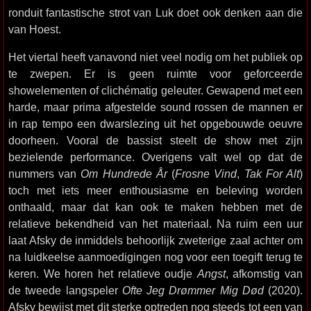
ronduit fantastische strot van Luk doet ook denken aan die
van Hoest.
Het viertal heeft vanavond niet veel nodig om het publiek op
te zwepen. Er is geen ruimte voor geforceerde
showelementen of clichématig geleuter. Gewapend met een
harde, maar prima afgestelde sound rossen de mannen er
in rap tempo een dwarslezing uit het opgebouwde oeuvre
doorheen. Vooral de bassist steelt de show met zijn
bezielende performance. Overigens valt wel op dat de
nummers van
Om Hundrede År
(
Frosne Vind
,
Tak For Alt
)
toch met iets meer enthousiasme en beleving worden
onthaald, maar dat kan ook te maken hebben met de
relatieve bekendheid van het materiaal. Na ruim een uur
laat Afsky de inmiddels behoorlijk zweterige zaal achter om
na luidkeelse aanmoedigingen nog voor een toegift terug te
keren. We horen het relatieve oudje
Angst
, afkomstig van
de tweede langspeler
Ofte Jeg Drømmer Mig Død
(2020).
Afsky bewijst met dit sterke optreden nog steeds tot een van