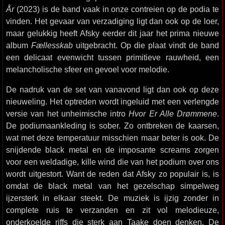
År
(2023) is de band vaak in onze contreien op de podia te
vinden. Het gevaar van verzadiging ligt dan ook op de loer,
maar gelukkig heeft Afsky eerder dit jaar het prima nieuwe
album
Fællesskab
uitgebracht. Op die plaat vindt de band
een delicaat evenwicht tussen primitieve rauwheid, een
melancholische sfeer en gevoel voor melodie.
De nadruk van de set van vanavond ligt dan ook op deze
nieuweling. Het optreden wordt ingeluid met een verlengde
versie van het unheimische intro
Hvor Er Alle Drømmene
.
De podiumaankleding is sober. Zo ontbreken de kaarsen,
wat met deze temperatuur misschien maar beter is ook. De
snijdende black metal en de imposante screams zorgen
voor een weldadige, kille wind die van het podium over ons
wordt uitgestort. Want de reden dat Afsky zo populair is, is
omdat de black metal van het gezelschap simpelweg
ijzersterk in elkaar steekt. De muziek is ijzig zonder in
complete ruis te verzanden en zit vol melodieuze,
onderkoelde riffs die sterk aan Taake doen denken. De