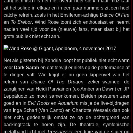
Zangtechnisch is het niet overal heel sterk, maar muzikaal
zit het solide in elkaar en in een paar nummers zit een heel
catchy refrein, zoals in het Ensiferum-achtige
Dance Of Fire
en
To Erebor
. Wind Rose toont zich enthousiast en neemt
nadien veel tijd voor de (nieuwe) fans, maar slaat bij het
grote publiek niet echt aan.
Net als gisteren bij Xandria loopt het publiek niet echt warm
voor
Dark Sarah
en dat terwijl er niets op de performance af
te dingen valt. Wie krijgt er nu geen kippenvel van het
refrein van
Dance Of The Dragon
, zeker wanneer de
zanglijnen van Heidi Parviainen (ex-Amberian Dawn) en JP
Leppäluoto zo mooi samenkomen. Beiden presteren zeer
goed en in
Evil Roots
en
Aquarium
mis je de live-bijdragen
van Inga Scharf (Van Canto) en Charlotte Wessels dan ook
niet echt, gedeeltelijk omdat ze op de achtergrond van
backingtrack te horen zijn. De theatrale, symfonische
metalband licht met
Tresspasser
een tipje van de sluier op