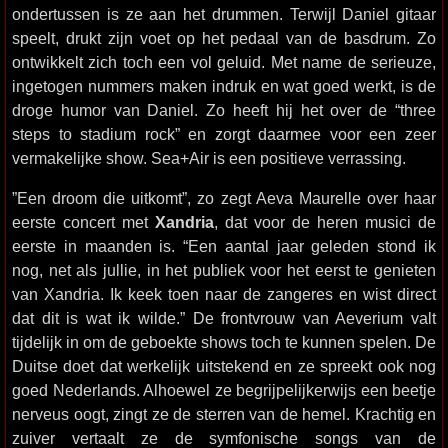
ondertussen is ze aan het drummen. Terwijl Daniel gitaar
speelt, drukt zijn voet op het pedaal van de basdrum. Zo
ontwikkelt zich toch een vol geluid. Met name de serieuze,
ingetogen nummers maken indruk en wat goed werkt, is de
droge humor van Daniel. Zo heeft hij het over de “three
steps to stadium rock” en zorgt daarmee voor een zeer
vermakelijke show. Sea+Air is een positieve verrassing.
”Een droom die uitkomt”, zo zegt Aeva Maurelle over haar
eerste concert met
Xandria
, dat voor de heren musici de
eerste in maanden is. “Een aantal jaar geleden stond ik
nog, net als jullie, in het publiek voor het eerst te genieten
van Xandria. Ik keek toen naar de zangeres en wist direct
dat dit is wat ik wilde.” De frontvrouw van Aeverium valt
tijdelijk in om de geboekte shows toch te kunnen spelen. De
Duitse doet dat werkelijk uitstekend en ze spreekt ook nog
goed Nederlands. Alhoewel ze begrijpelijkerwijs een beetje
nerveus oogt, zingt ze de sterren van de hemel. Krachtig en
zuiver vertaalt ze de symfonische songs van de