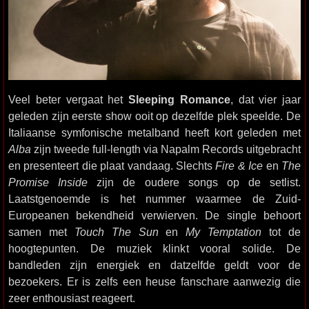
Veel beter vergaat het
Sleeping Romance
, dat vier jaar
geleden zijn eerste show ooit op dezelfde plek speelde. De
Italiaanse symfonische metalband heeft kort geleden met
Alba
zijn tweede full-length via Napalm Records uitgebracht
en presenteert die plaat vandaag. Slechts
Fire & Ice
en
The
Promise Inside
zijn de oudere songs op de setlist.
Laatstgenoemde is het nummer waarmee de Zuid-
Europeanen bekendheid verwierven. De single behoort
samen met
Touch The Sun
en
My Temptation
tot de
hoogtepunten. De muziek klinkt vooral solide. De
bandleden zijn energiek en datzelfde geldt voor de
bezoekers. Er is zelfs een heuse fanschare aanwezig die
zeer enthousiast reageert.