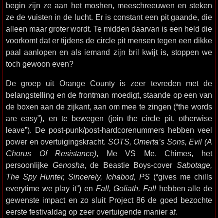
begin zijn ze aan het moshen, meeschreeuwen en steken
ze de vuisten in de lucht. Er is constant een pit gaande, die
alleen maar groter wordt. Te midden daarvan is een held die
voorkomt dat er tijdens de circle pit mensen tegen een dikke
paal aanlopen en als iemand zijn bril kwijt is, stoppen we
toch gewoon even?
De groep uit Orange County is zeer tevreden met de
belangstelling en de frontman moedigt, staande op een van
de boxen aan de zijkant, aan om mee te zingen (“the words
are easy”), en te bewegen (join the circle pit, otherwise
leave”). De post-punk/post-hardcorenummers hebben veel
power en overtuigingskracht.
SOTS, Omerta’s Sons, Evil (A
Chorus Of Resistance)
, Me VS Me, Chimes, het
persoonlijke
Genosha
, de Beastie Boys-cover
Sabotage,
The Spy Hunter, Sincerely, Ichabod, PS
(“gives me chills
everytime we play it”) en
Fall, Goliath, Fall
hebben alle de
gewenste impact en zo sluit Project 86 de goed bezochte
eerste festivaldag op zeer overtuigende manier af.