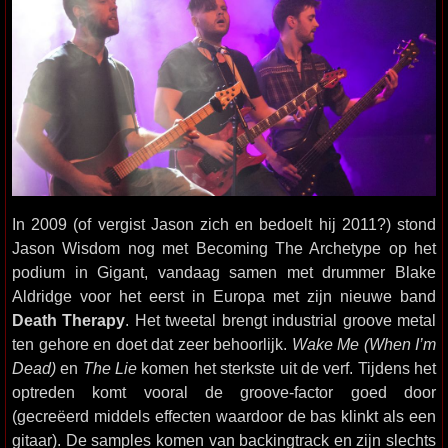
In 2009 (of vergist Jason zich en bedoelt hij 2011?) stond
Jason Wisdom nog met Becoming The Archetype op het
podium in Gigant, vandaag samen met drummer Blake
Aldridge voor het eerst in Europa met zijn nieuwe band
Death Therapy
. Het tweetal brengt industrial groove metal
ten gehore en doet dat zeer behoorlijk.
Wake Me (When I’m
Dead)
en
The Lie
komen het sterkste uit de verf. Tijdens het
optreden komt vooral de groove-factor goed door
(gecreëerd middels effecten waardoor de bas klinkt als een
gitaar). De samples komen van backingtrack en zijn slechts