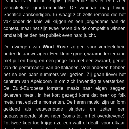
Daarna is er in het zojuist genoemde theater een zeer
vermakelijke gruntcompetitie. De winnaar mag Living
Sacrifice aankondigen. Er waagt zich zelfs iemand die het
vak onder de knie wil krijgen en een jongedame aan de
contest, maar het zijn twee heren die de competitie winnen
omdat bij beiden het publiek even hard juicht.
De dwergen van
Wind Rose
zorgen voor verdeeldheid
onder de aanwezigen. Een kleine groep, waaronder iemand
met pijl en boog en een jonge fan met een zwaard, geniet
van de performance van de Italianen. Veel anderen hebben
het na een paar nummers wel gezien. Zij gaan liever het
centrum van Apeldoorn in om zich inwendig te versterken.
De Zuid-Europese formatie maakt naar eigen zeggen
dwarven metal. In het kort gezegd komt dat neer op folk
metal met epische momenten. De heren musici zijn uniform
gekleed als eeuwenoude strijders en zetten een
gepassioneerde show neer (soms tot in het overdrevene).
Tot twee keer toe krijgen ze een wall of death voor elkaar.