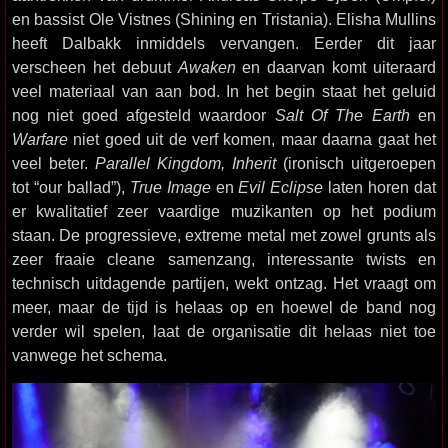
en bassist Ole Vistnes (Shining en Tristania). Elisha Mullins
heeft Dalbakk inmiddels vervangen. Eerder dit jaar
verscheen het debuut
Awaken
en daarvan komt uiteraard
veel materiaal van aan bod. In het begin staat het geluid
nog niet goed afgesteld waardoor
Salt Of The Earth
en
Warfare
niet goed uit de verf komen, maar daarna gaat het
veel beter.
Parallel Kingdom, Inherit
(ironisch uitgeroepen
tot “our ballad”),
True Image
en
Evil Eclipse
laten horen dat
er kwalitatief zeer vaardige muzikanten op het podium
staan. De progressieve, extreme metal met zowel grunts als
zeer fraaie cleane samenzang, interessante twists en
technisch uitdagende partijen, wekt ontzag. Het vraagt om
meer, maar de tijd is helaas op en hoewel de band nog
verder wil spelen, laat de organisatie dit helaas niet toe
vanwege het schema.