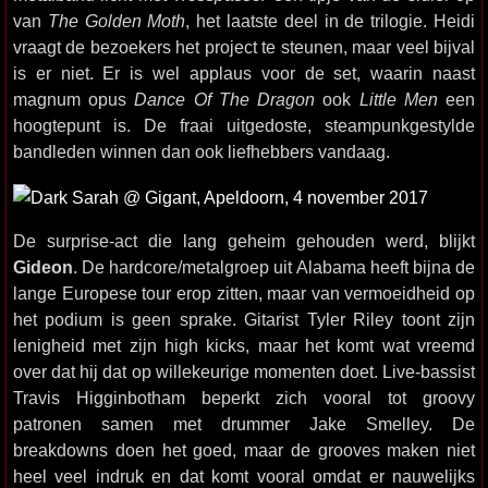
van
The Golden Moth
, het laatste deel in de trilogie. Heidi
vraagt de bezoekers het project te steunen, maar veel bijval
is er niet. Er is wel applaus voor de set, waarin naast
magnum opus
Dance Of The Dragon
ook
Little Men
een
hoogtepunt is. De fraai uitgedoste, steampunkgestylde
bandleden winnen dan ook liefhebbers vandaag.
De surprise-act die lang geheim gehouden werd, blijkt
Gideon
. De hardcore/metalgroep uit Alabama heeft bijna de
lange Europese tour erop zitten, maar van vermoeidheid op
het podium is geen sprake. Gitarist Tyler Riley toont zijn
lenigheid met zijn high kicks, maar het komt wat vreemd
over dat hij dat op willekeurige momenten doet. Live-bassist
Travis Higginbotham beperkt zich vooral tot groovy
patronen samen met drummer Jake Smelley. De
breakdowns doen het goed, maar de grooves maken niet
heel veel indruk en dat komt vooral omdat er nauwelijks