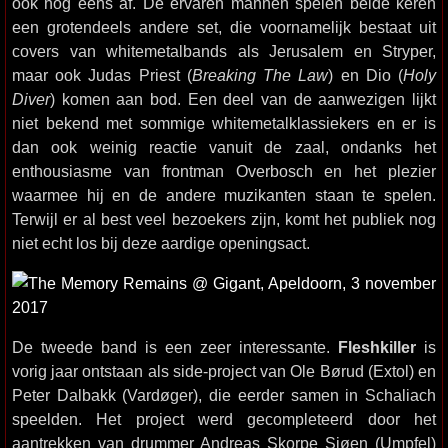
ook nog eens af. De ervaren mannen spelen beide keren
een grotendeels andere set, die voornamelijk bestaat uit
covers van whitemetalbands als Jerusalem en Stryper,
maar ook Judas Priest (
Breaking The Law
) en Dio (
Holy
Diver
) komen aan bod. Een deel van de aanwezigen lijkt
niet bekend met sommige whitemetalklassiekers en er is
dan ook weinig reactie vanuit de zaal, ondanks het
enthousiasme van frontman Overbosch en het plezier
waarmee hij en de andere muzikanten staan te spelen.
Terwijl er al best veel bezoekers zijn, komt het publiek nog
niet echt los bij deze aardige openingsact.
De tweede band is een zeer interessante.
Fleshkiller
is
vorig jaar ontstaan als side-project van Ole Børud (Extol) en
Peter Dalbakk (Vardøger), die eerder samen in Schaliach
speelden. Het project werd gecompleteerd door het
aantrekken van drummer Andreas Skorpe Sjøen (Umpfel)