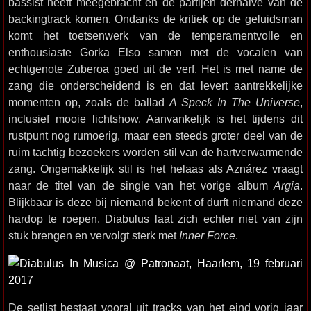
bassist heeft meegebracht en de partijen derhalve van de
backingtrack komen. Ondanks de kritiek op de geluidsman
komt het toetsenwerk van de temperamentvolle en
enthousiaste Gorka Elso samen met de vocalen van
echtgenote Zuberoa goed uit de verf. Het is met name de
zang die onderscheidend is en dat levert aantrekkelijke
momenten op, zoals de ballad
A Speck In The Universe
,
inclusief mooie lichtshow. Aanvankelijk is het tijdens dit
rustpunt nog rumoerig, maar een steeds groter deel van de
ruim tachtig bezoekers worden stil van de hartverwarmende
zang. Ongemakkelijk stil is het helaas als Aznárez vraagt
naar de titel van de single van het vorige album
Argia
.
Blijkbaar is deze bij niemand bekent of durft niemand deze
hardop te roepen. Diabulus laat zich echter niet van zijn
stuk brengen en vervolgt sterk met
Inner Force
.
De setlist bestaat vooral uit tracks van het eind vorig jaar