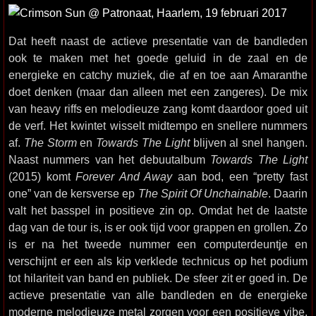
Dat heeft naast de actieve presentatie van de bandleden
ook te maken met het goede geluid in de zaal en de
energieke en catchy muziek, die af en toe aan Amaranthe
doet denken (maar dan alleen met een zangeres). De mix
van heavy riffs en melodieuze zang komt daardoor goed uit
de verf. Het kwintet wisselt midtempo en snellere nummers
af.
The Storm
en
Towards The Light
blijven al snel hangen.
Naast nummers van het debuutalbum
Towards The Light
(2015) komt
Forever And Away
aan bod, een “pretty fast
one” van de kersverse ep
The Spirit Of Unchainable
. Daarin
valt het basspel in positieve zin op. Omdat het de laatste
dag van de tour is, is er ook tijd voor grappen en grollen. Zo
is er na het tweede nummer een computerdeuntje en
verschijnt er een als kip verklede technicus op het podium
tot hilariteit van band en publiek. De sfeer zit er goed in. De
actieve presentatie van alle bandleden en de energieke
moderne melodieuze metal zorgen voor een positieve vibe.