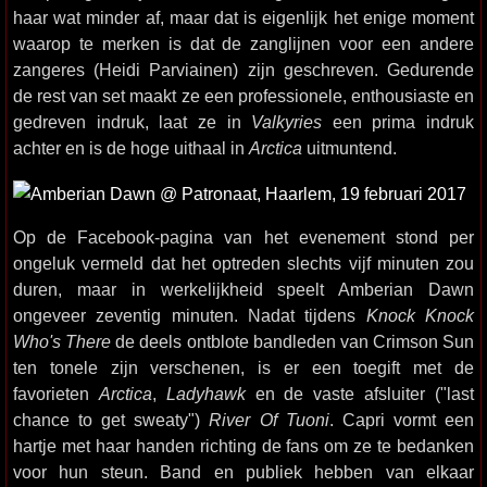
haar wat minder af, maar dat is eigenlijk het enige moment
waarop te merken is dat de zanglijnen voor een andere
zangeres (Heidi Parviainen) zijn geschreven. Gedurende
de rest van set maakt ze een professionele, enthousiaste en
gedreven indruk, laat ze in
Valkyries
een prima indruk
achter en is de hoge uithaal in
Arctica
uitmuntend.
Op de Facebook-pagina van het evenement stond per
ongeluk vermeld dat het optreden slechts vijf minuten zou
duren, maar in werkelijkheid speelt Amberian Dawn
ongeveer zeventig minuten. Nadat tijdens
Knock Knock
Who's There
de deels ontblote bandleden van Crimson Sun
ten tonele zijn verschenen, is er een toegift met de
favorieten
Arctica
,
Ladyhawk
en de vaste afsluiter ("last
chance to get sweaty")
River Of Tuoni
. Capri vormt een
hartje met haar handen richting de fans om ze te bedanken
voor hun steun. Band en publiek hebben van elkaar