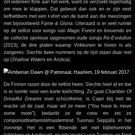
zet iedereen flink aan het werk, want ze verzoekt regelmatig
om mee te klappen. Dat gebeurt dan ook en er zijn veel
liefhebbers met een t-shirt van de band aan die meezingen
met bijvoorbeeld
Fame & Gloria
. Uiteraard is er veel ruimte
op de setlist voor songs van
Magic Forest
en
Innuendo
en
de collectie opnieuw opgenomen oude songs
Re-Evolution
(2013), de drie platen waarop Virkkunen te horen is als
zangeres. Slechts twee nummers op de lijst staan daar niet
op (
Shallow Waters
en
Arctica
).
De Finnen razen door de setlist heen. Slechts heel af en toe
is er ruimte voor een korte toelichting. Zo gaat
Chamber Of
Dreadful Dreams
over schizofrenie, is Capri blij met de
reactie uit de zaal, maar wil ze meer (“You have to move
some more”), bedankt ze de crew en zet ze
componist/toetsenist/mastermind Tuomas Seppälä in het
zonnetje. Het is een flitsende set met bijbehorende
lichtshow en keyboard- en gitaarsolo’s van Tuomas en Emil