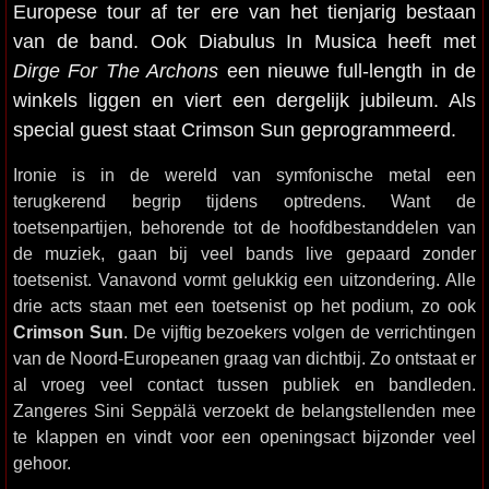
Europese tour af ter ere van het tienjarig bestaan
van de band. Ook Diabulus In Musica heeft met
Dirge For The Archons
een nieuwe full-length in de
winkels liggen en viert een dergelijk jubileum. Als
special guest staat Crimson Sun geprogrammeerd.
Ironie is in de wereld van symfonische metal een
terugkerend begrip tijdens optredens. Want de
toetsenpartijen, behorende tot de hoofdbestanddelen van
de muziek, gaan bij veel bands live gepaard zonder
toetsenist. Vanavond vormt gelukkig een uitzondering. Alle
drie acts staan met een toetsenist op het podium, zo ook
Crimson Sun
. De vijftig bezoekers volgen de verrichtingen
van de Noord-Europeanen graag van dichtbij. Zo ontstaat er
al vroeg veel contact tussen publiek en bandleden.
Zangeres Sini Seppälä verzoekt de belangstellenden mee
te klappen en vindt voor een openingsact bijzonder veel
gehoor.