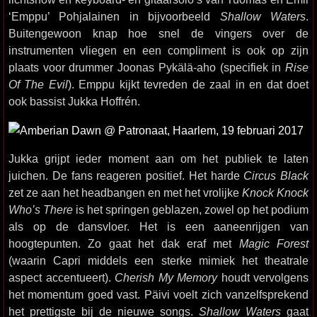
‘Emppu’ Pohjalainen in bijvoorbeeld
Shallow Waters
.
Buitengewoon knap hoe snel de vingers over de
instrumenten vliegen en een compliment is ook op zijn
plaats voor drummer Joonas Pykälä-aho (specifiek in
Rise
Of The Evil
). Emppu kijkt tevreden de zaal in en dat doet
ook bassist Jukka Hoffrén.
Jukka grijpt ieder moment aan om het publiek te laten
juichen. De fans reageren positief. Het harde
Circus Black
zet ze aan het headbangen en met het vrolijke
Knock Knock
Who’s There
is het springen geblazen, zowel op het podium
als op de dansvloer. Het is een aaneenrijgen van
hoogtepunten. Zo gaat het dak eraf met
Magic Forest
(waarin Capri middels een sterke mimiek het theatrale
aspect accentueert).
Cherish My Memory
houdt vervolgens
het momentum goed vast. Päivi voelt zich vanzelfsprekend
het prettigste bij de nieuwe songs.
Shallow Waters
gaat