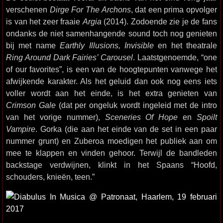
verschenen
Dirge For The Archons
, dat een prima opvolger
is van het zeer fraaie
Argia
(2014). Zodoende zie je de fans
ondanks de niet samenhangende sound toch nog genieten
bij met name
Earthly Illusions, Invisible
en het theatrale
Ring Around Dark Fairies’ Carousel
. Laatstgenoemde, “one
of our favorites”, is een van de hoogtepunten vanwege het
afwijkende karakter. Als het geluid dan ook nog eens iets
voller wordt aan het einde, is het extra genieten van
Crimson Gale
(dat per ongeluk wordt ingeleid met de intro
van het vorige nummer),
Sceneries Of Hope
en
Spoilt
Vampire
. Gorka (die aan het einde van de set in een paar
nummer grunt) en Zuberoa moedigen het publiek aan om
mee te klappen en vinden gehoor. Terwijl de bandleden
backstage verdwijnen, klinkt in het Spaans “Hoofd,
schouders, knieën, teen.”