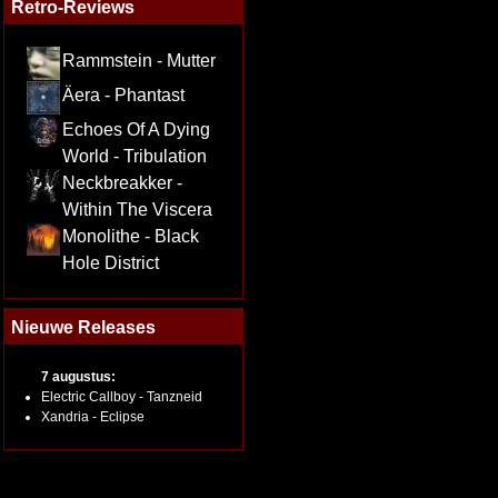
Retro-Reviews
Rammstein - Mutter
Äera - Phantast
Echoes Of A Dying
World - Tribulation
Neckbreakker -
Within The Viscera
Monolithe - Black
Hole District
Nieuwe Releases
7 augustus:
Electric Callboy - Tanzneid
Xandria - Eclipse