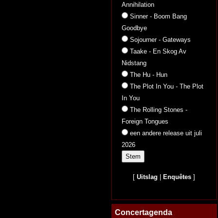
Annihilation
Sinner - Boom Bang
Goodbye
Sojourner - Gateways
Taake - En Skog Av
Nidstang
The Hu - Hun
The Plot In You - The Plot
In You
The Rolling Stones -
Foreign Tongues
een andere release uit juli
2026
[
Uitslag
|
Enquêtes
]
Concertagenda