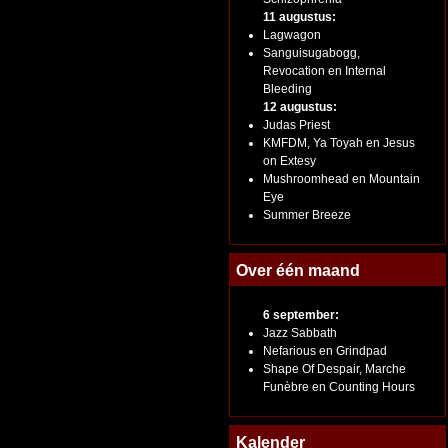
11 augustus:
Lagwagon
Sanguisugabogg,
Revocation en Internal
Bleeding
12 augustus:
Judas Priest
KMFDM, Ya Toyah en Jesus
on Extesy
Mushroomhead en Mountain
Eye
Summer Breeze
Over één maand
6 september:
Jazz Sabbath
Nefarious en Grindpad
Shape Of Despair, Marche
Funèbre en Counting Hours
Kalender