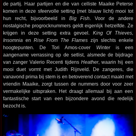
de partij. Haar partijen en die van celliste Maaike Peterse
komen in deze sfeervolle setting (met blauw licht) mooi tot
hun recht, bijvoorbeeld in
Big Fish
. Voor de andere
nostalgische progrocknummers geldt eigenlijk hetzelfde. Ze
krijgen in deze setting extra gevoel.
King Of Thieves,
Insomnia
en
Rise From The Flames
zijn slechts enkele
hoogtepunten. De Tori Amos-cover
Winter
is een
aangename verrassing op de setlist, alsmede de bijdrage
van zanger Valerio Recenti tijdens
Heather
, waarin hij een
mooi duet vormt met Judith Rijnveld. De zangeres, die
vanavond prima bij stem is en betoverend contact maakt met
vriendin Maaike, zorgt tussen de nummers door voor zeer
vermakelijke uitspraken. Het draagt allemaal bij aan een
fantastische start van een bijzondere avond die redelijk
bezocht is.