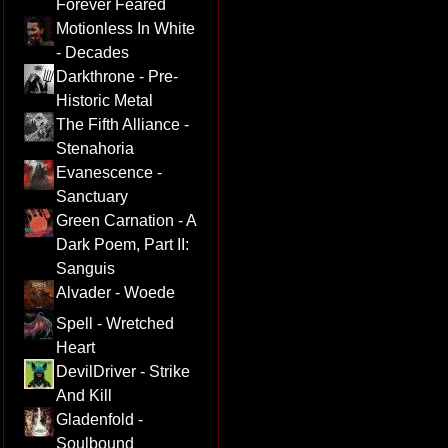
Forever Feared
Motionless In White
- Decades
Darkthrone - Pre-
Historic Metal
The Fifth Alliance -
Stenahoria
Evanescence -
Sanctuary
Green Carnation - A
Dark Poem, Part II:
Sanguis
Alvader - Woede
Spell - Wretched
Heart
DevilDriver - Strike
And Kill
Gladenfold -
Soulbound