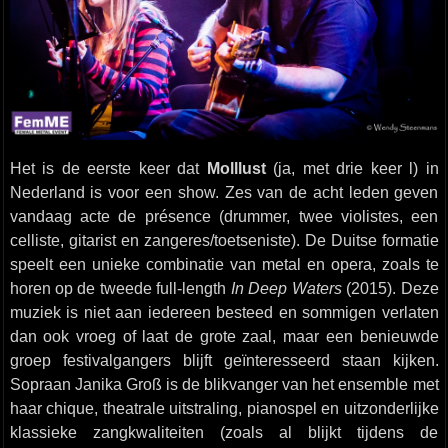
Het is de eerste keer dat
Molllust
(ja, met drie keer l) in
Nederland is voor een show. Zes van de acht leden geven
vandaag acte de présence (drummer, twee violistes, een
celliste, gitarist en zangeres/toetseniste). De Duitse formatie
speelt een unieke combinatie van metal en opera, zoals te
horen op de tweede full-length
In Deep Waters
(2015). Deze
muziek is niet aan iedereen besteed en sommigen verlaten
dan ook vroeg of laat de grote zaal, maar een benieuwde
groep festivalgangers blijft geïnteresseerd staan kijken.
Sopraan Janika Groß is de blikvanger van het ensemble met
haar chique, theatrale uitstraling, pianospel en uitzonderlijke
klassieke zangkwaliteiten (zoals al blijkt tijdens de