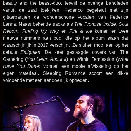
beauty and the beast'-duo, terwijl de overige bandleden
vanuit de zaal toekijken. Federico begeleidt met zijn
gitaarpartijen de wonderschone vocalen van Federica
Lanna. Naast bekende tracks als
The Promise Inside, Soul
Reborn, Finding My Way
en
Fire & Ice
komen er twee
nieuwe nummers aan bod, die op het album staan dat
waarschijnlijk in 2017 verschijnt. Ze sluiten mooi aan op het
debuut
Enlighten
. De zeer geslaagde covers van The
Gathering (
You Learn About It
) en Within Temptation (
What
Have You Done
) vormen een mooie afwisseling op het
eigen materiaal. Sleeping Romance scoort een dikke
voldoende met een aandoenlijk optreden.