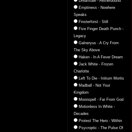
Dreamtale - Aetherbound
Emptiness - Nowhere
Speaks
Finsterforst - Still
Five Finger Death Punch -
Legacy
Galneryus - A Cry From
The Sky Above
Haken - In A Fever Dream
Jack White - Frozen
Charlotte
Left To Die - Initium Mortis
Madball - Not Your
Kingdom
Moonspell - Far From God
Motionless In White -
Decades
Protest The Hero - Within
Psycroptic - The Pulse Of