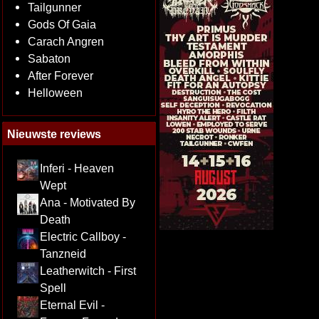
Tailgunner
Gods Of Gaia
Carach Angren
Sabaton
After Forever
Helloween
Nieuwste reviews
Inferi - Heaven
Wept
Ana - Motivated By
Death
Electric Callboy -
Tanzneid
Leatherwitch - First
Spell
Eternal Evil -