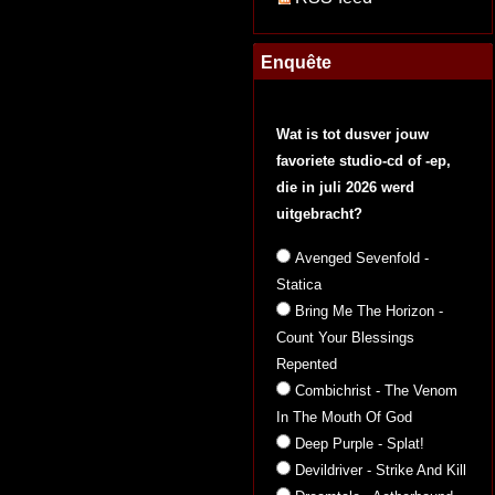
Enquête
Wat is tot dusver jouw
favoriete studio-cd of -ep,
die in juli 2026 werd
uitgebracht?
Avenged Sevenfold -
Statica
Bring Me The Horizon -
Count Your Blessings
Repented
Combichrist - The Venom
In The Mouth Of God
Deep Purple - Splat!
Devildriver - Strike And Kill