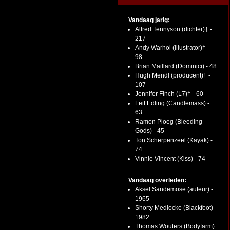
Vandaag jarig:
Alfred Tennyson (dichter)† -
217
Andy Warhol (illustrator)† -
98
Brian Maillard (Dominici) - 48
Hugh Mendl (producent)† -
107
Jennifer Finch (L7)† - 60
Leif Edling (Candlemass) -
63
Ramon Ploeg (Bleeding
Gods) - 45
Ton Scherpenzeel (Kayak) -
74
Vinnie Vincent (Kiss) - 74
Vandaag overleden:
Aksel Sandemose (auteur) -
1965
Shorty Medlocke (Blackfoot) -
1982
Thomas Wouters (Bodyfarm)