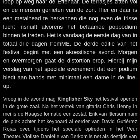
loop op weg naar de Effenaar. De terrasjes zitten vol
en de mensen genieten van de zon. Hier en daar is
een metalhead te herkennen die nog even de frisse
lucht insnuift alvorens het befaamde poppodium
binnen te treden. Het is vandaag de eerste dag van in
totaal drie dagen FemME. De derde editie van het
festival begint met een akoestische avond. Morgen
en overmorgen gaat de distortion erop. Hierbij mijn
verslag van het speciale evenement dat een podium
biedt aan bands met minimaal een dame in de line-
up.
Vroeg in de avond mag
Kingfisher Sky
het festival openen
in de grote zaal. Na het vertrek van gitarist Chris Henny in
mei is de Haagse formatie een zestal. Erik van Ittersum nam
de plek achter het keyboard al eerder van David Gutiérrez
Rojas over, tijdens het speciale optreden in het Veur
Theater. Violiste Daniëlle van Berkom is net als destijds van