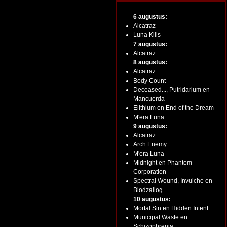
6 augustus:
Alcatraz
Luna Kills
7 augustus:
Alcatraz
8 augustus:
Alcatraz
Body Count
Deceased..., Putridarium en
Mancuerda
Elithium en End of the Dream
M'era Luna
9 augustus:
Alcatraz
Arch Enemy
M'era Luna
Midnight en Phantom
Corporation
Spectral Wound, Invulche en
Blodzallog
10 augustus:
Mortal Sin en Hidden Intent
Municipal Waste en
Schizophrenia