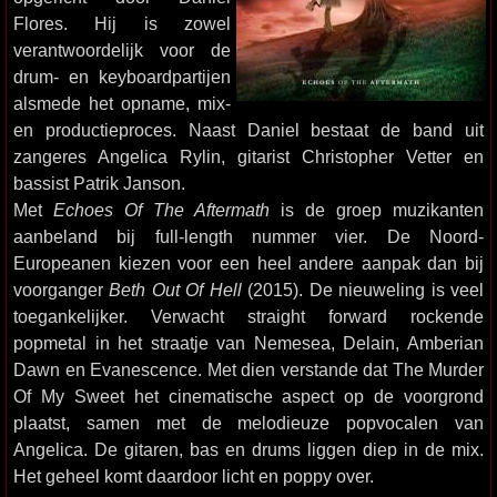
Flores. Hij is zowel
verantwoordelijk voor de
drum- en keyboardpartijen
alsmede het opname, mix-
en productieproces. Naast Daniel bestaat de band uit
zangeres Angelica Rylin, gitarist Christopher Vetter en
bassist Patrik Janson.
Met
Echoes Of The Aftermath
is de groep muzikanten
aanbeland bij full-length nummer vier. De Noord-
Europeanen kiezen voor een heel andere aanpak dan bij
voorganger
Beth Out Of Hell
(2015). De nieuweling is veel
toegankelijker. Verwacht straight forward rockende
popmetal in het straatje van Nemesea, Delain, Amberian
Dawn en Evanescence. Met dien verstande dat The Murder
Of My Sweet het cinematische aspect op de voorgrond
plaatst, samen met de melodieuze popvocalen van
Angelica. De gitaren, bas en drums liggen diep in de mix.
Het geheel komt daardoor licht en poppy over.