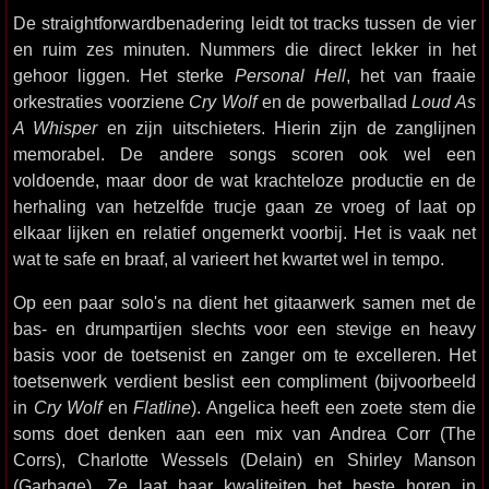
De straightforwardbenadering leidt tot tracks tussen de vier
en ruim zes minuten. Nummers die direct lekker in het
gehoor liggen. Het sterke
Personal Hell
, het van fraaie
orkestraties voorziene
Cry Wolf
en de powerballad
Loud As
A Whisper
en zijn uitschieters. Hierin zijn de zanglijnen
memorabel. De andere songs scoren ook wel een
voldoende, maar door de wat krachteloze productie en de
herhaling van hetzelfde trucje gaan ze vroeg of laat op
elkaar lijken en relatief ongemerkt voorbij. Het is vaak net
wat te safe en braaf, al varieert het kwartet wel in tempo.
Op een paar solo's na dient het gitaarwerk samen met de
bas- en drumpartijen slechts voor een stevige en heavy
basis voor de toetsenist en zanger om te excelleren. Het
toetsenwerk verdient beslist een compliment (bijvoorbeeld
in
Cry Wolf
en
Flatline
). Angelica heeft een zoete stem die
soms doet denken aan een mix van Andrea Corr (The
Corrs), Charlotte Wessels (Delain) en Shirley Manson
(Garbage). Ze laat haar kwaliteiten het beste horen in