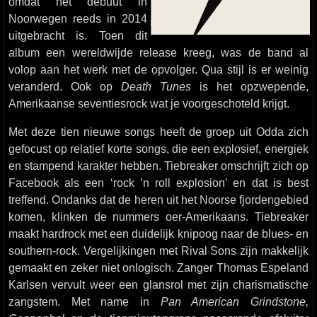
omdat het debuut in
Noorwegen reeds in 2014
uitgebracht is. Toen dit
album een wereldwijde release kreeg, was de band al
volop aan het werk met de opvolger. Qua stijl is er weinig
veranderd. Ook op
Death Tunes
is het opzwepende,
Amerikaanse seventiesrock wat je voorgeschoteld krijgt.
Met deze tien nieuwe songs heeft de groep uit Odda zich
gefocust op relatief korte songs, die een explosief, energiek
en stampend karakter hebben. Tiebreaker omschrijft zich op
Facebook als een ‘rock ’n roll explosion’ en dat is best
treffend. Ondanks dat de heren uit het Noorse fjordengebied
komen, klinken de nummers oer-Amerikaans. Tiebreaker
maakt hardrock met een duidelijk knipoog naar de blues- en
southern-rock. Vergelijkingen met Rival Sons zijn makkelijk
gemaakt en zeker niet onlogisch. Zanger Thomas Espeland
Karlsen vervult weer een glansrol met zijn charismatische
zangstem. Met name in
Pan American Grindstone,