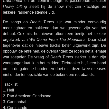
Cannonbal
en de tienminutengrens passerende afsluiter
Heavy Lifting
steelt hij de show met zijn krachtige en
lekkere, raspende stemgeluid.
De songs op
Death Tunes
zijn wat minder eenvoudig
meezingbaar en pakkend dan we gewend zijn van het
debuut. Ook mist het nieuwe album een beetje het lekkere
orgelwerk van
We Come From The Mountains
. Daar staat
tegenover dat de nieuwe tracks beter uitgewerkt zijn. De
opbouw, de refreinen, de overgangen; ze lopen net allemaal
wat soepeler. De vraag of
Death Tunes
sterker is dan zijn
voorganger laat ik in het midden. Tiebreaker blijft een band
om in de gaten te houden en doet met deze twee releases
niet onder ten opzichte van de bekendere retrobands.
Tracklist:
1. Hell
2. Pan American Grindstone
3. Cannonbal
4. Commando