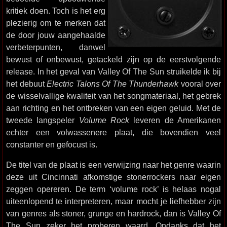
kritiek doen. Toch is het erg
plezierig om te merken dat
de door jouw aangehaalde
verbeterpunten, danwel
bewust of onbewust, getackeld zijn op de eerstvolgende
release. In het geval van Valley Of The Sun struikelde ik bij
het debuut
Electric Talons Of The Thunderhawk
vooral over
de wisselvallige kwaliteit van het songmateriaal, het gebrek
aan richting en het ontbreken van een eigen geluid. Met de
tweede langspeler
Volume Rock
leveren de Amerikanen
echter een volwassenere plaat, die bovendien veel
constanter en gefocust is.
De titel van de plaat is een verwijzing naar het genre waarin
deze uit Cincinnati afkomstige stonerrockers naar eigen
zeggen opereren. De term ‘volume rock’ is helaas nogal
uiteenlopend te interpreteren, maar mocht je liefhebber zijn
van genres als stoner, grunge en hardrock, dan is Valley Of
The Sun zeker het proberen waard. Ondanks dat het