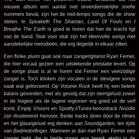
nieuwe album een aantal niet onverdienstelijke snelle
nummers bevat, zijn het de mid-tempo songs die de show
stelen. In
Speaketh The Shaman
,
Land Of Fools
en
I
Breathe The Earth
is goed te horen dat hier de kracht ligt
van de band. Stuk voor stuk zijn het sfeervolle songs met
aanstekelijke melodieën, die erg degelijk in elkaar zitten.
Een flinke pluim gaat ook naar zanger/gitarist Ryan Ferrier,
die hier vocaal gezien een uitstekende prestatie levert. Op
de vorige plaat is al te horen dat Ferrier een veelzijdige
zanger is. Toch klinken zijn vocalen in de stevigere songs
vaak wat geforceerd. Op
Volume Rock
heeft hij een betere
balans gevonden, met als gevolg dat zijn stemgeluid zowel
in de hogere als de lagere regionen erg goed uit de verf
komt.
Empty Visions
en Spotify-/iTunes-bonustrack
Noodle
zijn illustrerend hiervoor. Beide tracks doen door de ritmes
en het gitaargeluid erg denken aan Soundgarden, ten tijde
van
Badmotorfinger
. Wanneer je dan met Ryan Ferrier een
zanger hebt, die in beide songs qua bereik akelig in de