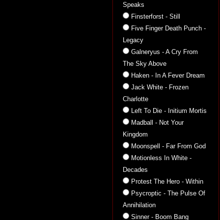
Speaks
Finsterforst - Still
Five Finger Death Punch -
Legacy
Galneryus - A Cry From
The Sky Above
Haken - In A Fever Dream
Jack White - Frozen
Charlotte
Left To Die - Initium Mortis
Madball - Not Your
Kingdom
Moonspell - Far From God
Motionless In White -
Decades
Protest The Hero - Within
Psycroptic - The Pulse Of
Annihilation
Sinner - Boom Bang