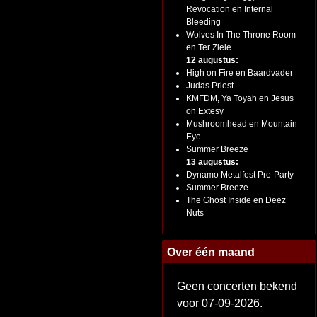
Revocation en Internal
Bleeding
Wolves In The Throne Room
en Ter Ziele
12 augustus:
High on Fire en Baardvader
Judas Priest
KMFDM, Ya Toyah en Jesus
on Extesy
Mushroomhead en Mountain
Eye
Summer Breeze
13 augustus:
Dynamo Metalfest Pre-Party
Summer Breeze
The Ghost Inside en Deez
Nuts
Over één maand
Geen concerten bekend
voor 07-09-2026.