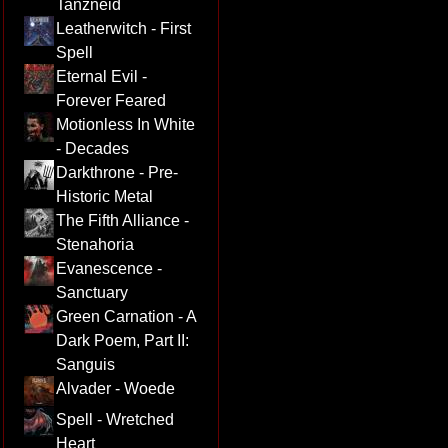
Tanzneid
Leatherwitch - First
Spell
Eternal Evil -
Forever Feared
Motionless In White
- Decades
Darkthrone - Pre-
Historic Metal
The Fifth Alliance -
Stenahoria
Evanescence -
Sanctuary
Green Carnation - A
Dark Poem, Part II:
Sanguis
Alvader - Woede
Spell - Wretched
Heart