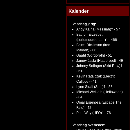
Kalender
Vandaag jarig:
Andy Kaina (Messiah)† - 57
Báthori Erzsébet
(seriemoordenaar)† - 466
Bruce Dickinson (Iron
Maiden) - 68
Gaahl (Gorgoroth) - 51
Jamey Jasta (Hatebreed) - 49
Johnny Solinger (Skid Row)†
- 61
Kevin Ratajczak (Electric
Callboy) - 41
Lynn Strait (Snot)† - 58
Michael Weikath (Helloween)
- 64
Omar Espinosa (Escape The
Fate) - 42
Pete Way (UFO)† - 76
Vandaag overleden: