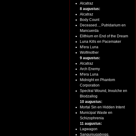
Alcatraz
8 augustus:
Alcatraz
Body Count
Deceased..., Putridarium en
Mancuerda
Elithium en End of the Dream
Luna Kills en Pacemaker
M'era Luna
Wolfmother
9 augustus:
Alcatraz
Arch Enemy
M'era Luna
Midnight en Phantom
Corporation
Spectral Wound, Invulche en
Blodzallog
10 augustus:
Mortal Sin en Hidden Intent
Municipal Waste en
Schizophrenia
11 augustus:
Lagwagon
Sanguisugabogg,