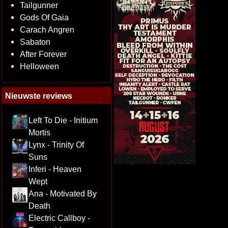
Tailgunner
Gods Of Gaia
Carach Angren
Sabaton
After Forever
Helloween
Nieuwste reviews
Left To Die - Initium
Mortis
Lynx - Trinity Of
Suns
Inferi - Heaven
Wept
Ana - Motivated By
Death
Electric Callboy -