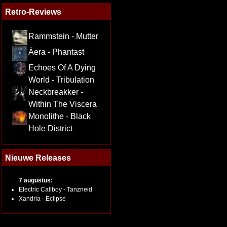
Retro-Reviews
Rammstein - Mutter
Äera - Phantast
Echoes Of A Dying
World - Tribulation
Neckbreakker -
Within The Viscera
Monolithe - Black
Hole District
Nieuwe Releases
7 augustus:
Electric Callboy - Tanzneid
Xandria - Eclipse