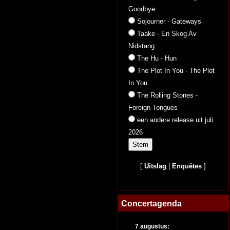
Goodbye
Sojourner - Gateways
Taake - En Skog Av
Nidstang
The Hu - Hun
The Plot In You - The Plot
In You
The Rolling Stones -
Foreign Tongues
een andere release uit juli
2026
[
Uitslag
|
Enquêtes
]
Concertagenda
7 augustus: