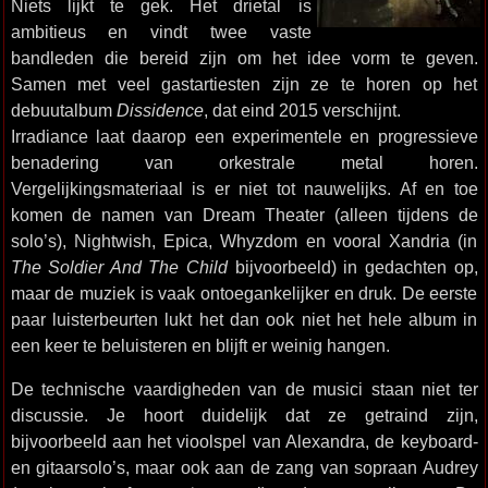
Niets lijkt te gek. Het drietal is
ambitieus en vindt twee vaste
bandleden die bereid zijn om het idee vorm te geven.
Samen met veel gastartiesten zijn ze te horen op het
debuutalbum
Dissidence
, dat eind 2015 verschijnt.
Irradiance laat daarop een experimentele en progressieve
benadering van orkestrale metal horen.
Vergelijkingsmateriaal is er niet tot nauwelijks. Af en toe
komen de namen van Dream Theater (alleen tijdens de
solo’s), Nightwish, Epica, Whyzdom en vooral Xandria (in
The Soldier And The Child
bijvoorbeeld) in gedachten op,
maar de muziek is vaak ontoegankelijker en druk. De eerste
paar luisterbeurten lukt het dan ook niet het hele album in
een keer te beluisteren en blijft er weinig hangen.
De technische vaardigheden van de musici staan niet ter
discussie. Je hoort duidelijk dat ze getraind zijn,
bijvoorbeeld aan het vioolspel van Alexandra, de keyboard-
en gitaarsolo’s, maar ook aan de zang van sopraan Audrey