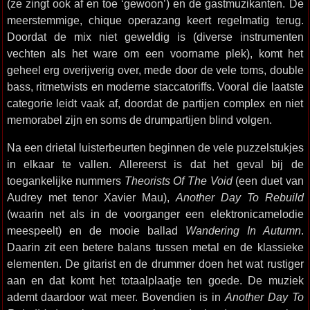
(ze zingt ook af en toe ‘gewoon’) en de gastmuzikanten. De
meerstemmige, chique operazang keert regelmatig terug.
Doordat de mix niet geweldig is (diverse instrumenten
vechten als het ware om een voorname plek), komt het
geheel erg overijverig over, mede door de vele toms, double
bass, ritmetwists en moderne staccatoriffs. Vooral die laatste
categorie leidt vaak af, doordat de partijen complex en niet
memorabel zijn en soms de drumpartijen blind volgen.
Na een drietal luisterbeurten beginnen de vele puzzelstukjes
in elkaar te vallen. Allereerst is dat het geval bij de
toegankelijke nummers
Theorists Of The Void
(een duet van
Audrey met tenor Xavier Mau),
Another Day To Rebuild
(waarin net als in de voorganger een elektronicamelodie
meespeelt) en de mooie ballad
Wandering In Autumn
.
Daarin zit een betere balans tussen metal en de klassieke
elementen. De gitarist en de drummer doen het wat rustiger
aan en dat komt het totaalplaatje ten goede. De muziek
ademt daardoor wat meer. Bovendien is in
Another Day To