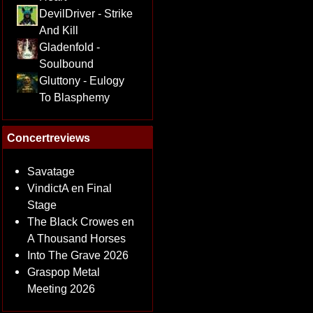
DevilDriver - Strike
And Kill
Gladenfold -
Soulbound
Gluttony - Eulogy
To Blasphemy
Concertreviews
Savatage
VindictA en Final
Stage
The Black Crowes en
A Thousand Horses
Into The Grave 2026
Graspop Metal
Meeting 2026