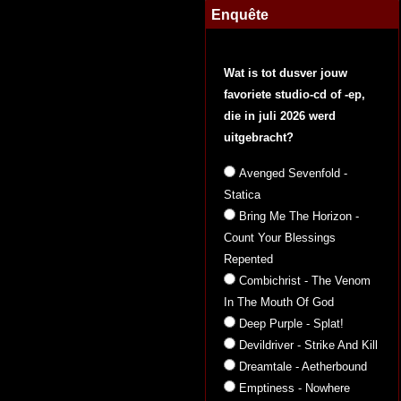
Enquête
Wat is tot dusver jouw
favoriete studio-cd of -ep,
die in juli 2026 werd
uitgebracht?
Avenged Sevenfold -
Statica
Bring Me The Horizon -
Count Your Blessings
Repented
Combichrist - The Venom
In The Mouth Of God
Deep Purple - Splat!
Devildriver - Strike And Kill
Dreamtale - Aetherbound
Emptiness - Nowhere