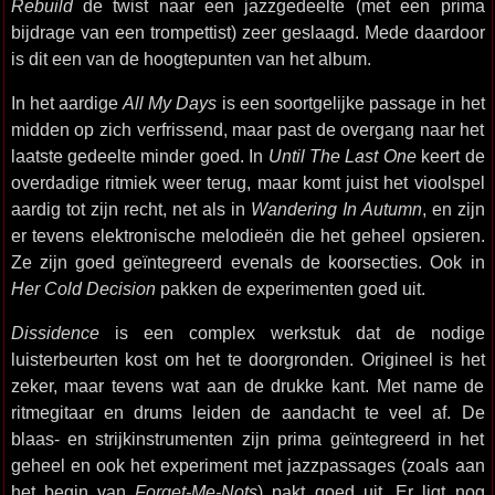
Rebuild
de twist naar een jazzgedeelte (met een prima
bijdrage van een trompettist) zeer geslaagd. Mede daardoor
is dit een van de hoogtepunten van het album.
In het aardige
All My Days
is een soortgelijke passage in het
midden op zich verfrissend, maar past de overgang naar het
laatste gedeelte minder goed. In
Until The Last One
keert de
overdadige ritmiek weer terug, maar komt juist het vioolspel
aardig tot zijn recht, net als in
Wandering In Autumn
, en zijn
er tevens elektronische melodieën die het geheel opsieren.
Ze zijn goed geïntegreerd evenals de koorsecties. Ook in
Her Cold Decision
pakken de experimenten goed uit.
Dissidence
is een complex werkstuk dat de nodige
luisterbeurten kost om het te doorgronden. Origineel is het
zeker, maar tevens wat aan de drukke kant. Met name de
ritmegitaar en drums leiden de aandacht te veel af. De
blaas- en strijkinstrumenten zijn prima geïntegreerd in het
geheel en ook het experiment met jazzpassages (zoals aan
het begin van
Forget-Me-Nots
) pakt goed uit. Er ligt nog