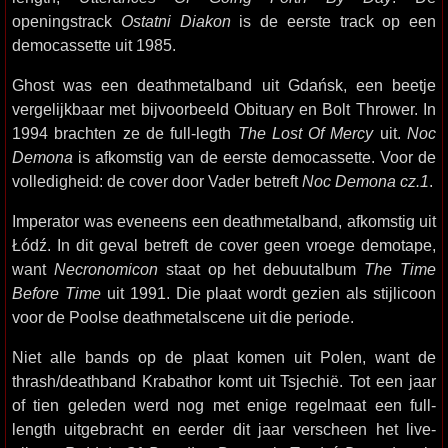
openingstrack
Ostatni Diakon
is de eerste track op een
democassette uit 1985.
Ghost was een deathmetalband uit Gdańsk, een beetje
vergelijkbaar met bijvoorbeeld Obituary en Bolt Thrower. In
1994 brachten ze de full-legth
The Lost Of Mercy
uit.
Noc
Demona
is afkomstig van de eerste democassette. Voor de
volledigheid: de cover door Vader betreft
Noc Demona cz.1
.
Imperator was eveneens een deathmetalband, afkomstig uit
Łódź. In dit geval betreft de cover geen vroege demotape,
want
Necronomicon
staat op het debuutalbum
The Time
Before Time
uit 1991. Die plaat wordt gezien als stijlicoon
voor de Poolse deathmetalscene uit die periode.
Niet alle bands op de plaat komen uit Polen, want de
thrash/deathband Krabathor komt uit Tsjechië. Tot een jaar
of tien geleden werd nog met enige regelmaat een full-
length uitgebracht en eerder dit jaar verscheen het live-