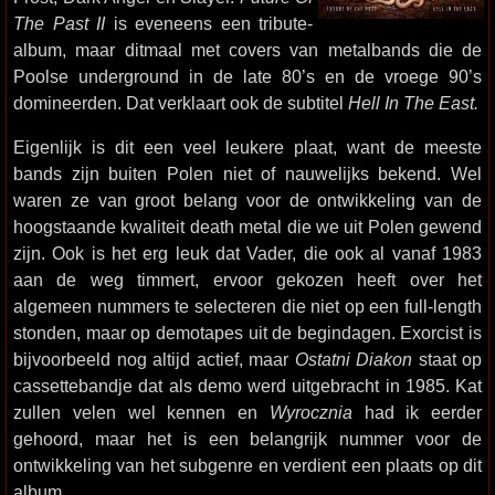
The Past II
is eveneens een tribute-
album, maar ditmaal met covers van metalbands die de
Poolse underground in de late 80’s en de vroege 90’s
domineerden. Dat verklaart ook de subtitel
Hell In The East.
Eigenlijk is dit een veel leukere plaat, want de meeste
bands zijn buiten Polen niet of nauwelijks bekend. Wel
waren ze van groot belang voor de ontwikkeling van de
hoogstaande kwaliteit death metal die we uit Polen gewend
zijn. Ook is het erg leuk dat Vader, die ook al vanaf 1983
aan de weg timmert, ervoor gekozen heeft over het
algemeen nummers te selecteren die niet op een full-length
stonden, maar op demotapes uit de begindagen. Exorcist is
bijvoorbeeld nog altijd actief, maar
Ostatni Diakon
staat op
cassettebandje dat als demo werd uitgebracht in 1985. Kat
zullen velen wel kennen en
Wyrocznia
had ik eerder
gehoord, maar het is een belangrijk nummer voor de
ontwikkeling van het subgenre en verdient een plaats op dit
album.