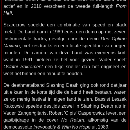
actief en in 2010 verscheen de tweede full-length
From
Hell
.
Scarecrow speelde een combinatie van speed en black
metal. De band nam in 1989 eerst een demo op met zeven
instrumentale tracks, gevolgd door de demo
Deo Optimo
Maximo
, met zes tracks en een totale speelduur van negen
minuten. De carrière van deze band was eveneens kort,
want in 1991 hielden ze het voor gezien. Vader speelt
Ostatni Sakrament
een tikje sneller dan het origineel en
weet het binnen een minuut te houden.
De deathmetalband Slashing Death ging ook rond dat jaar
uit elkaar. In de korte tijd die de band heeft bestaan, waren
ze op menig festival in eigen land te zien. Bassist Leszek
Rakowski speelde destijds zowel in Slashing Death als in
Vader. Zanger/gitarist Robert 'Cipis' Gasperowicz levert een
gastbijdrage in de cover
No Return
, afkomstig van de
democassette
Irrevocably & With No Hope
uit 1989.