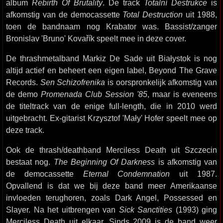
album
Rebirth Of Brutality
. De track
Totalní Destrukce
is
afkomstig van de democassette
Total Destruction
uit 1988,
toen de bandnaam nog Krabator was. Bassist/zanger
Bronislav 'Bruno' Kovařík speelt mee in deze cover.
De thrashmetalband Markiz De Sade uit Białystok is nog
altijd actief en beheert een eigen label, Beyond The Grave
Records.
Sen Schizofrenika
is oorspronkelijk afkomstig van
de demo
Promenada Club Session '85
, maar is eveneens
de titeltrack van de enige full-length, die in 2010 werd
uitgebracht. Ex-gitarist Krzysztof 'Mały' Hofer speelt mee op
deze track.
Ook de thrash/deathband Merciless Death uit Szczecin
bestaat nog.
The Beginning Of Darkness
is afkomstig van
de democassette
Eternal Condemnation
uit 1987.
Opvallend is dat we bij deze band meer Amerikaanse
invloeden terughoren, zoals Dark Angel, Possessed en
Slayer. Na het uitbrengen van
Sick Sanctities
(1993) ging
Merciless Death uit elkaar. Sinds 2009 is de band weer