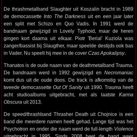
De thrashmetalband Slaughter uit Koszalin bracht in 1989
de democassette
Into The Darkness
uit en een jaar later
een split met Schizo en Quo Vadis. In 1991 werd de
bandnaam gewijzigd in Lovely Typhoid, maar de heren
gingen kort daarna uit elkaar. Piotr 'Berial' Kuziola was
zanger/bassist bij Slaugther, maar speelde destijds ook bas
in Vader. Nu speelt hij mee in de cover
Czas Apokalipsy
.
Thanatos is de oude naam van de deathmetalband Trauma.
De bandnaam werd in 1992 gewijzigd en
Necromaniac
komt dus uit de oude doos. De track is afkomstig van de
tweede democassette
Out Of Sanity
uit 1990. Trauma heeft
acht studioalbums uitgebracht, met als laatste
Karma
Obscura
uit 2013.
De speed/thrashband Thrasher Death uit Chojnice is een
band die meerdere namen heeft gehad. Lange tijd was het
Psychotron en onder die naam werd de full-length
Violence
uitgebracht in 1995. Sinds 2008 heet de band weer