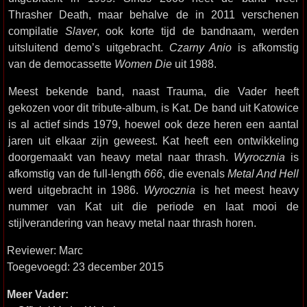
Thrasher Death, maar behalve de in 2011 verschenen
compilatie
Slaver
, ook korte tijd de bandnaam, werden
uitsluitend demo’s uitgebracht.
Czarny Anio
is afkomstig
van de democassette
Women Die
uit 1988.
Meest bekende band, naast Trauma, die Vader heeft
gekozen voor dit tribute-album, is Kat. De band uit Katowice
is al actief sinds 1979, hoewel ook deze heren een aantal
jaren uit elkaar zijn geweest. Kat heeft een ontwikkeling
doorgemaakt van heavy metal naar thrash.
Wyrocznia
is
afkomstig van de full-length
666
, die evenals
Metal And Hell
werd uitgebracht in 1986.
Wyrocznia
is het meest heavy
nummer van Kat uit die periode en laat mooi de
stijlverandering van heavy metal naar thrash horen.
Reviewer: Marc
Toegevoegd: 23 december 2015
Meer Vader: