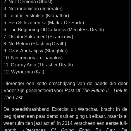
2. Noc Demona (Ghost)
3. Necronomicon (Imperator)
4. Totalní Destrukce (Krabathor)
5. Sen Schizofrenika (Markiz De Sade)
6. The Beginning Of Darkness (Merciless Death)
7. Ostatni Sakrament (Scarecrow)
8. No Return (Slashing Death)
9. Czas Apokalipsy (Slaughter)
10. Necromaniac (Thanatos)
11. Czarny Anio (Thrasher Death)
12. Wyrocznia (Kat)
Hieronder een korte omschrijving van de bands die door
Vader zijn geselecteerd voor
Past Of The Future II – Hell In
The East
:
De speed/thrashband Exorcist uit Warschau bracht in de
beginjaren een paar demo’s uit en ging uit elkaar, maar is al
weer ruim tien jaar actief. In 2014 verscheen een eerste full-
length,
Utterances Of Going Forth By Day
. De