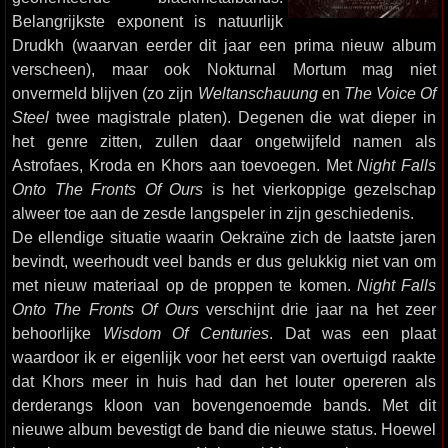
Belangrijkste exponent is natuurlijk
Drudkh (waarvan eerder dit jaar een prima nieuw album
verscheen), maar ook Nokturnal Mortum mag niet
onvermeld blijven (zo zijn
Weltanschauung
en
The Voice Of
Steel
twee magistrale platen). Degenen die wat dieper in
het genre zitten, zullen daar ongetwijfeld namen als
Astrofaes, Kroda en Khors aan toevoegen. Met
Night Falls
Onto The Fronts Of Ours
is het vierkoppige gezelschap
alweer toe aan de zesde langspeler in zijn geschiedenis.
De ellendige situatie waarin Oekraïne zich de laatste jaren
bevindt, weerhoudt veel bands er dus gelukkig niet van om
met nieuw materiaal op de proppen te komen.
Night Falls
Onto The Fronts Of Ours
verschijnt drie jaar na het zeer
behoorlijke
Wisdom Of Centuries
. Dat was een plaat
waardoor ik er eigenlijk voor het eerst van overtuigd raakte
dat Khors meer in huis had dan het louter opereren als
derderangs kloon van bovengenoemde bands. Met dit
nieuwe album bevestigt de band die nieuwe status. Hoewel