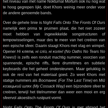
het niveau van met name Nokturnal Mortum ook nu nog wat
te hoog gegrepen lijkt, doet Khors weinig meer onder voor
de andere genoemde bands.
Over de gehele linie is
Night Falls Onto The Fronts Of Ours
namelijk een prima te pruimen plaat, die het niet zozeer
moet hebben van ingewikkelde songstructuren of
tempowisselingen, maar des te meer van het creëren van
een epische sfeer. Daarin slaagt Khors met vlag en wimpel.
Opener
Ні клятв, ні сліз, ні колін! (No Oaths No Tears No
Knees!)
is zelfs een ronduit machtig nummer, voorzien van
spannende, epische riffs, fiere drumritmes en subtiele
keyboards die het geheel ondersteunen. Maar gelukkig is
ook de rest van het materiaal goed. Zo weet Khors met
statige nummers als
Востаннє (For The Last Time)
en
Мій
козацький шлях (My Cossack Way)
een bijzondere sfeer te
creëren, terwijl het titelnummer dan weer een mooi en erg
sfeervol akoestisch rustpunt vormt.
Night Falls Onto The Fronts Of Ours
is met afstand het