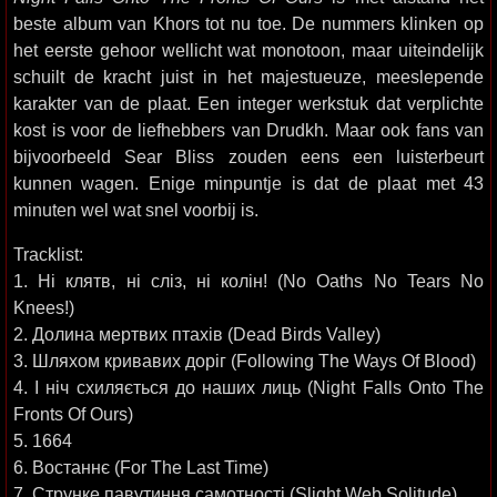
beste album van Khors tot nu toe. De nummers klinken op
het eerste gehoor wellicht wat monotoon, maar uiteindelijk
schuilt de kracht juist in het majestueuze, meeslepende
karakter van de plaat. Een integer werkstuk dat verplichte
kost is voor de liefhebbers van Drudkh. Maar ook fans van
bijvoorbeeld Sear Bliss zouden eens een luisterbeurt
kunnen wagen. Enige minpuntje is dat de plaat met 43
minuten wel wat snel voorbij is.
Tracklist:
1. Ні клятв, ні сліз, ні колін! (No Oaths No Tears No
Knees!)
2. Долина мертвих птахів (Dead Birds Valley)
3. Шляхом кривавих доріг (Following The Ways Of Blood)
4. І ніч схиляється до наших лиць (Night Falls Onto The
Fronts Of Ours)
5. 1664
6. Востаннє (For The Last Time)
7. Струнке павутиння самотності (Slight Web Solitude)