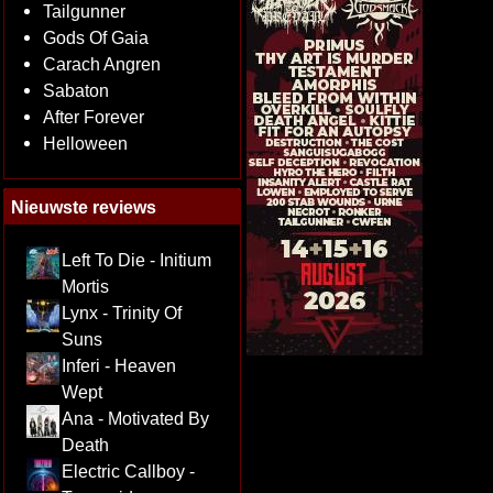
Tailgunner
Gods Of Gaia
Carach Angren
Sabaton
After Forever
Helloween
Nieuwste reviews
Left To Die - Initium
Mortis
Lynx - Trinity Of
Suns
Inferi - Heaven
Wept
Ana - Motivated By
Death
Electric Callboy -