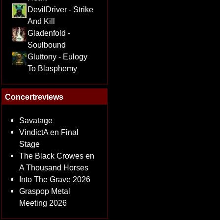
DevilDriver - Strike
And Kill
Gladenfold -
Soulbound
Gluttony - Eulogy
To Blasphemy
Concertreviews
Savatage
VindictA en Final
Stage
The Black Crowes en
A Thousand Horses
Into The Grave 2026
Graspop Metal
Meeting 2026