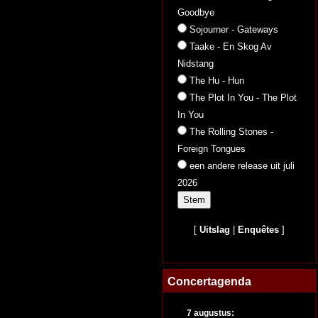
Goodbye
Sojourner - Gateways
Taake - En Skog Av
Nidstang
The Hu - Hun
The Plot In You - The Plot
In You
The Rolling Stones -
Foreign Tongues
een andere release uit juli
2026
[
Uitslag
|
Enquêtes
]
Concertagenda
7 augustus: