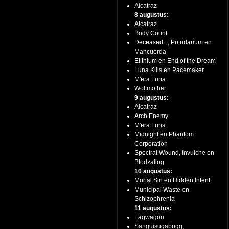
Alcatraz
8 augustus:
Alcatraz
Body Count
Deceased..., Putridarium en
Mancuerda
Elithium en End of the Dream
Luna Kills en Pacemaker
M'era Luna
Wolfmother
9 augustus:
Alcatraz
Arch Enemy
M'era Luna
Midnight en Phantom
Corporation
Spectral Wound, Invulche en
Blodzallog
10 augustus:
Mortal Sin en Hidden Intent
Municipal Waste en
Schizophrenia
11 augustus:
Lagwagon
Sanguisugabogg,