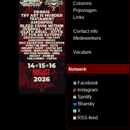
Columns
Prijsvragen
Links
Contact info
Medewerkers
Vacature
Netwerk
Facebook
Instagram
Spotify
Bluesky
X
RSS-feed