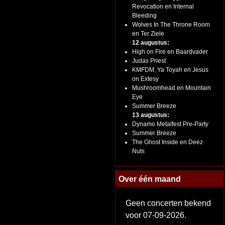
Revocation en Internal
Bleeding
Wolves In The Throne Room
en Ter Ziele
12 augustus:
High on Fire en Baardvader
Judas Priest
KMFDM, Ya Toyah en Jesus
on Extesy
Mushroomhead en Mountain
Eye
Summer Breeze
13 augustus:
Dynamo Metalfest Pre-Party
Summer Breeze
The Ghost Inside en Deez
Nuts
Over één maand
Geen concerten bekend
voor 07-09-2026.