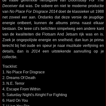
de fraaie geremixte heruitgave van
Doomsday For The
Deceiver
dat was. De sobere en niet te moderne productie
van
No Place For Disgrace 2014
doet de klassieker uit 1988
net zoveel eer aan. Ondanks dat deze versie de jeugdige
energie ontbeert, kunnen de albums prima naast elkaar
bestaan. De twee cd's belichten simpelweg een andere kant
van de kwaliteiten die Flotsam And Jetsam rijk was en is.
Zoek je ongepolijste energie en snelheid, dan kun je prima
terecht bij het oude en speur je naar muzikale verfijning en
details, dan is
2014
een uitstekende aanvulling op je
collectie.
Tracklist:
1. No Place For Disgrace
2. Dreams Of Death
3. N.E. Terror
4. Escape From Within
5. Saturday Night's Alright For Fighting
6. Hard On You