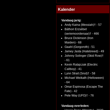
Kalender
Vandaag jarig:
Andy Kaina (Messiah)† - 57
Báthori Erzsébet
(seriemoordenaar)† - 466
Bruce Dickinson (Iron
Maiden) - 68
Gaahl (Gorgoroth) - 51
Jamey Jasta (Hatebreed) - 49
Johnny Solinger (Skid Row)†
- 61
Kevin Ratajczak (Electric
Callboy) - 41
Lynn Strait (Snot)† - 58
Michael Weikath (Helloween)
- 64
Omar Espinosa (Escape The
Fate) - 42
Pete Way (UFO)† - 76
Vandaag overleden: