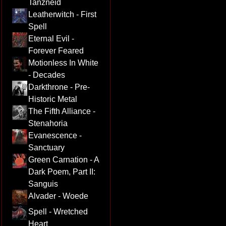
Tanzneid
Leatherwitch - First
Spell
Eternal Evil -
Forever Feared
Motionless In White
- Decades
Darkthrone - Pre-
Historic Metal
The Fifth Alliance -
Stenahoria
Evanescence -
Sanctuary
Green Carnation - A
Dark Poem, Part II:
Sanguis
Alvader - Woede
Spell - Wretched
Heart