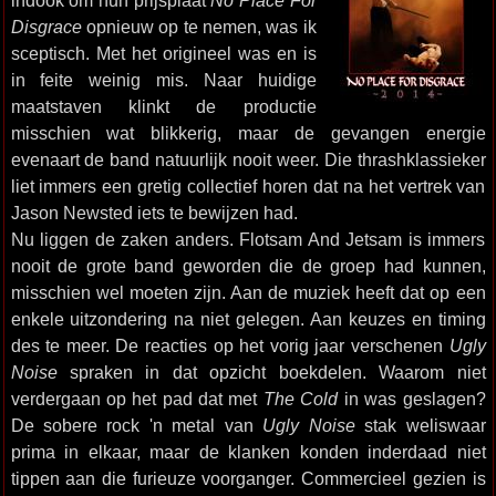
indook om hun prijsplaat
No Place For
Disgrace
opnieuw op te nemen, was ik
sceptisch. Met het origineel was en is
in feite weinig mis. Naar huidige
maatstaven klinkt de productie
misschien wat blikkerig, maar de gevangen energie
evenaart de band natuurlijk nooit weer. Die thrashklassieker
liet immers een gretig collectief horen dat na het vertrek van
Jason Newsted iets te bewijzen had.
Nu liggen de zaken anders. Flotsam And Jetsam is immers
nooit de grote band geworden die de groep had kunnen,
misschien wel moeten zijn. Aan de muziek heeft dat op een
enkele uitzondering na niet gelegen. Aan keuzes en timing
des te meer. De reacties op het vorig jaar verschenen
Ugly
Noise
spraken in dat opzicht boekdelen. Waarom niet
verdergaan op het pad dat met
The Cold
in was geslagen?
De sobere rock 'n metal van
Ugly Noise
stak weliswaar
prima in elkaar, maar de klanken konden inderdaad niet
tippen aan die furieuze voorganger. Commercieel gezien is