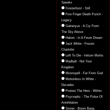
Speaks
Finsterforst - Still
Five Finger Death Punch -
Legacy
Galneryus - A Cry From
The Sky Above
Haken - In A Fever Dream
Jack White - Frozen
Charlotte
Left To Die - Initium Mortis
Madball - Not Your
Kingdom
Moonspell - Far From God
Motionless In White -
Decades
Protest The Hero - Within
Psycroptic - The Pulse Of
Annihilation
Sinner - Boom Bang