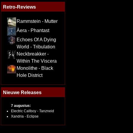
Retro-Reviews
Rammstein - Mutter
Äera - Phantast
Echoes Of A Dying
World - Tribulation
Neckbreakker -
Within The Viscera
Monolithe - Black
Hole District
Nieuwe Releases
7 augustus:
Electric Callboy - Tanzneid
Xandria - Eclipse