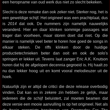
een heropname van oud werk dus niet zo slecht bekeken.
Slecht is deze remake dan ook zeker niet. Sterker nog, het is
een geweldige schijf. Het origineel was een prachtplaat, dus
is
2014
dat ook. De nummers zijn namelijk nauwelijks
veranderd. Hier en daar klinken sommige passages wat
trager dan voorheen, maar storen doet dat niet. Op die
manier is namelijk veel beter te horen hoe goed de songs in
elkaar steken. De riffs klinken door de huidige
productietechnieken beter dan ooit en ook de solo's
springen er lekker uit. Tevens laat zanger Eric A.K. Knutson
horen dat hij de afgelopen decennia gegroeid is. Hij haalt zo
nu dan lekker hoog uit en komt vooral melodieuzer uit de
hoek.
Natuurlijk zijn er altijd de critici die deze release overbodig
vinden. Dat kan en in zekere zin hebben ze gelijk, maar
iedereen die de schijf beluistert, zal moeten beamen dat
deze versie een mooie aanvulling is op het origineel. Net als