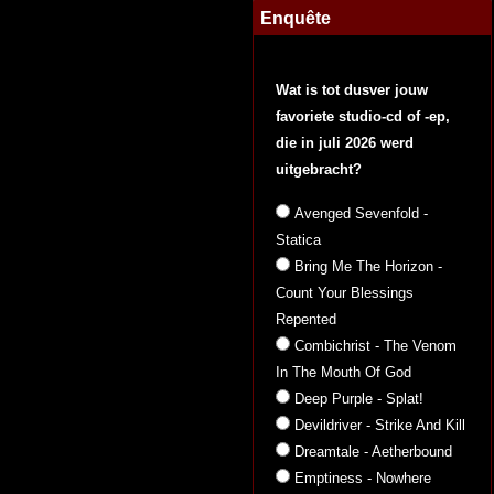
Enquête
Wat is tot dusver jouw
favoriete studio-cd of -ep,
die in juli 2026 werd
uitgebracht?
Avenged Sevenfold -
Statica
Bring Me The Horizon -
Count Your Blessings
Repented
Combichrist - The Venom
In The Mouth Of God
Deep Purple - Splat!
Devildriver - Strike And Kill
Dreamtale - Aetherbound
Emptiness - Nowhere