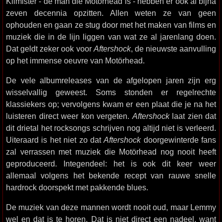
Kilmister - de man die Motörhead is - hebben er ook al bijna
zeven decennia opzitten. Allen weten ze van geen
ophouden en gaan ze stug door met het maken van films en
muziek die in de lijn liggen van wat ze al jarenlang doen.
Dat geldt zeker ook voor
Aftershock
, de nieuwste aanvulling
op het immense oeuvre van Motörhead.
De vele albumreleases van de afgelopen jaren zijn erg
wisselvallig geweest. Soms stonden er regelrechte
klassiekers op; vervolgens kwam er een plaat die je na het
luisteren direct weer kon vergeten.
Aftershock
laat zien dat
dit drietal het rocksongs schrijven nog altijd niet is verleerd.
Uiteraard is het niet zo dat
Aftershock
doorgewinterde fans
zal verrassen met muziek die Motörhead nog nooit heeft
geproduceerd. Integendeel: het is ook dit keer weer
allemaal volgens het bekende recept van rauwe snelle
hardrock doorspekt met pakkende blues.
De muziek van deze mannen wordt nooit oud, maar Lemmy
wel en dat is te horen. Dat is niet direct een nadeel, want