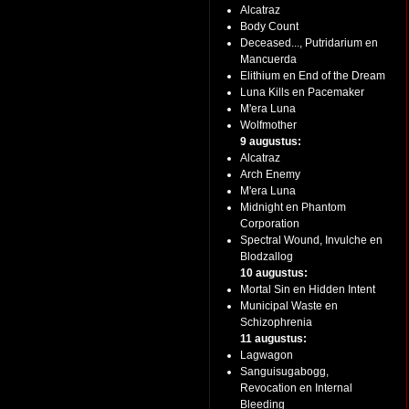
Alcatraz
Body Count
Deceased..., Putridarium en
Mancuerda
Elithium en End of the Dream
Luna Kills en Pacemaker
M'era Luna
Wolfmother
9 augustus:
Alcatraz
Arch Enemy
M'era Luna
Midnight en Phantom
Corporation
Spectral Wound, Invulche en
Blodzallog
10 augustus:
Mortal Sin en Hidden Intent
Municipal Waste en
Schizophrenia
11 augustus:
Lagwagon
Sanguisugabogg,
Revocation en Internal
Bleeding