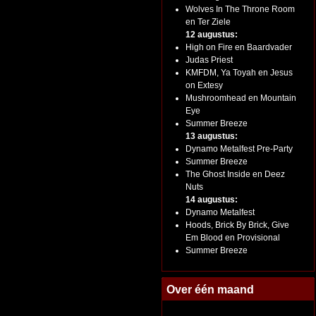
Wolves In The Throne Room
en Ter Ziele
12 augustus:
High on Fire en Baardvader
Judas Priest
KMFDM, Ya Toyah en Jesus
on Extesy
Mushroomhead en Mountain
Eye
Summer Breeze
13 augustus:
Dynamo Metalfest Pre-Party
Summer Breeze
The Ghost Inside en Deez
Nuts
14 augustus:
Dynamo Metalfest
Hoods, Brick By Brick, Give
Em Blood en Provisional
Summer Breeze
Over één maand