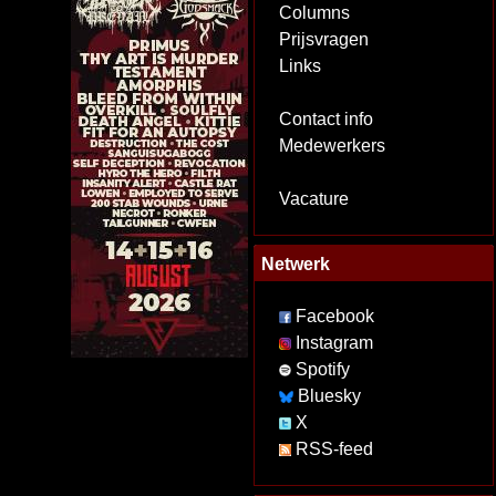
Columns
Prijsvragen
Links
Contact info
Medewerkers
Vacature
Netwerk
Facebook
Instagram
Spotify
Bluesky
X
RSS-feed