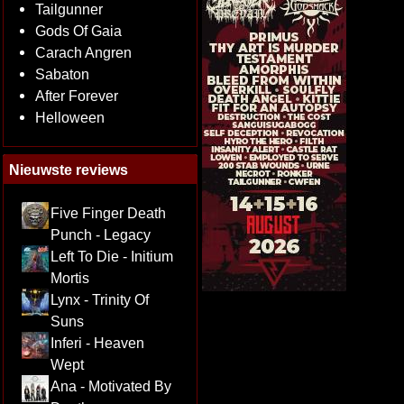
Tailgunner
Gods Of Gaia
Carach Angren
Sabaton
After Forever
Helloween
Nieuwste reviews
Five Finger Death
Punch - Legacy
Left To Die - Initium
Mortis
Lynx - Trinity Of
Suns
Inferi - Heaven
Wept
Ana - Motivated By