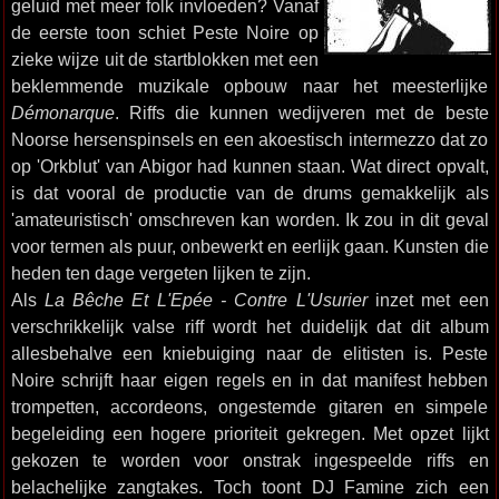
geluid met meer folk invloeden? Vanaf
de eerste toon schiet Peste Noire op
zieke wijze uit de startblokken met een
beklemmende muzikale opbouw naar het meesterlijke
Démonarque
. Riffs die kunnen wedijveren met de beste
Noorse hersenspinsels en een akoestisch intermezzo dat zo
op 'Orkblut' van Abigor had kunnen staan. Wat direct opvalt,
is dat vooral de productie van de drums gemakkelijk als
'amateuristisch' omschreven kan worden. Ik zou in dit geval
voor termen als puur, onbewerkt en eerlijk gaan. Kunsten die
heden ten dage vergeten lijken te zijn.
Als
La Bêche Et L'Epée - Contre L'Usurier
inzet met een
verschrikkelijk valse riff wordt het duidelijk dat dit album
allesbehalve een kniebuiging naar de elitisten is. Peste
Noire schrijft haar eigen regels en in dat manifest hebben
trompetten, accordeons, ongestemde gitaren en simpele
begeleiding een hogere prioriteit gekregen. Met opzet lijkt
gekozen te worden voor onstrak ingespeelde riffs en
belachelijke zangtakes. Toch toont DJ Famine zich een