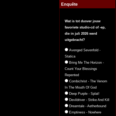
Enquête
Wat is tot dusver jouw
favoriete studio-cd of -ep,
die in juli 2026 werd
uitgebracht?
Avenged Sevenfold -
Statica
Bring Me The Horizon -
Count Your Blessings
Repented
Combichrist - The Venom
In The Mouth Of God
Deep Purple - Splat!
Devildriver - Strike And Kill
Dreamtale - Aetherbound
Emptiness - Nowhere