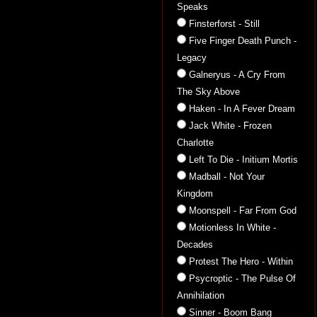
Speaks
Finsterforst - Still
Five Finger Death Punch -
Legacy
Galneryus - A Cry From
The Sky Above
Haken - In A Fever Dream
Jack White - Frozen
Charlotte
Left To Die - Initium Mortis
Madball - Not Your
Kingdom
Moonspell - Far From God
Motionless In White -
Decades
Protest The Hero - Within
Psycroptic - The Pulse Of
Annihilation
Sinner - Boom Bang