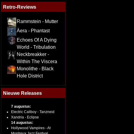
Retro-Reviews
Rammstein - Mutter
Äera - Phantast
Echoes Of A Dying
World - Tribulation
Neckbreakker -
Within The Viscera
Monolithe - Black
Hole District
Nieuwe Releases
7 augustus:
Electric Callboy - Tanzneid
Xandria - Eclipse
14 augustus:
Hollywood Vampires - At
Montreux Jazz Festival