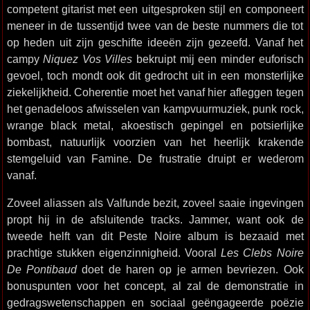
competent gitarist met een uitgesproken stijl en componeert
meneer in de tussentijd twee van de beste nummers die tot
op heden uit zijn geschifte ideeën zijn gezeefd. Vanaf het
campy
Niquez Vos Villes
bekruipt mij een minder euforisch
gevoel, toch mondt ook dit gedrocht uit in een monsterlijke
ziekelijkheid. Coherentie moet het vanaf hier afleggen tegen
het genadeloos afwisselen van kampvuurmuziek, punk rock,
wrange black metal, akoestisch gepingel en potsierlijke
bombast, natuurlijk voorzien van het heerlijk krakende
stemgeluid van Famine. De frustratie druipt er wederom
vanaf.
Zoveel aliassen als Valfunde bezit, zoveel saaie ingevingen
propt hij in de afsluitende tracks. Jammer, want ook de
tweede helft van dit Peste Noire album is bezaaid met
prachtige stukken eigenzinnigheid. Vooral
Les Clebs Noire
De Pontibaud
doet de haren op je armen bevriezen. Ook
bonuspunten voor het concept, al zal de demonstratie in
gedragswetenschappen en sociaal geëngageerde poëzie