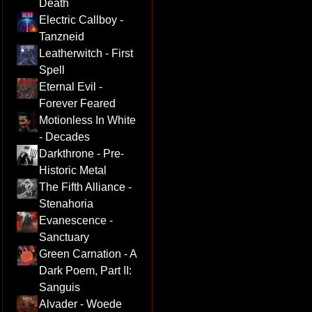
Death
Electric Callboy -
Tanzneid
Leatherwitch - First
Spell
Eternal Evil -
Forever Feared
Motionless In White
- Decades
Darkthrone - Pre-
Historic Metal
The Fifth Alliance -
Stenahoria
Evanescence -
Sanctuary
Green Carnation - A
Dark Poem, Part II:
Sanguis
Alvader - Woede