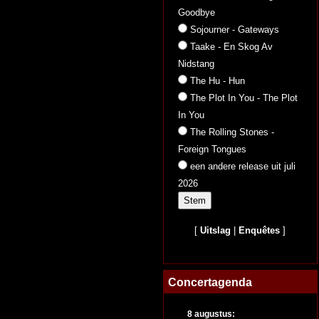
Goodbye
Sojourner - Gateways
Taake - En Skog Av
Nidstang
The Hu - Hun
The Plot In You - The Plot
In You
The Rolling Stones -
Foreign Tongues
een andere release uit juli
2026
[
Uitslag
|
Enquêtes
]
Concertagenda
8 augustus: