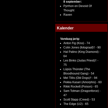
8 september:
Pyrrhon en Devoid Of
Thought
Raven
Kalender
Vandaag jarig:
Anton Fig (Kiss) - 74
Colin Jones (fotograaf)† - 90
Hal Patino (King Diamond) -
64
Les Binks (Judas Priest)† -
75
Lüpüs Thünder (The
Bloodhound Gang) - 54
Mel Tillis (Old Dogs)† - 94
Pekka Kasari (Amorphis) - 60
Rikki Rockett (Poison) - 65
Sam Totman (Dragonforce) -
47
Scott Stapp (Creed) - 53
The Edge (U2) - 65