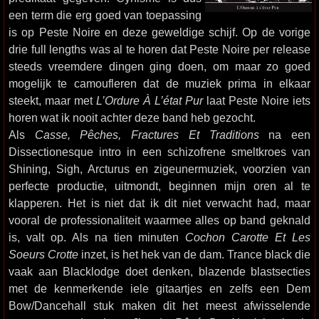
een term die erg goed van toepassing
is op Peste Noire en deze geweldige schijf. Op de vorige
drie full lengths was al te horen dat Peste Noire per release
steeds vreemdere dingen ging doen, om maar zo goed
mogelijk te camoufleren dat de muziek prima in elkaar
steekt, maar met
L’Ordure À L’état Pur
laat Peste Noire iets
horen wat ik nooit achter deze band heb gezocht.
Als
Casse, Pêches, Fractures Et Traditions
na een
Dissectionesque intro in een schizofrene smeltkroes van
Shining, Sigh, Arcturus en zigeunermuziek, voorzien van
perfecte productie, uitmondt, beginnen mijn oren al te
klapperen. Het is niet dat ik dit niet verwacht had, maar
vooral de professionaliteit waarmee alles op band geknald
is, valt op. Als na tien minuten
Cochon Carotte Et Les
Soeurs Crotte
inzet, is het hek van de dam. Trance black die
vaak aan Blacklodge doet denken, blazende blastsecties
met de kenmerkende iele gitaartjes en zelfs een Dem
Bow/Dancehall stuk maken dit het meest afwisselende