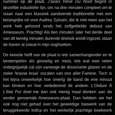
nummer op de plaat.
J’avais Rêvé Du Nord
begint in
dezelfde industriële lijn, om na drie minuten compleet om te
slaan naar een klassiek aandoende traditionelle met een
belangrijke rol voor Audrey Sylvain, die ik niet meer aan het
werk heb gehoord sinds het zelfgetitelde debuut van
Amesoeurs. Prachtig! Als tien minuten later het derde deel
van dit twintig minuten durende drieluik wordt ingezet, staan
de tranen al zowat in mijn ooghoeken.
De tweede helft van de plaat is iets samenhangender en te
bestempelen als gevoelig en mooi, iets wat voor velen
onbegrijpelijk zal zijn vanwege de dissonante gitaren en de
zieke ‘krasse kraai’ vocalen van ons aller Famine. Toch is
het bijna onwerkelijk hoe smerig de band de ene minuut
kan klinken en hoe vertederend de andere.
L’Ordure À
L’état Pur
doet me dan ook menig maal denken aan de
eerder genoemde Amesoeurs-plaat. Dan hebben we het
ook nog niet gehad over het geweldige baswerk van de
teruggekeerde Indria en het werkelijk prachtige boekwerk