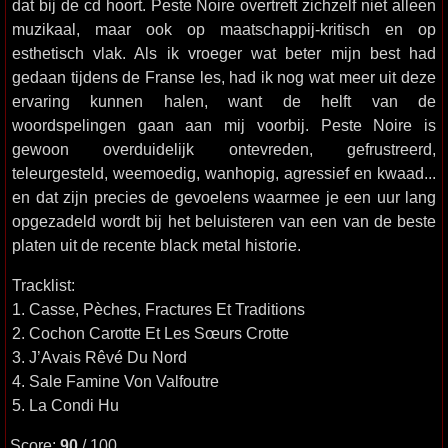
dat bij de cd hoort. Peste Noire overtreft zichzelf niet alleen
muzikaal, maar ook op maatschappij-kritisch en op
esthetisch vlak. Als ik vroeger wat beter mijn best had
gedaan tijdens de Franse les, had ik nog wat meer uit deze
ervaring kunnen halen, want de helft van de
woordspelingen gaan aan mij voorbij. Peste Noire is
gewoon overduidelijk ontevreden, gefrustreerd,
teleurgesteld, weemoedig, wanhopig, agressief en kwaad...
en dat zijn precies de gevoelens waarmee je een uur lang
opgezadeld wordt bij het beluisteren van een van de beste
platen uit de recente black metal historie.
Tracklist:
1. Casse, Pèches, Fractures Et Traditions
2. Cochon Carotte Et Les Sœurs Crotte
3. J’Avais Rêvé Du Nord
4. Sale Famine Von Valfoutre
5. La Condi Hu
Score:
90
/ 100