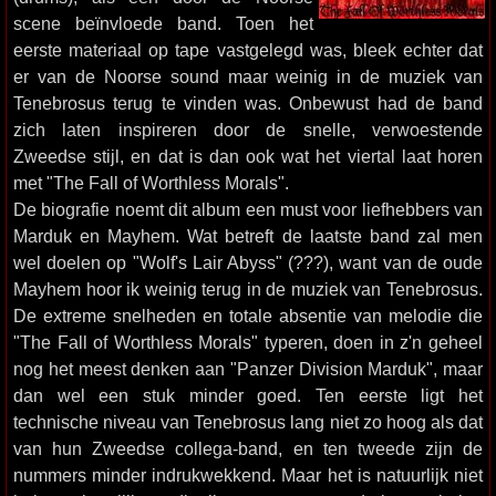
scene beïnvloede band. Toen het
eerste materiaal op tape vastgelegd was, bleek echter dat
er van de Noorse sound maar weinig in de muziek van
Tenebrosus terug te vinden was. Onbewust had de band
zich laten inspireren door de snelle, verwoestende
Zweedse stijl, en dat is dan ook wat het viertal laat horen
met "The Fall of Worthless Morals".
De biografie noemt dit album een must voor liefhebbers van
Marduk en Mayhem. Wat betreft de laatste band zal men
wel doelen op "Wolf's Lair Abyss" (???), want van de oude
Mayhem hoor ik weinig terug in de muziek van Tenebrosus.
De extreme snelheden en totale absentie van melodie die
"The Fall of Worthless Morals" typeren, doen in z'n geheel
nog het meest denken aan "Panzer Division Marduk", maar
dan wel een stuk minder goed. Ten eerste ligt het
technische niveau van Tenebrosus lang niet zo hoog als dat
van hun Zweedse collega-band, en ten tweede zijn de
nummers minder indrukwekkend. Maar het is natuurlijk niet