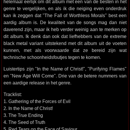
helemaal eerlijk om dit album met een van de besten in het
genre te vergelijken, en als ik die neiging even onderdruk
kan ik zeggen dat "The Fall of Worthless Morals" best een
aardig album is. De kwaliteit van de songs mag dan niet
daverend zijn, maar ik heb verder weinig aan te merken op
dit album. Ik denk dan ook dat liefhebbers van de extreme
black metal variant uitstekend met dit album uit de voeten
kunnen, met als voorwaarde dat ze bereid zijn wat
technische schoonheidsfoutjes tegen te komen.
Luistertips zijn "In the Name of Christ!", "Purifying Flames"
en "New Age Will Come". Drie van de betere nummers van
een aardige release in het genre.
Tracklist:
1. Gathering of the Forces of Evil
2. In the Name of Christ!
3. The True Ending
4. The Seed of Truth
5. Red Tears on the Face of Saviour