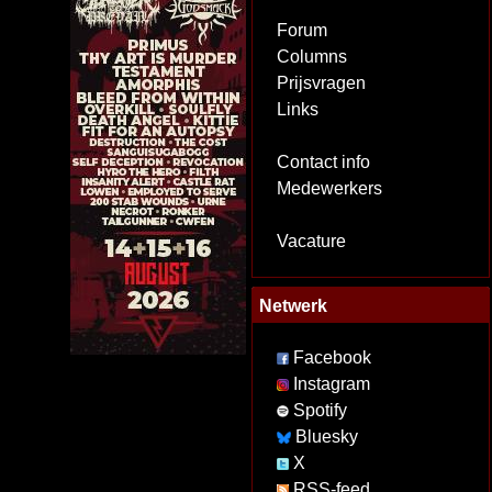
Forum
Columns
Prijsvragen
Links
Contact info
Medewerkers
Vacature
Netwerk
Facebook
Instagram
Spotify
Bluesky
X
RSS-feed