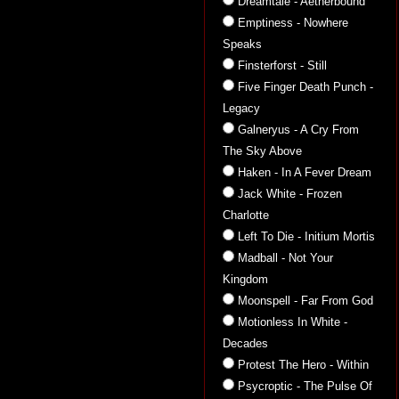
Dreamtale - Aetherbound
Emptiness - Nowhere
Speaks
Finsterforst - Still
Five Finger Death Punch -
Legacy
Galneryus - A Cry From
The Sky Above
Haken - In A Fever Dream
Jack White - Frozen
Charlotte
Left To Die - Initium Mortis
Madball - Not Your
Kingdom
Moonspell - Far From God
Motionless In White -
Decades
Protest The Hero - Within
Psycroptic - The Pulse Of