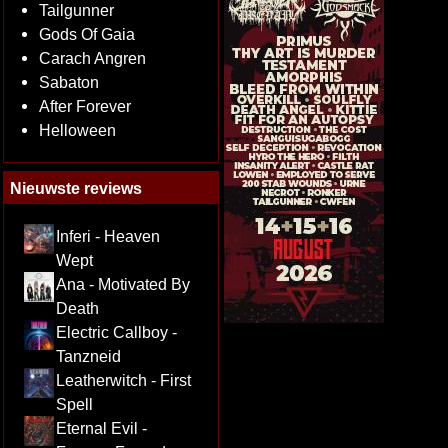
Tailgunner
Gods Of Gaia
Carach Angren
Sabaton
After Forever
Helloween
Nieuwste reviews
Inferi - Heaven
Wept
Ana - Motivated By
Death
Electric Callboy -
Tanzneid
Leatherwitch - First
Spell
Eternal Evil -