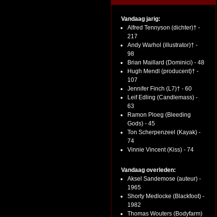
Vandaag jarig:
Alfred Tennyson (dichter)† -
217
Andy Warhol (illustrator)† -
98
Brian Maillard (Dominici) - 48
Hugh Mendl (producent)† -
107
Jennifer Finch (L7)† - 60
Leif Edling (Candlemass) -
63
Ramon Ploeg (Bleeding
Gods) - 45
Ton Scherpenzeel (Kayak) -
74
Vinnie Vincent (Kiss) - 74
Vandaag overleden:
Aksel Sandemose (auteur) -
1965
Shorty Medlocke (Blackfoot) -
1982
Thomas Wouters (Bodyfarm)