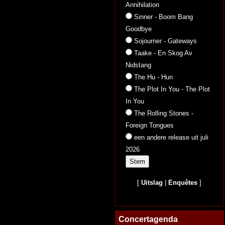
Annihilation
Sinner - Boom Bang
Goodbye
Sojourner - Gateways
Taake - En Skog Av
Nidstang
The Hu - Hun
The Plot In You - The Plot
In You
The Rolling Stones -
Foreign Tongues
een andere release uit juli
2026
[
Uitslag
|
Enquêtes
]
Concertagenda