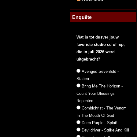
Enquête
Wat is tot dusver jouw
favoriete studio-cd of -ep,
die in juli 2026 werd
uitgebracht?
Avenged Sevenfold -
Statica
Bring Me The Horizon -
Count Your Blessings
Repented
Combichrist - The Venom
In The Mouth Of God
Deep Purple - Splat!
Devildriver - Strike And Kill