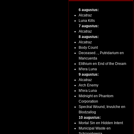
6 augustus:
Alcatraz
Luna Kills
7 augustus:
Alcatraz
8 augustus:
Alcatraz
Body Count
Deceased..., Putridarium en
Mancuerda
Elithium en End of the Dream
M'era Luna
9 augustus:
Alcatraz
Arch Enemy
M'era Luna
Midnight en Phantom
Corporation
Spectral Wound, Invulche en
Blodzallog
10 augustus:
Mortal Sin en Hidden Intent
Municipal Waste en
Schizophrenia