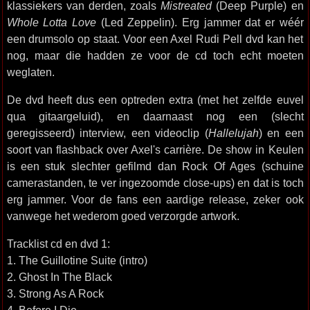
klassiekers van derden, zoals
Mistreated
(Deep Purple) en
Whole Lotta Love
(Led Zeppelin). Erg jammer dat er wéér
een drumsolo op staat. Voor een Axel Rudi Pell dvd kan het
nog, maar die hadden ze voor de cd toch echt moeten
weglaten.
De dvd heeft dus een optreden extra (met het zelfde euvel
qua gitaargeluid), en daarnaast nog een (slecht
geregisseerd) interview, een videoclip (
Hallelujah
) en een
soort van flashback over Axel's carrière. De show in Keulen
is een stuk slechter gefilmd dan Rock Of Ages (schuine
camerastanden, te ver ingezoomde close-ups) en dat is toch
erg jammer. Voor de fans een aardige release, zeker ook
vanwege het wederom goed verzorgde artwork.
Tracklist cd en dvd 1:
1. The Guillotine Suite (intro)
2. Ghost In The Black
3. Strong As A Rock