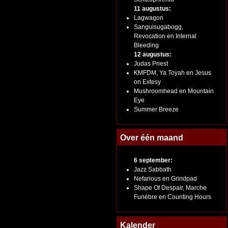
11 augustus:
Lagwagon
Sanguisugabogg,
Revocation en Internal
Bleeding
12 augustus:
Judas Priest
KMFDM, Ya Toyah en Jesus
on Extesy
Mushroomhead en Mountain
Eye
Summer Breeze
Over één maand
6 september:
Jazz Sabbath
Nefarious en Grindpad
Shape Of Despair, Marche
Funèbre en Counting Hours
Kalender