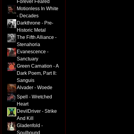
Forever Feared
Motionless In White
- Decades
Darkthrone - Pre-
Historic Metal
The Fifth Alliance -
Stenahoria
Evanescence -
Sanctuary
Green Carnation - A
Dark Poem, Part II:
Sanguis
Alvader - Woede
Spell - Wretched
Heart
DevilDriver - Strike
And Kill
Gladenfold -
Soulbound