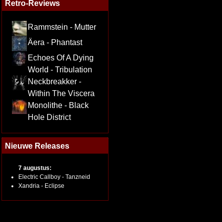
Retro-Reviews
Rammstein - Mutter
Äera - Phantast
Echoes Of A Dying
World - Tribulation
Neckbreakker -
Within The Viscera
Monolithe - Black
Hole District
Nieuwe Releases
7 augustus:
Electric Callboy - Tanzneid
Xandria - Eclipse