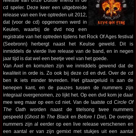
release van onze Duitse vriend in de
cd speler. Deze keer een uitgebreide
release van een live optreden uit 2012,
dat (voor de cd) opgenomen werd in
Keulen, waarbij de dvd nog een
registratie van het optreden tijdens het Rock Of Ages festival
(Seebronn) herbergt naast het Keulse geweld. Dit is
inmiddels de vierde live release van de band, en in negen
jaar tijd is dat wel een beetje veel van het goede.
Van Axel en kornuiten zijn we inmiddels gewend dat de
kwaliteit in orde is. Zo ook bij deze cd en dvd. Over de cd
ben ik iets minder tevreden. Het gitaargeluid is aan de
benepen kant, en de pauzes tussen de nummers zijn
integraal overgenomen, zo lijkt het. Op een dvd kom je daar
mee weg maar op een cd niet. Van de laatste cd
Circle Of
The Oath
worden naast de titelsong twee nummers
gespeeld (
Ghost In The Black
en
Before I Die
). De overige
nummers zijn al eerder op een live release verschenen en
een aantal er van zijn gemixt met stukjes uit een aantal