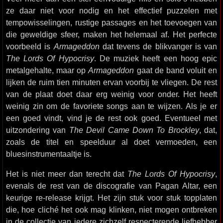
ze daar niet voor nodig en het effectief puzzelen met
tempowisselingen, rustige passages en het toevoegen van
die geweldige sfeer, maken het helemaal af. Het perfecte
voorbeeld is
Armageddon
dat tevens de blikvanger is van
The Lords Of Hypocrisy
. De muziek heeft een hoog epic
metalgehalte, maar op
Armageddon
gaat de band voluit en
lijken de ruim tien minuten ervan voorbij te vliegen. De rest
van de plaat doet daar erg weinig voor onder. Het heeft
weinig zin om de favoriete songs aan te wijzen. Als je er
een goed vindt, vind je de rest ook goed. Eventueel met
uitzondering van
The Devil Came Down To Brockley
, dat,
zoals de titel en speelduur al doet vermoeden, een
bluesinstrumentaaltje is.
Het is niet meer dan terecht dat
The Lords Of Hypocrisy
,
evenals de rest van de discografie van Pagan Altar, een
keurige re-release krijgt. Het zijn stuk voor stuk topplaten
die, hoe cliché het ook mag klinken, niet mogen ontbreken
in de collectie van iedere zichzelf respecterende liefhebber