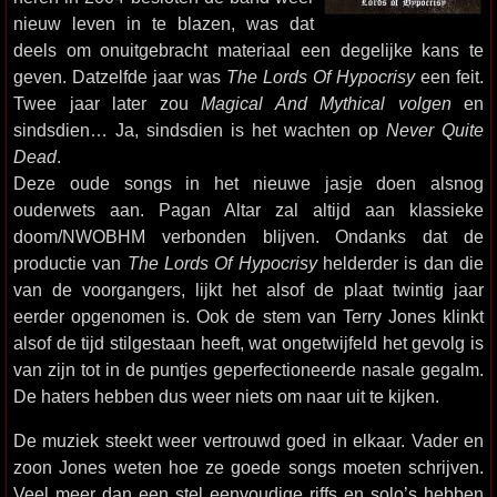
nieuw leven in te blazen, was dat
deels om onuitgebracht materiaal een degelijke kans te
geven. Datzelfde jaar was
The Lords Of Hypocrisy
een feit.
Twee jaar later zou
Magical And Mythical volgen
en
sindsdien… Ja, sindsdien is het wachten op
Never Quite
Dead
.
Deze oude songs in het nieuwe jasje doen alsnog
ouderwets aan. Pagan Altar zal altijd aan klassieke
doom/NWOBHM verbonden blijven. Ondanks dat de
productie van
The Lords Of Hypocrisy
helderder is dan die
van de voorgangers, lijkt het alsof de plaat twintig jaar
eerder opgenomen is. Ook de stem van Terry Jones klinkt
alsof de tijd stilgestaan heeft, wat ongetwijfeld het gevolg is
van zijn tot in de puntjes geperfectioneerde nasale gegalm.
De haters hebben dus weer niets om naar uit te kijken.
De muziek steekt weer vertrouwd goed in elkaar. Vader en
zoon Jones weten hoe ze goede songs moeten schrijven.
Veel meer dan een stel eenvoudige riffs en solo’s hebben