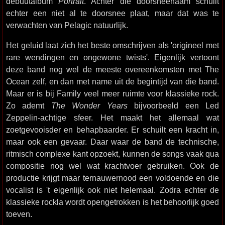
debuutalbum
Portrait
. Achter die doorsneenaam schuilt
echter een niet al te doorsnee plaat, maar dat was te
verwachten van Pelagic natuurlijk.
Het geluid laat zich het beste omschrijven als 'origineel met
rare wendingen en ongewone twists'. Eigenlijk vertoont
deze band nog wel de meeste overeenkomsten met The
Ocean zelf, en dan met name uit de begintijd van die band.
Maar er is bij Family veel meer ruimte voor klassieke rock.
Zo ademt
The Wonder Years
bijvoorbeeld een Led
Zeppelin-achtige sfeer. Het maakt het allemaal wat
zoetgevooisder en behapbaarder. Er schuilt een kracht in,
maar ook een gevaar. Daar waar de band de technische,
ritmisch complexe kant opzoekt, kunnen de songs vaak qua
compositie nog wel wat krachtvoer gebruiken. Ook de
productie krijgt maar ternauwernood een voldoende en die
vocalist is 't eigenlijk ook niet helemaal. Zodra echter de
klassieke rockla wordt opengetrokken is het behoorlijk goed
toeven.