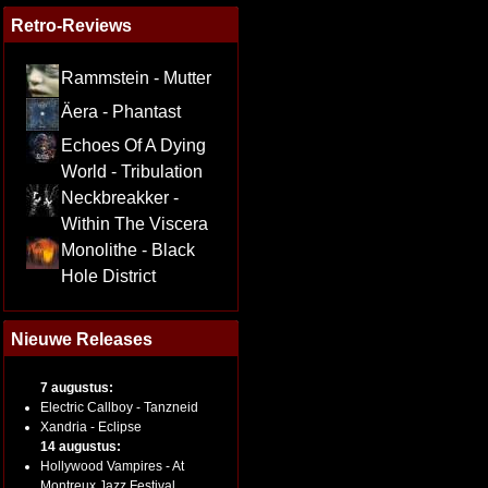
Retro-Reviews
Rammstein - Mutter
Äera - Phantast
Echoes Of A Dying
World - Tribulation
Neckbreakker -
Within The Viscera
Monolithe - Black
Hole District
Nieuwe Releases
7 augustus:
Electric Callboy - Tanzneid
Xandria - Eclipse
14 augustus:
Hollywood Vampires - At
Montreux Jazz Festival