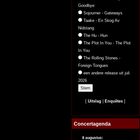
Goodbye
Sojourner - Gateways
Taake - En Skog Av
Nidstang
The Hu - Hun
The Plot In You - The Plot
In You
The Rolling Stones -
Foreign Tongues
een andere release uit juli
2026
[
Uitslag
|
Enquêtes
]
Concertagenda
8 augustus: