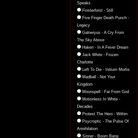
Speaks
Finsterforst - Still
Five Finger Death Punch -
Legacy
Galneryus - A Cry From
The Sky Above
Haken - In A Fever Dream
Jack White - Frozen
Charlotte
Left To Die - Initium Mortis
Madball - Not Your
Kingdom
Moonspell - Far From God
Motionless In White -
Decades
Protest The Hero - Within
Psycroptic - The Pulse Of
Annihilation
Sinner - Boom Bang