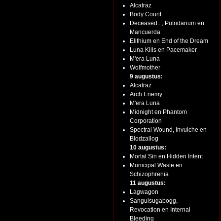
Alcatraz
Body Count
Deceased..., Putridarium en
Mancuerda
Elithium en End of the Dream
Luna Kills en Pacemaker
M'era Luna
Wolfmother
9 augustus:
Alcatraz
Arch Enemy
M'era Luna
Midnight en Phantom
Corporation
Spectral Wound, Invulche en
Blodzallog
10 augustus:
Mortal Sin en Hidden Intent
Municipal Waste en
Schizophrenia
11 augustus:
Lagwagon
Sanguisugabogg,
Revocation en Internal
Bleeding