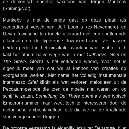
de demonisch speelse saxofoon van Jørgen Munkeby
(Shining/Nor).
Munkeby is niet de enige gast op deze plaat; als
wederdienst verschijnen Jeff Loomis (ex-Nevermore) en
Devin Townsend ten tonele uiteraard met een spetterende
gitaarsolo en de typerende Townsend-zang. Ze passen
beiden perfect in het muzikale avontuur van Ihsahn. Toch
kakt het album halverwege wat in met
Catharsis
,
Grief
en
The Grave
. Slecht is het verkeerde woord, maar het is
eigenlijk meer van wat we al kennen van creaties op
voorgaande werken. Met name het volledig instrumentale
intermezzo
Grief
klinkt als wat verloren melodieën uit de
Peccatum-periode die toen de moeite niet waren om op
schijf te zetten.
Something Out There
opent als een typisch
Emperor-nummer, maar weet toch te interesseren door de
melodische ambient/mellow rock die we na de knallende
start voorgeschoteld krijgen.
De grootste verrassing is eigenlijk afsluiter
Departure
. Niet