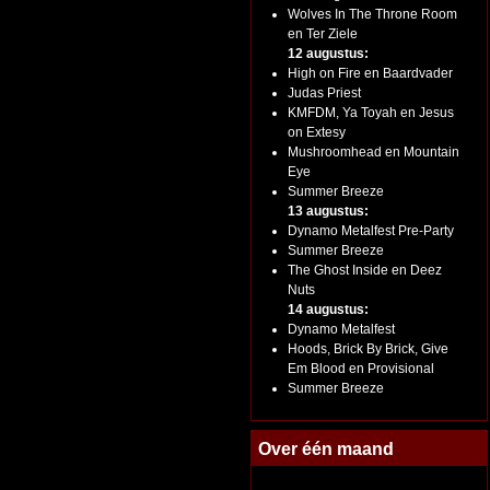
Wolves In The Throne Room
en Ter Ziele
12 augustus:
High on Fire en Baardvader
Judas Priest
KMFDM, Ya Toyah en Jesus
on Extesy
Mushroomhead en Mountain
Eye
Summer Breeze
13 augustus:
Dynamo Metalfest Pre-Party
Summer Breeze
The Ghost Inside en Deez
Nuts
14 augustus:
Dynamo Metalfest
Hoods, Brick By Brick, Give
Em Blood en Provisional
Summer Breeze
Over één maand