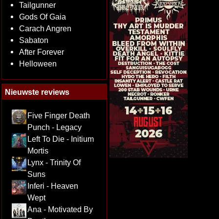
Tailgunner
Gods Of Gaia
Carach Angren
Sabaton
After Forever
Helloween
Nieuwste reviews
Five Finger Death
Punch - Legacy
Left To Die - Initium
Mortis
Lynx - Trinity Of
Suns
Inferi - Heaven
Wept
Ana - Motivated By