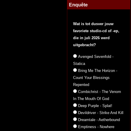
Enquête
Wat is tot dusver jouw
favoriete studio-cd of -ep,
die in juli 2026 werd
uitgebracht?
Avenged Sevenfold -
Statica
Bring Me The Horizon -
Count Your Blessings
Repented
Combichrist - The Venom
In The Mouth Of God
Deep Purple - Splat!
Devildriver - Strike And Kill
Dreamtale - Aetherbound
Emptiness - Nowhere