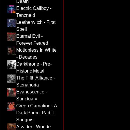
Death
Electric Callboy -
Tanzneid
Leatherwitch - First
Spell
Eternal Evil -
Forever Feared
Motionless In White
- Decades
Darkthrone - Pre-
Historic Metal
The Fifth Alliance -
Stenahoria
Evanescence -
Sanctuary
Green Carnation - A
Dark Poem, Part II:
Sanguis
Alvader - Woede