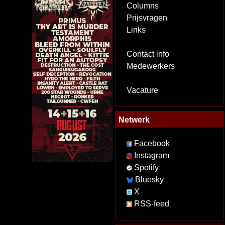
Columns
Prijsvragen
Links
Contact info
Medewerkers
Vacature
Netwerk
Facebook
Instagram
Spotify
Bluesky
X
RSS-feed