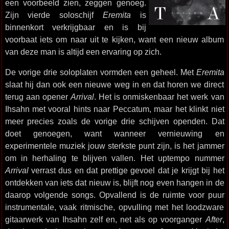
een voorbeeld zien, zeggen genoeg.
Zijn vierde soloschijf
Eremita
is
binnenkort verkrijgbaar en is bij
voorbaat iets om naar uit te kijken, want een nieuw album
van deze man is altijd een ervaring op zich.
De vorige drie soloplaten vormden een geheel. Met
Eremita
slaat hij dan ook een nieuwe weg in en dat horen we direct
terug aan opener
Arrival
. Het is onmiskenbaar het werk van
Ihsahn met vooral hints naar Peccatum, maar het klinkt niet
meer precies zoals de vorige drie schijven openden. Dat
doet genoegen, want wanneer vernieuwing en
experimentele muziek jouw sterkste punt zijn, is het jammer
om in herhaling te blijven vallen. Het uptempo nummer
Arrival
verrast dus en dat prettige gevoel dat je krijgt bij het
ontdekken van iets dat nieuw is, blijft nog even hangen in de
daarop volgende songs. Opvallend is de ruimte voor puur
instrumentale, vaak ritmische, opvulling met het loodzware
gitaarwerk van Ihsahn zelf en, net als op voorganger
After
,