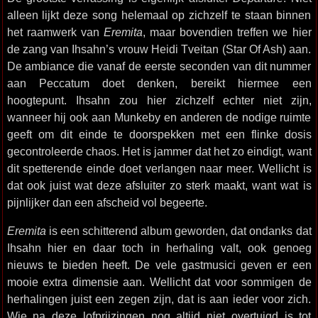
alleen lijkt deze song helemaal op zichzelf te staan binnen
het raamwerk van
Eremita
, maar bovendien treffen we hier
de zang van Ihsahn’s vrouw Heidi Tveitan (Star Of Ash) aan.
De ambiance die vanaf de eerste seconden van dit nummer
aan Peccatum doet denken, bereikt hiermee een
hoogtepunt. Ihsahn zou hier zichzelf echter niet zijn,
wanneer hij ook aan Munkeby en anderen de nodige ruimte
geeft om dit einde te doorspekken met een flinke dosis
gecontroleerde chaos. Het is jammer dat het zo eindigt, want
dit spetterende einde doet verlangen naar meer. Wellicht is
dat ook juist wat deze afsluiter zo sterk maakt, want wat is
pijnlijker dan een afscheid vol begeerte.
Eremita
is een schitterend album geworden, dat ondanks dat
Ihsahn hier en daar toch in herhaling valt, ook genoeg
nieuws te bieden heeft. De vele gastmusici geven er een
mooie extra dimensie aan. Wellicht dat voor sommigen de
herhalingen juist een zegen zijn, dat is aan ieder voor zich.
Wie na deze lofprijzingen nog altijd niet overtuigd is tot