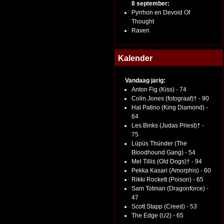
8 september:
Pyrrhon en Devoid Of
Thought
Raven
Kalender
Vandaag jarig:
Anton Fig (Kiss) - 74
Colin Jones (fotograaf)† - 90
Hal Patino (King Diamond) -
64
Les Binks (Judas Priest)† -
75
Lüpüs Thünder (The
Bloodhound Gang) - 54
Mel Tillis (Old Dogs)† - 94
Pekka Kasari (Amorphis) - 60
Rikki Rockett (Poison) - 65
Sam Totman (Dragonforce) -
47
Scott Stapp (Creed) - 53
The Edge (U2) - 65