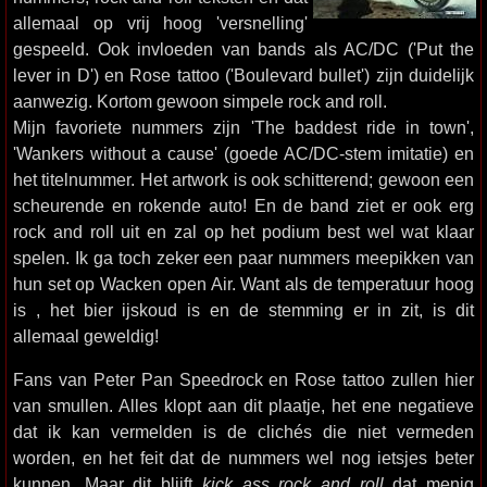
allemaal op vrij hoog 'versnelling'
gespeeld. Ook invloeden van bands als AC/DC ('Put the
lever in D') en Rose tattoo ('Boulevard bullet') zijn duidelijk
aanwezig. Kortom gewoon simpele rock and roll.
Mijn favoriete nummers zijn 'The baddest ride in town',
'Wankers without a cause' (goede AC/DC-stem imitatie) en
het titelnummer. Het artwork is ook schitterend; gewoon een
scheurende en rokende auto! En de band ziet er ook erg
rock and roll uit en zal op het podium best wel wat klaar
spelen. Ik ga toch zeker een paar nummers meepikken van
hun set op Wacken open Air. Want als de temperatuur hoog
is , het bier ijskoud is en de stemming er in zit, is dit
allemaal geweldig!
Fans van Peter Pan Speedrock en Rose tattoo zullen hier
van smullen. Alles klopt aan dit plaatje, het ene negatieve
dat ik kan vermelden is de clichés die niet vermeden
worden, en het feit dat de nummers wel nog ietsjes beter
kunnen. Maar dit blijft
kick ass rock and roll
dat menig