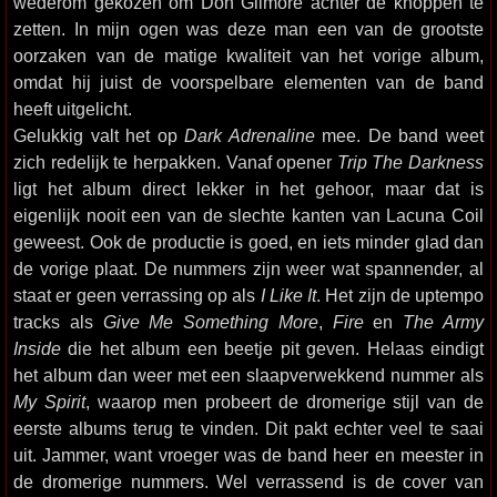
wederom gekozen om Don Gilmore achter de knoppen te
zetten. In mijn ogen was deze man een van de grootste
oorzaken van de matige kwaliteit van het vorige album,
omdat hij juist de voorspelbare elementen van de band
heeft uitgelicht.
Gelukkig valt het op
Dark Adrenaline
mee. De band weet
zich redelijk te herpakken. Vanaf opener
Trip The Darkness
ligt het album direct lekker in het gehoor, maar dat is
eigenlijk nooit een van de slechte kanten van Lacuna Coil
geweest. Ook de productie is goed, en iets minder glad dan
de vorige plaat. De nummers zijn weer wat spannender, al
staat er geen verrassing op als
I Like It
. Het zijn de uptempo
tracks als
Give Me Something More
,
Fire
en
The Army
Inside
die het album een beetje pit geven. Helaas eindigt
het album dan weer met een slaapverwekkend nummer als
My Spirit
, waarop men probeert de dromerige stijl van de
eerste albums terug te vinden. Dit pakt echter veel te saai
uit. Jammer, want vroeger was de band heer en meester in
de dromerige nummers. Wel verrassend is de cover van