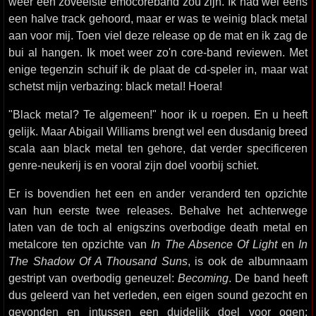
weer een zoveelste emocoreband zou zijn. Ik had wel eens
een halve track gehoord, maar er was te weinig black metal
aan voor mij. Toen viel deze release op de mat en ik zag de
bui al hangen. Ik moet weer zo'n core-band reviewen. Met
enige tegenzin schuif ik de plaat de cd-speler in, maar wat
schetst mijn verbazing: black metal! Hoera!
"Black metal? Te algemeen!" hoor ik u roepen. En u heeft
gelijk. Maar Abigail Williams brengt wel een dusdanig breed
scala aan black metal ten gehore, dat verder specificeren
genre-neukerij is en vooral zijn doel voorbij schiet.
Er is bovendien het een en ander veranderd ten opzichte
van hun eerste twee releases. Behalve het achterwege
laten van de toch al enigszins overbodige death metal en
metalcore ten opzichte van
In The Absence Of Light
en
In
The Shadow Of A Thousand Suns
, is ook de albumnaam
gestript van overbodig geneuzel:
Becoming
. De band heeft
dus geleerd van het verleden, een eigen sound gezocht en
gevonden en intussen een duidelijk doel voor ogen: