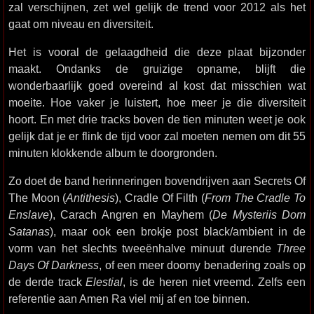
zal verschijnen, zet wel gelijk de trend voor 2012 als het
gaat om niveau en diversiteit.
Het is vooral de gelaagdheid die deze plaat bijzonder
maakt. Ondanks de gruizige opname, blijft die
wonderbaarlijk goed overeind al kost dat misschien wat
moeite. Hoe vaker je luistert, hoe meer je die diversiteit
hoort. En met drie tracks boven de tien minuten weet je ook
gelijk dat je er flink de tijd voor zal moeten nemen om dit 55
minuten klokkende album te doorgronden.
Zo doet de band herinneringen bovendrijven aan Secrets Of
The Moon (
Antithesis
), Cradle Of Filth (
From The Cradle To
Enslave
), Carach Angren en Mayhem (
De Mysteriis Dom
Satanas
), maar ook een brokje post black/ambient in de
vorm van het slechts tweeënhalve minuut durende
Three
Days Of Darkness
, of een meer doomy benadering zoals op
de derde track
Elestial
, is de heren niet vreemd. Zelfs een
referentie aan Amen Ra viel mij af en toe binnen.