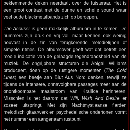
beklemmende deken neerdaalt over de luisteraar. Het is
een groot contrast met de dunne en schelle sound waar
veel oude blackmetalbands zich op beroepen.
The Accuser
is geen makkelijk album om in te komen. De
nummers zijn druk en vrij vol, maar kennen ook weinig
houvast in de zin van terugkerende melodielijnen of
simpele ritmes. De albumcover geeft wat dat betreft een
mooie indicatie van de gelaagde tegendraadsheid van de
muziek. De ongrijpbare structuren die Abigail Williams
produceert, doen op de rustigere momenten (
The Cold
Lines
) een beetje aan Blut Aus Nord denken, terwijl ze
tijdens de intensere, onnavolgbare passages meer aan de
onontkoombare maalstroom van Krallice herinneren.
Misschien is het daarom dat
Will, Wish And Desire
er
zozeer uitspringt. Met zijn Nachtmystiaanse flarden
melodisch gitaarwerk en psychedelische ondertonen vormt
het nummer een aangenaam rustpunt.