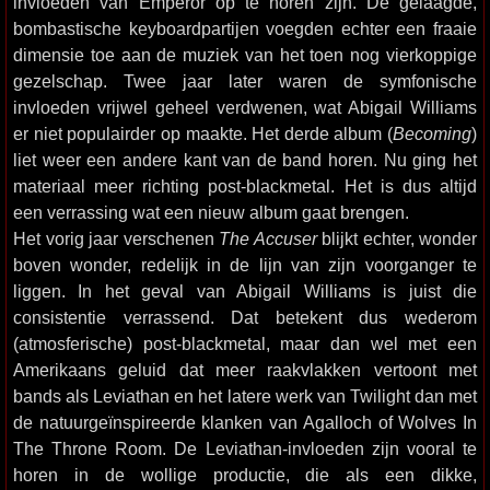
invloeden van Emperor op te horen zijn. De gelaagde,
bombastische keyboardpartijen voegden echter een fraaie
dimensie toe aan de muziek van het toen nog vierkoppige
gezelschap. Twee jaar later waren de symfonische
invloeden vrijwel geheel verdwenen, wat Abigail Williams
er niet populairder op maakte. Het derde album (
Becoming
)
liet weer een andere kant van de band horen. Nu ging het
materiaal meer richting post-blackmetal. Het is dus altijd
een verrassing wat een nieuw album gaat brengen.
Het vorig jaar verschenen
The Accuser
blijkt echter, wonder
boven wonder, redelijk in de lijn van zijn voorganger te
liggen. In het geval van Abigail Williams is juist die
consistentie verrassend. Dat betekent dus wederom
(atmosferische) post-blackmetal, maar dan wel met een
Amerikaans geluid dat meer raakvlakken vertoont met
bands als Leviathan en het latere werk van Twilight dan met
de natuurgeïnspireerde klanken van Agalloch of Wolves In
The Throne Room. De Leviathan-invloeden zijn vooral te
horen in de wollige productie, die als een dikke,