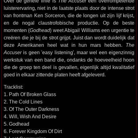
Over de gehele linie is
The Accuser
een overrompelende
luisterervaring, niet in de laatste plaats door de intense strot
van frontman Ken Sorceron, die de longen uit zijn lijf krijst,
en de nogal claustrofobische productie. Op de beste
momenten (
Godhead
) weet Abigail Williams een urgentie te
creëren die je bij de strot grijpt. Juist dan wordt duidelijk dat
deze Amerikanen heel wat in hun mars hebben.
The
Accuser
is geen 'easy listening', maar wel een eigenzinnig
werkstuk van een band die, ondanks de hoeveelheid hoon
die de groep ten deel is gevallen, eigenlijk altijd kwalitatief
goed in elkaar zittende platen heeft afgeleverd.
Tracklist:
1. Path Of Broken Glass
2. The Cold Lines
3. Of The Outer Darkness
4. Will, Wish And Desire
5. Godhead
6. Forever Kingdom Of Dirt