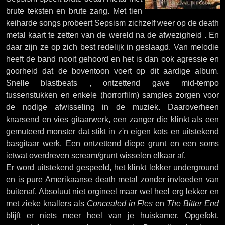
brute teksten en brute zang. Met tien
keiharde songs probeert Sepsism zichzelf weer op de death
metal kaart te zetten van de wereld na de afwezigheid . En
daar zijn ze op zich best redelijk in geslaagd. Van melodie
heeft de band nooit gehoord en het is dan ook agressie en
goorheid dat de boventoon voert op dit aardige album.
Snelle blastbeats , ontzettend gave mid-tempo
tussenstukken en enkele (horrorfilm) samples zorgen voor
de nodige afwisseling in de muziek. Daaroverheen
knarsend en vies gitaarwerk, een zanger die klinkt als een
gemuteerd monster dat stikt in z'n eigen kots en uitstekend
basgitaar werk. Een ontzettend diepe grunt en een soms
ietwat overdreven scream/grunt wisselen elkaar af.
Er word uitstekend gespeeld, het klinkt lekker underground
en is pure Amerikaanse death metal zonder invloeden van
buitenaf. Absoluut niet orgineel maar wel heel erg lekker en
met zieke knallers als
Concealed in Fles
en
The Bitter End
blijft er niets meer heel van je huiskamer. Opgefokt,