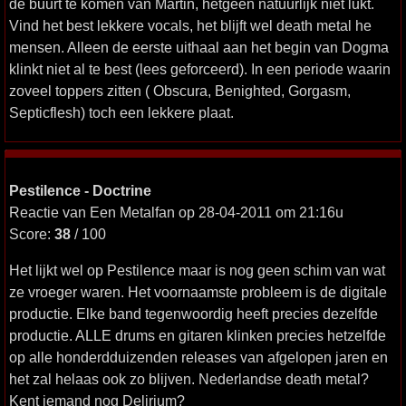
de buurt te komen van Martin, hetgeen natuurlijk niet lukt.
Vind het best lekkere vocals, het blijft wel death metal he
mensen. Alleen de eerste uithaal aan het begin van Dogma
klinkt niet al te best (lees geforceerd). In een periode waarin
zoveel toppers zitten ( Obscura, Benighted, Gorgasm,
Septicflesh) toch een lekkere plaat.
Pestilence - Doctrine
Reactie van Een Metalfan op 28-04-2011 om 21:16u
Score:
38
/ 100
Het lijkt wel op Pestilence maar is nog geen schim van wat
ze vroeger waren. Het voornaamste probleem is de digitale
productie. Elke band tegenwoordig heeft precies dezelfde
productie. ALLE drums en gitaren klinken precies hetzelfde
op alle honderdduizenden releases van afgelopen jaren en
het zal helaas ook zo blijven. Nederlandse death metal?
Kent iemand nog Delirium?