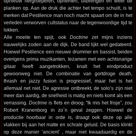
opnieuw hergroeperen, opnemen, uitbrengen en weer de
planken op. Aan de druk die achter het tempo schuilt, is te
merken dat Pestilence man noch macht spaart om de in het
verleden verworven cultstatus naar de tegenwoordige tijd te
lokken.
Alle moeite ten spijt, ook
Doctrine
zet mijns inziens
nauwelijks zoden aan de dijk. De band lijkt wel gedateerd.
Hoewel Pestilence een nieuwe drummer en bassist, beiden
overigens prima muzikanten, tezamen met een achtsnarige
gitaar heeft aangetrokken, knalt het eindproduct
gewoonweg niet. De combinatie van gortdroge death,
thrash en jazzy fusion is progressief, maar het is het
allemaal net niet. De agressie ontbreekt, de solo’s zijn niet
meer dan aardig, de snelheid is matig en niets komt als een
verrassing.
Doctrine
is flets en droog. “Ik mis het frisje”, zou
Robert Kranenborg in zo`n geval zeggen. Hoewel de
productie hoorbaar in orde is, draagt ook deze op alle
vlakken bij aan het matte en schrale geluid. De basis klinkt
op deze manier ‘ancient’ , maar niet kwaadaardig en de