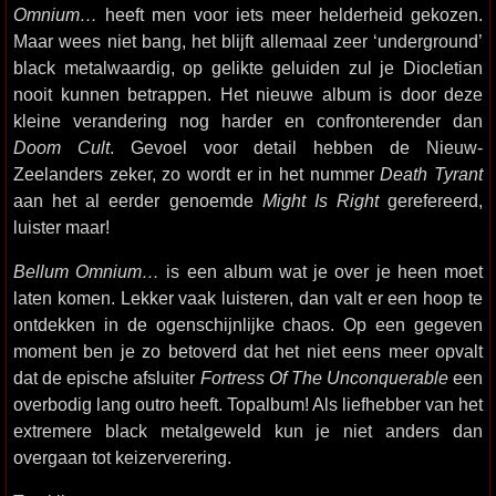
Omnium…
heeft men voor iets meer helderheid gekozen.
Maar wees niet bang, het blijft allemaal zeer ‘underground’
black metalwaardig, op gelikte geluiden zul je Diocletian
nooit kunnen betrappen. Het nieuwe album is door deze
kleine verandering nog harder en confronterender dan
Doom Cult
. Gevoel voor detail hebben de Nieuw-
Zeelanders zeker, zo wordt er in het nummer
Death Tyrant
aan het al eerder genoemde
Might Is Right
gerefereerd,
luister maar!
Bellum Omnium…
is een album wat je over je heen moet
laten komen. Lekker vaak luisteren, dan valt er een hoop te
ontdekken in de ogenschijnlijke chaos. Op een gegeven
moment ben je zo betoverd dat het niet eens meer opvalt
dat de epische afsluiter
Fortress Of The Unconquerable
een
overbodig lang outro heeft. Topalbum! Als liefhebber van het
extremere black metalgeweld kun je niet anders dan
overgaan tot keizerverering.