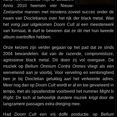
Anno 2010 heersen vier Nieuw-
Zeelandse mannen met minstens zoveel succes onder de
naam van Diocletianus over het rijk der black metal. Was
het vorig jaar uitgekomen
Doom Cult
al een meesterwerk
van formaat, ik durf te beweren dat ze dit met hun tweede
album overtroffen hebben.
Onze keizers zijn verder gegaan op het pad dat ze sinds
2004 bewandelen: dat van de razende, compromisloze,
agressieve black metal. Dit doen zij vol overgave. De
muziek op
Bellum Omnium Contra Omnes
vliegt als een
wervelwind aan je voorbij. Voor verveling en eentonigheid
ben je bij Diocletian gelukkig aan het verkeerde adres.
Meer nog dan op
Doom Cult
wordt er af en toe gevarieerd in
tempo, met als opvallendste voorbeeld het nummer
Might Is
Right
. De toch al behoorlijk duistere muziek krijgt door de
langzamere passages extra dreiging mee.
Had
Doom Cult
een vrij doffe productie, op
Bellum