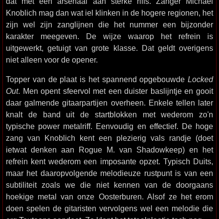
dat met een arsenaal aan sterke riffs. Zanger Michael
Knoblich mag dan wat iel klinken in de hogere regionen, het
zijn wel zijn zanglijnen die het nummer een bijzonder
karakter meegeven. De wijze waarop het refrein is
uitgewerkt, getuigt van grote klasse. Dat geldt overigens
niet alleen voor de opener.
Topper van de plaat is het spannend opgebouwde
Locked
Out
. Men opent sfeervol met een duister baslijntje en gooit
daar galmende gitaarpartijen overheen. Enkele tellen later
knalt de band uit de startblokken met wederom zo'n
typische power metalriff. Eenvoudig en effectief. De hoge
zang van Knoblich kent een plezierig vals randje (doet
ietwat denken aan Rogue M. van Shadowkeep) en het
refrein kent wederom een imposante opzet. Typisch Duits,
maar het daaropvolgende melodieuze rustpunt is van een
subtiliteit zoals we die niet kennen van de doorgaans
hoekige metal van onze Oosterburen. Alsof ze het erom
doen spelen de gitaristen vervolgens wel een melodie die