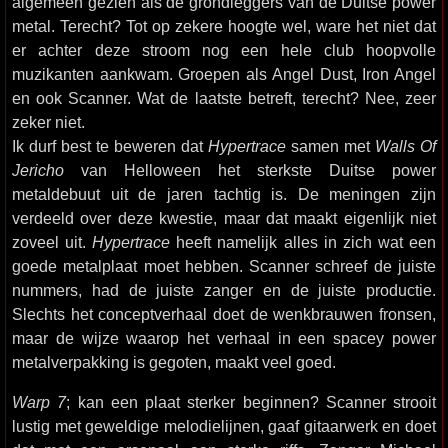
algemeen gezien als de grondleggers van de Duitse power
metal. Terecht? Tot op zekere hoogte wel, ware het niet dat
er achter deze stroom nog een hele club hoopvolle
muzikanten aankwam. Groepen als Angel Dust, Iron Angel
en ook Scanner. Wat de laatste betreft, terecht? Nee, zeer
zeker niet.
Ik durf best te beweren dat
Hypertrace
samen met
Walls Of
Jericho
van Helloween het sterkste Duitse power
metaldebuut uit de jaren tachtig is. De meningen zijn
verdeeld over deze kwestie, maar dat maakt eigenlijk niet
zoveel uit.
Hypertrace
heeft namelijk alles in zich wat een
goede metalplaat moet hebben. Scanner schreef de juiste
nummers, had de juiste zanger en de juiste productie.
Slechts het conceptverhaal doet de wenkbrauwen fronsen,
maar de wijze waarop het verhaal in een spacey power
metalverpakking is gegoten, maakt veel goed.
Warp 7
; kan een plaat sterker beginnen? Scanner strooit
lustig met geweldige melodielijnen, gaaf gitaarwerk en doet