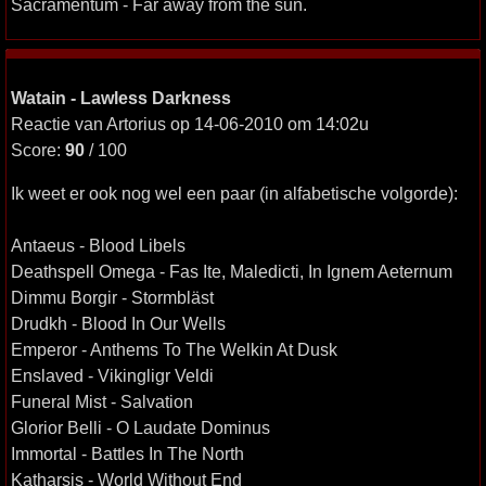
Sacramentum - Far away from the sun.
Watain - Lawless Darkness
Reactie van Artorius op 14-06-2010 om 14:02u
Score:
90
/ 100
Ik weet er ook nog wel een paar (in alfabetische volgorde):
Antaeus - Blood Libels
Deathspell Omega - Fas Ite, Maledicti, In Ignem Aeternum
Dimmu Borgir - Stormbläst
Drudkh - Blood In Our Wells
Emperor - Anthems To The Welkin At Dusk
Enslaved - Vikingligr Veldi
Funeral Mist - Salvation
Glorior Belli - O Laudate Dominus
Immortal - Battles In The North
Katharsis - World Without End