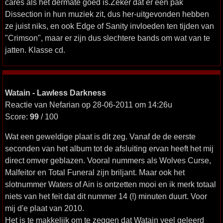
cares als het dermate goed is.Zeker dat er een pak
Dissection in hun muziek zit, dus her-uitgevonden hebben
ze juist niks, en ook Edge of Sanity invloeden ten tijden van
"Crimson", maar er zijn dus slechtere bands om wat van te
jatten. Klasse cd.
Watain - Lawless Darkness
Reactie van Nefarian op 28-06-2011 om 14:26u
Score:
99
/ 100
Wat een geweldige plaat is dit zeg. Vanaf de de eerste
seconden van het album tot de afsluiting ervan heeft het mij
direct omver geblazen. Vooral nummers als Wolves Curse,
Malfeitor en Total Funeral zijn briljant. Maar ook het
slotnummer Waters of Ain is ontzetten mooi en ik merk totaal
niets van het feit dat dit nummer 14 (!) minuten duurt. Voor
mij d'e plaat van 2010.
Het is te makkelijk om te zeggen dat Watain veel geleerd