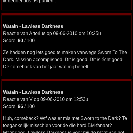
Ik bedoel dus 95 punten..
Watain - Lawless Darkness
Reactie van Artorius op 09-06-2010 om 10:25u
Score:
90
/ 100
Ze hadden nog iets goed te maken vanwege Sworn To The
Dark. Mission accomplished! Dit is goed. Dit is écht goed!
De comeback van het jaar wat mij betreft.
Watain - Lawless Darkness
Reactie van V op 09-06-2010 om 12:53u
Score:
96
/ 100
Huh, comeback? Wtf was er mis met Sworn to the Dark? Te
toegankelijk misschien voor de die hard BM-fanaat?
Maar goed, Lawless Darkness is voor mij de plaat van het