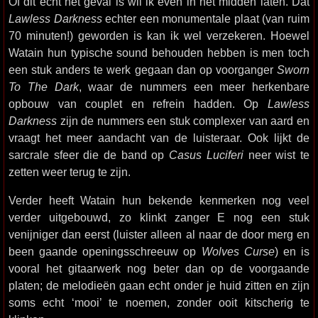
Of dit echt het geval is wil ik even in het midden laten. Dat
Lawless Darkness
echter een monumentale plaat (van ruim
70 minuten!) geworden is kan ik wel verzekeren. Hoewel
Watain hun typische sound behouden hebben is men toch
een stuk anders te werk gegaan dan op voorganger
Sworn
To The Dark
, waar de nummers een meer herkenbare
opbouw van couplet en refrein hadden. Op
Lawless
Darkness
zijn de nummers een stuk complexer van aard en
vraagt het meer aandacht van de luisteraar. Ook lijkt de
sarcrale sfeer die de band op
Casus Luciferi
neer wist te
zetten weer terug te zijn.
Verder heeft Watain hun bekende kenmerken nog veel
verder uitgebouwd, zo klinkt zanger E nog een stuk
venijniger dan eerst (luister alleen al naar de door merg en
been gaande openingsschreeuw op
Wolves Curse
) en is
vooral het gitaarwerk nog beter dan op de voorgaande
platen; de melodieën gaan echt onder je huid zitten en zijn
soms echt ‘mooi’ te noemen, zonder ooit kitscherig te