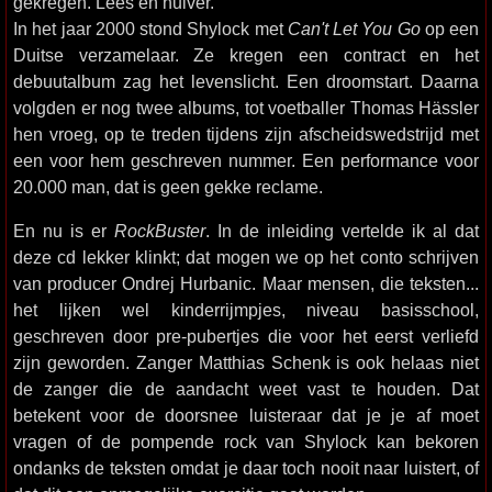
gekregen. Lees en huiver.
In het jaar 2000 stond Shylock met
Can't Let You Go
op een
Duitse verzamelaar. Ze kregen een contract en het
debuutalbum zag het levenslicht. Een droomstart. Daarna
volgden er nog twee albums, tot voetballer Thomas Hässler
hen vroeg, op te treden tijdens zijn afscheidswedstrijd met
een voor hem geschreven nummer. Een performance voor
20.000 man, dat is geen gekke reclame.
En nu is er
RockBuster
. In de inleiding vertelde ik al dat
deze cd lekker klinkt; dat mogen we op het conto schrijven
van producer Ondrej Hurbanic. Maar mensen, die teksten...
het lijken wel kinderrijmpjes, niveau basisschool,
geschreven door pre-pubertjes die voor het eerst verliefd
zijn geworden. Zanger Matthias Schenk is ook helaas niet
de zanger die de aandacht weet vast te houden. Dat
betekent voor de doorsnee luisteraar dat je je af moet
vragen of de pompende rock van Shylock kan bekoren
ondanks de teksten omdat je daar toch nooit naar luistert, of