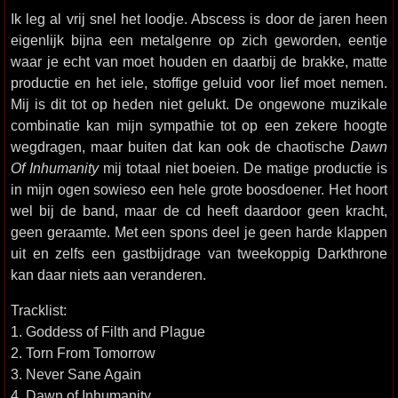
Ik leg al vrij snel het loodje. Abscess is door de jaren heen
eigenlijk bijna een metalgenre op zich geworden, eentje
waar je echt van moet houden en daarbij de brakke, matte
productie en het iele, stoffige geluid voor lief moet nemen.
Mij is dit tot op heden niet gelukt. De ongewone muzikale
combinatie kan mijn sympathie tot op een zekere hoogte
wegdragen, maar buiten dat kan ook de chaotische
Dawn
Of Inhumanity
mij totaal niet boeien. De matige productie is
in mijn ogen sowieso een hele grote boosdoener. Het hoort
wel bij de band, maar de cd heeft daardoor geen kracht,
geen geraamte. Met een spons deel je geen harde klappen
uit en zelfs een gastbijdrage van tweekoppig Darkthrone
kan daar niets aan veranderen.
Tracklist:
1. Goddess of Filth and Plague
2. Torn From Tomorrow
3. Never Sane Again
4. Dawn of Inhumanity