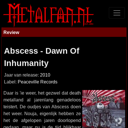
Review
Abscess - Dawn Of
Inhumanity
Jaar van release:
2010
Label:
Peaceville Records
Daar is 'ie weer, het gezwel dat death
metalland al jarenlang genadeloos
teistert. De oudjes van Abscess doen
het weer. Nouja, eigenlijk hebben ze
het de afgelopen jaren doorlopend
gedaan, maar nu is de tijd blijkbaar