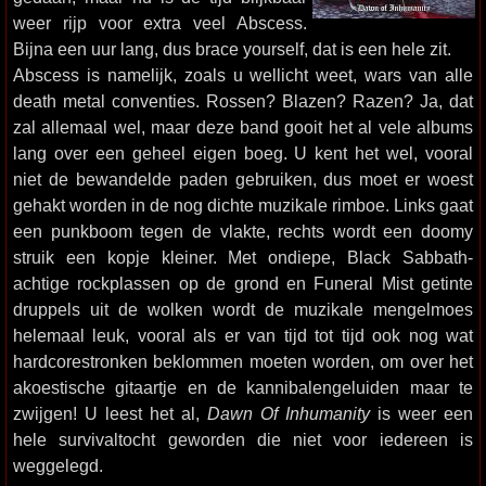
weer rijp voor extra veel Abscess.
Bijna een uur lang, dus brace yourself, dat is een hele zit.
Abscess is namelijk, zoals u wellicht weet, wars van alle
death metal conventies. Rossen? Blazen? Razen? Ja, dat
zal allemaal wel, maar deze band gooit het al vele albums
lang over een geheel eigen boeg. U kent het wel, vooral
niet de bewandelde paden gebruiken, dus moet er woest
gehakt worden in de nog dichte muzikale rimboe. Links gaat
een punkboom tegen de vlakte, rechts wordt een doomy
struik een kopje kleiner. Met ondiepe, Black Sabbath-
achtige rockplassen op de grond en Funeral Mist getinte
druppels uit de wolken wordt de muzikale mengelmoes
helemaal leuk, vooral als er van tijd tot tijd ook nog wat
hardcorestronken beklommen moeten worden, om over het
akoestische gitaartje en de kannibalengeluiden maar te
zwijgen! U leest het al,
Dawn Of Inhumanity
is weer een
hele survivaltocht geworden die niet voor iedereen is
weggelegd.