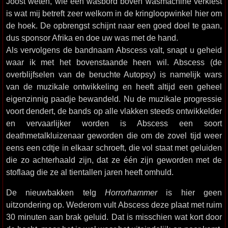
Joost weten, wie een wasbord boven wasmachine verkiest
is wat mij betreft zeer welkom in de kringloopwinkel hier om
de hoek. De opbrengst schijnt naar een goed doel te gaan,
dus sponsor Afrika en doe uw was met de hand.
Als vervolgens de bandnaam Abscess valt, snapt u geheid
waar ik met het bovenstaande heen wil. Abscess (de
overblijfselen van de beruchte Autopsy) is namelijk wars
van de muzikale ontwikkeling en heeft altijd een geheel
eigenzinnig paadje bewandeld. Nu de muzikale progressie
voort dendert, de bands op alle vlakken steeds ontwikkelder
en vervaarlijker worden is Abscess een soort
deathmetalkluizenaar geworden die om de zovel tijd weer
eens een cdtje in elkaar schroeft, die vol staat met geluiden
die zo achterhaald zijn, dat ze één zijn geworden met de
stoflaag die ze al tientallen jaren heeft omhuld.
De nieuwbakken telg
Horrorhammer
is hier geen
uitzondering op. Wederom vult Abscess deze plaat met ruim
30 minuten aan brak geluid. Dat is misschien wat kort door