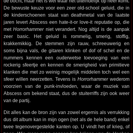
de bocht, maar het is wel waar het uiteindelijk op neer komt.
De bewuste keuze voor een zeer old-school geluid, die in
de kinderschoenen staat van deathmetal van de laatste
jaren levert Abscess een hate-it-or love-it reputatie op, die
met
Horrorhammer
niet verandert. Nog altijd is de aanpak
zeer basic. Het geluid is rommelig, smerig, stoffig,
krakkemikkig. De stemmen zijn rauw, schreeuwerig en
soms bijna vals, de gitaren klinken of dof of schel en de
nummers kennen een ouderwetse toevoeging van een
rockerig sfeertje en kennen de smerigheid van primitieve
klanken die met zo weinig mogelijk middelen toch wel een
sfeer willen neerzetten. Tevens is
Horrorhammer
wederom
voorzien van de punk-invloeden, waar de muziek van
Abscess om bekend staat, dus de stuiterriffs zijn ook weer
van de partij.
Dit alles kan de bron zijn van zowel ergernis als verrukking
dus dit album kan in mijn ogen (net als de hele band) enkel
twee tegenovergestelde kanten op. U vindt het of krieg, of