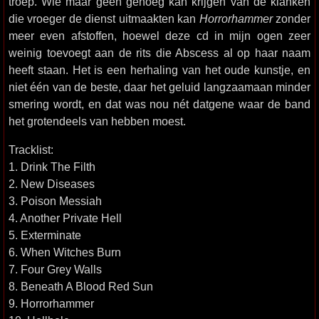
troep. Wie maar geen genoeg kan krijgen van de klanken
die vroeger de dienst uitmaakten kan
Horrorhammer
zonder
meer even afstoffen, hoewel deze cd in mijn ogen zeer
weinig toevoegt aan de rits die Abscess al op haar naam
heeft staan. Het is een herhaling van het oude kunstje, en
niet één van de beste, daar het geluid langzaamaan minder
smering wordt, en dat was nou nét datgene waar de band
het grotendeels van hebben moest.
Tracklist:
1. Drink The Filth
2. New Diseases
3. Poison Messiah
4. Another Private Hell
5. Exterminate
6. When Witches Burn
7. Four Grey Walls
8. Beneath A Blood Red Sun
9. Horrorhammer