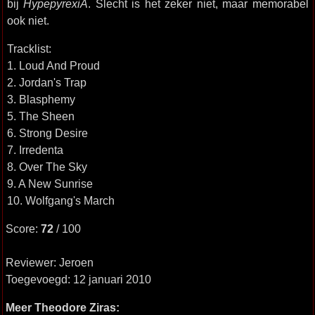
bij
HypepyrexiA
. Slecht is het zeker niet, maar memorabel
ook niet.
Tracklist:
1. Loud And Proud
2. Jordan's Trap
3. Blasphemy
5. The Sheen
6. Strong Desire
7. Irredenta
8. Over The Sky
9. A New Sunrise
10. Wolfgang's March
Score:
72
/ 100
Reviewer: Jeroen
Toegevoegd: 12 januari 2010
Meer Theodore Ziras: