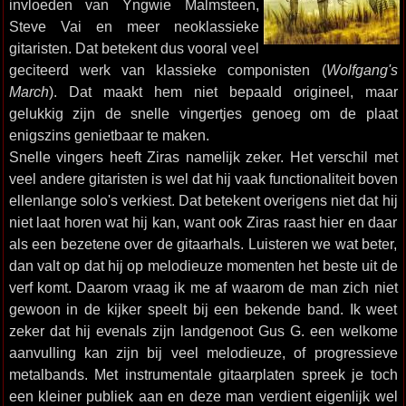
invloeden van Yngwie Malmsteen,
Steve Vai en meer neoklassieke
gitaristen. Dat betekent dus vooral veel
geciteerd werk van klassieke componisten (
Wolfgang's
March
). Dat maakt hem niet bepaald origineel, maar
gelukkig zijn de snelle vingertjes genoeg om de plaat
enigszins genietbaar te maken.
Snelle vingers heeft Ziras namelijk zeker. Het verschil met
veel andere gitaristen is wel dat hij vaak functionaliteit boven
ellenlange solo's verkiest. Dat betekent overigens niet dat hij
niet laat horen wat hij kan, want ook Ziras raast hier en daar
als een bezetene over de gitaarhals. Luisteren we wat beter,
dan valt op dat hij op melodieuze momenten het beste uit de
verf komt. Daarom vraag ik me af waarom de man zich niet
gewoon in de kijker speelt bij een bekende band. Ik weet
zeker dat hij evenals zijn landgenoot Gus G. een welkome
aanvulling kan zijn bij veel melodieuze, of progressieve
metalbands. Met instrumentale gitaarplaten spreek je toch
een kleiner publiek aan en deze man verdient eigenlijk wel