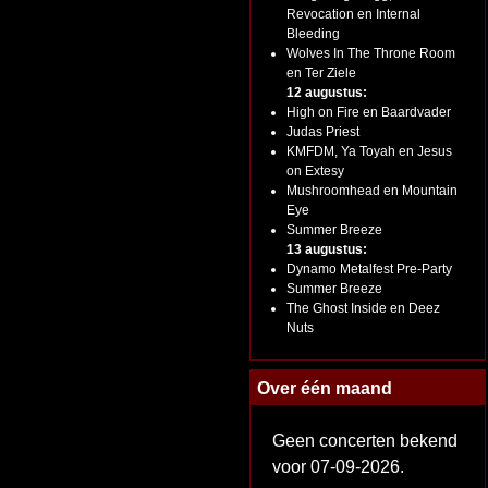
Revocation en Internal
Bleeding
Wolves In The Throne Room
en Ter Ziele
12 augustus:
High on Fire en Baardvader
Judas Priest
KMFDM, Ya Toyah en Jesus
on Extesy
Mushroomhead en Mountain
Eye
Summer Breeze
13 augustus:
Dynamo Metalfest Pre-Party
Summer Breeze
The Ghost Inside en Deez
Nuts
Over één maand
Geen concerten bekend
voor 07-09-2026.