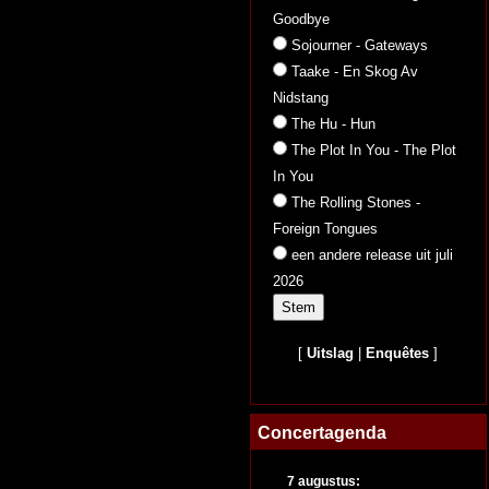
Goodbye
Sojourner - Gateways
Taake - En Skog Av
Nidstang
The Hu - Hun
The Plot In You - The Plot
In You
The Rolling Stones -
Foreign Tongues
een andere release uit juli
2026
[
Uitslag
|
Enquêtes
]
Concertagenda
7 augustus: