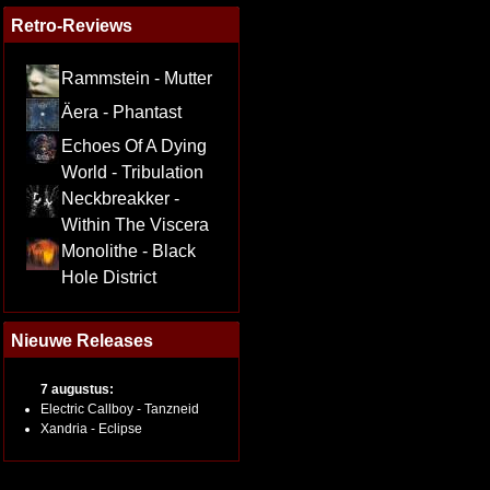
Retro-Reviews
Rammstein - Mutter
Äera - Phantast
Echoes Of A Dying
World - Tribulation
Neckbreakker -
Within The Viscera
Monolithe - Black
Hole District
Nieuwe Releases
7 augustus:
Electric Callboy - Tanzneid
Xandria - Eclipse