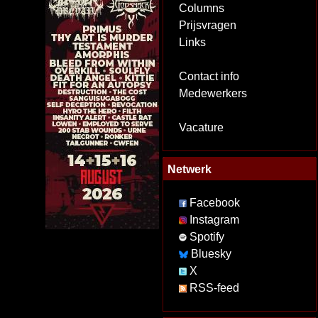
Columns
Prijsvragen
Links
Contact info
Medewerkers
Vacature
Netwerk
Facebook
Instagram
Spotify
Bluesky
X
RSS-feed