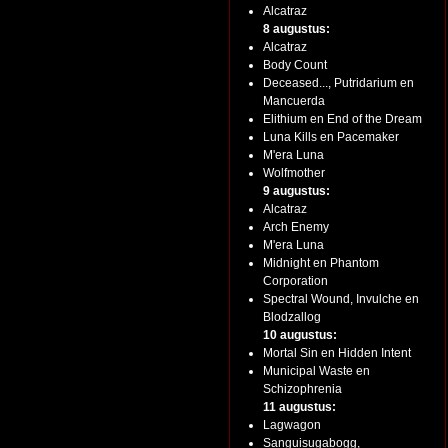
Alcatraz
8 augustus:
Alcatraz
Body Count
Deceased..., Putridarium en
Mancuerda
Elithium en End of the Dream
Luna Kills en Pacemaker
M'era Luna
Wolfmother
9 augustus:
Alcatraz
Arch Enemy
M'era Luna
Midnight en Phantom
Corporation
Spectral Wound, Invulche en
Blodzallog
10 augustus:
Mortal Sin en Hidden Intent
Municipal Waste en
Schizophrenia
11 augustus:
Lagwagon
Sanguisugabogg,