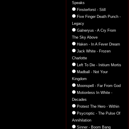
Speaks
Finsterforst - Still
Five Finger Death Punch -
Legacy
Galneryus - A Cry From
The Sky Above
Haken - In A Fever Dream
Jack White - Frozen
Charlotte
Left To Die - Initium Mortis
Madball - Not Your
Kingdom
Moonspell - Far From God
Motionless In White -
Decades
Protest The Hero - Within
Psycroptic - The Pulse Of
Annihilation
Sinner - Boom Bang