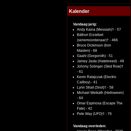
Kalender
Vandaag jarig:
Andy Kaina (Messiah)† - 57
Báthori Erzsébet
(seriemoordenaar)† - 466
Bruce Dickinson (Iron
Maiden) - 68
Gaahl (Gorgoroth) - 51
Jamey Jasta (Hatebreed) - 49
Johnny Solinger (Skid Row)†
- 61
Kevin Ratajczak (Electric
Callboy) - 41
Lynn Strait (Snot)† - 58
Michael Weikath (Helloween)
- 64
Omar Espinosa (Escape The
Fate) - 42
Pete Way (UFO)† - 76
Vandaag overleden: