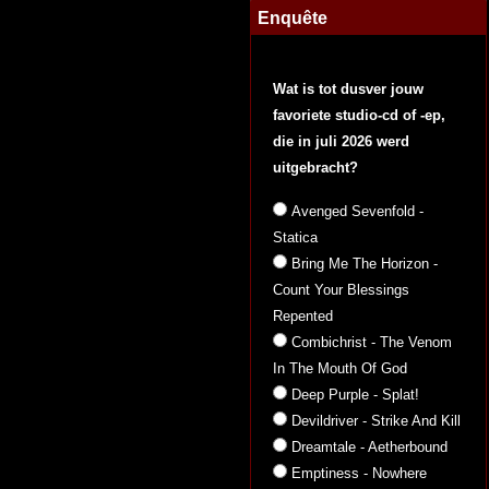
Enquête
Wat is tot dusver jouw
favoriete studio-cd of -ep,
die in juli 2026 werd
uitgebracht?
Avenged Sevenfold -
Statica
Bring Me The Horizon -
Count Your Blessings
Repented
Combichrist - The Venom
In The Mouth Of God
Deep Purple - Splat!
Devildriver - Strike And Kill
Dreamtale - Aetherbound
Emptiness - Nowhere