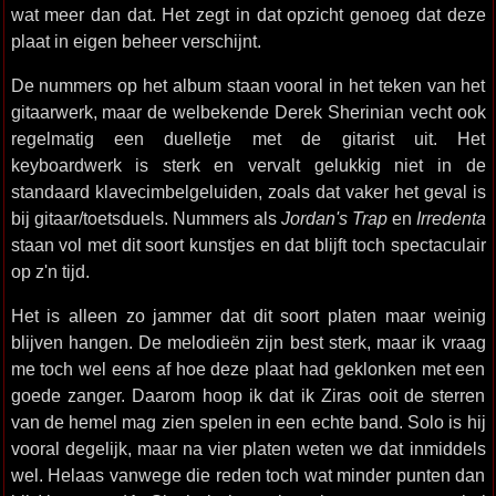
wat meer dan dat. Het zegt in dat opzicht genoeg dat deze
plaat in eigen beheer verschijnt.
De nummers op het album staan vooral in het teken van het
gitaarwerk, maar de welbekende Derek Sherinian vecht ook
regelmatig een duelletje met de gitarist uit. Het
keyboardwerk is sterk en vervalt gelukkig niet in de
standaard klavecimbelgeluiden, zoals dat vaker het geval is
bij gitaar/toetsduels. Nummers als
Jordan's Trap
en
Irredenta
staan vol met dit soort kunstjes en dat blijft toch spectaculair
op z'n tijd.
Het is alleen zo jammer dat dit soort platen maar weinig
blijven hangen. De melodieën zijn best sterk, maar ik vraag
me toch wel eens af hoe deze plaat had geklonken met een
goede zanger. Daarom hoop ik dat ik Ziras ooit de sterren
van de hemel mag zien spelen in een echte band. Solo is hij
vooral degelijk, maar na vier platen weten we dat inmiddels
wel. Helaas vanwege die reden toch wat minder punten dan