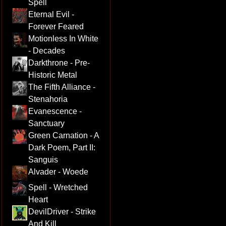
Spell
Eternal Evil -
Forever Feared
Motionless In White
- Decades
Darkthrone - Pre-
Historic Metal
The Fifth Alliance -
Stenahoria
Evanescence -
Sanctuary
Green Carnation - A
Dark Poem, Part II:
Sanguis
Alvader - Woede
Spell - Wretched
Heart
DevilDriver - Strike
And Kill