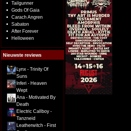
Tailgunner
Gods Of Gaia
Carach Angren
Sabaton
After Forever
Helloween
Nieuwste reviews
Lynx - Trinity Of
Suns
Inferi - Heaven
Wept
Ana - Motivated By
Death
Electric Callboy -
Tanzneid
Leatherwitch - First