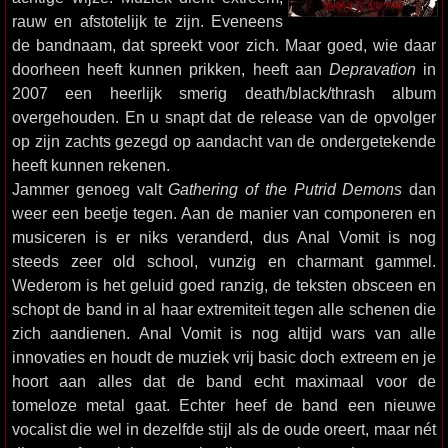
rauw en afstotelijk te zijn. Eveneens
de bandnaam, dat spreekt voor zich. Maar goed, wie daar
doorheen heeft kunnen prikken, heeft aan
Depravation
in
2007 een heerlijk smerig death/black/thrash album
overgehouden. En u snapt dat de release van de opvolger
op zijn zachts gezegd op aandacht van de ondergetekende
heeft kunnen rekenen.
Jammer genoeg valt
Gathering of the Putrid Demons
dan
weer een beetje tegen. Aan de manier van componeren en
musiceren is er niks veranderd, dus Anal Vomit is nog
steeds zeer old school, vunzig en charmant gammel.
Wederom is het geluid goed ranzig, de teksten obsceen en
schopt de band in al haar extremiteit tegen alle schenen die
zich aandienen. Anal Vomit is nog altijd wars van alle
innovaties en houdt de muziek vrij basic doch extreem en je
hoort aan alles dat de band echt maximaal voor de
tomeloze metal gaat. Echter heef de band een nieuwe
vocalist die wel in dezelfde stijl als de oude oreert, maar nét