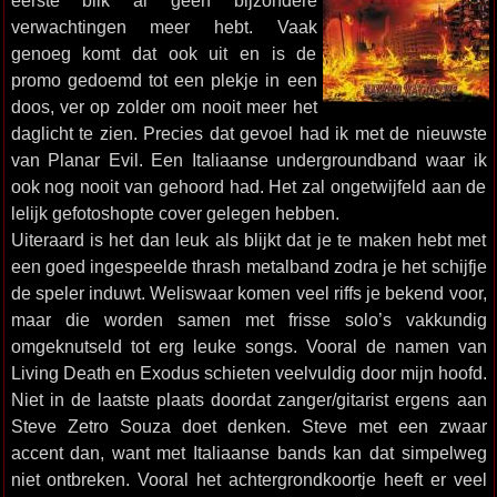
eerste blik al geen bijzondere
verwachtingen meer hebt. Vaak
genoeg komt dat ook uit en is de
promo gedoemd tot een plekje in een
doos, ver op zolder om nooit meer het
daglicht te zien. Precies dat gevoel had ik met de nieuwste
van Planar Evil. Een Italiaanse undergroundband waar ik
ook nog nooit van gehoord had. Het zal ongetwijfeld aan de
lelijk gefotoshopte cover gelegen hebben.
Uiteraard is het dan leuk als blijkt dat je te maken hebt met
een goed ingespeelde thrash metalband zodra je het schijfje
de speler induwt. Weliswaar komen veel riffs je bekend voor,
maar die worden samen met frisse solo’s vakkundig
omgeknutseld tot erg leuke songs. Vooral de namen van
Living Death en Exodus schieten veelvuldig door mijn hoofd.
Niet in de laatste plaats doordat zanger/gitarist ergens aan
Steve Zetro Souza doet denken. Steve met een zwaar
accent dan, want met Italiaanse bands kan dat simpelweg
niet ontbreken. Vooral het achtergrondkoortje heeft er veel