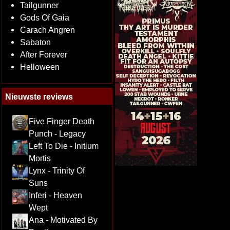
Tailgunner
Gods Of Gaia
Carach Angren
Sabaton
After Forever
Helloween
Nieuwste reviews
Five Finger Death
Punch - Legacy
Left To Die - Initium
Mortis
Lynx - Trinity Of
Suns
Inferi - Heaven
Wept
Ana - Motivated By