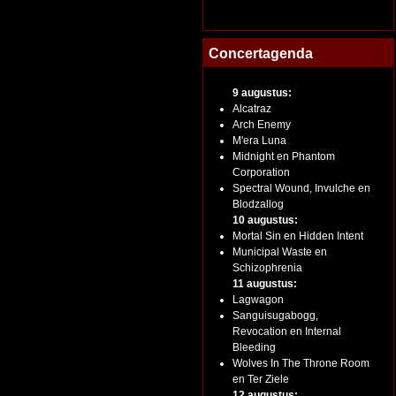
Concertagenda
9 augustus:
Alcatraz
Arch Enemy
M'era Luna
Midnight en Phantom
Corporation
Spectral Wound, Invulche en
Blodzallog
10 augustus:
Mortal Sin en Hidden Intent
Municipal Waste en
Schizophrenia
11 augustus:
Lagwagon
Sanguisugabogg,
Revocation en Internal
Bleeding
Wolves In The Throne Room
en Ter Ziele
12 augustus: