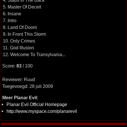
4. Stabs In The Back
5. Master Of Deceit
6. Insane
7. Intro
8. Land Of Doom
9. In Front This Storm
10. Only Crimes
11. God Illusion
12. Welcome To Transylvania...
Score:
83
/ 100
Reviewer: Ruud
Toegevoegd: 28 juli 2009
Meer Planar Evil:
Planar Evil Official Homepage
http://www.myspace.com/planarevil