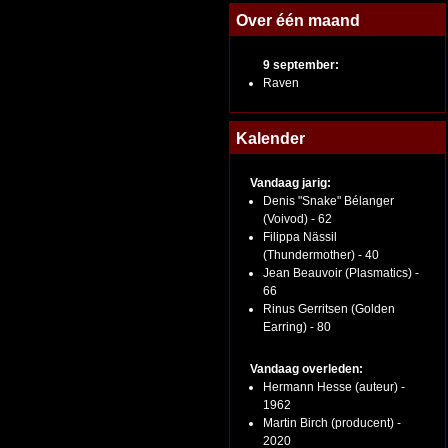
Over één maand
9 september:
Raven
Kalender
Vandaag jarig:
Denis "Snake" Bélanger
(Voivod) - 62
Filippa Nässil
(Thundermother) - 40
Jean Beauvoir (Plasmatics) -
66
Rinus Gerritsen (Golden
Earring) - 80
Vandaag overleden:
Hermann Hesse (auteur) -
1962
Martin Birch (producent) -
2020