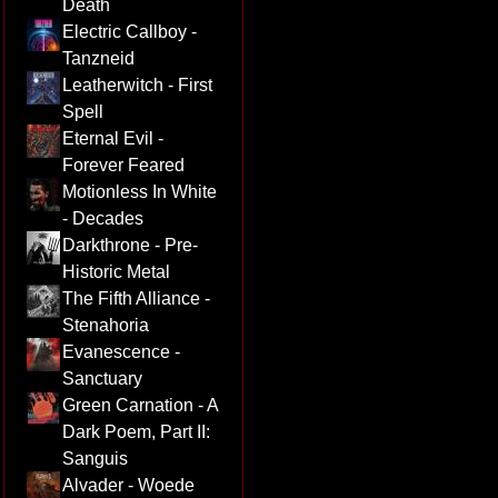
Death
Electric Callboy -
Tanzneid
Leatherwitch - First
Spell
Eternal Evil -
Forever Feared
Motionless In White
- Decades
Darkthrone - Pre-
Historic Metal
The Fifth Alliance -
Stenahoria
Evanescence -
Sanctuary
Green Carnation - A
Dark Poem, Part II:
Sanguis
Alvader - Woede