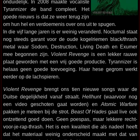
onduidelijk. In 2008 maakte vocaliste
Tyrannizer de band compleet. Het
goede nieuws is dat ze weer terug zijn
om hun hel en verdoemenis over ons uit te spugen.
In die vijf lange jaren is er weinig veranderd. Nocturnal staat
nog steeds garant voor de oude kogelriemen black/thrash
metal waar Sodom, Destruction, Living Death en Exumer
mee begonnen zijn.
Violent Revenge
is een lekker rauwe
plaat geworden met een vrij goede productie. Tyrannizer is
helaas geen goede toevoeging. Haar hese gegrom werkt
eerder op de lachspieren.
Violent Revenge
brengt ons tien nieuwe songs waar de
Duitse degelijkheid vanaf straalt.
Hellhunt
(waarvoor nog
een video geschoten gaat worden) en
Atomic Warfare
pakken je meteen bij de strot.
Beast Of Hades
gaat live ook
ontzettend goed doen. Geen poespas, maar lekkere recht-
voor-je-rap-thrash. Het is een kwaliteit die als nadeel heeft
dat het materiaal weinig onderscheid maakt met dat van