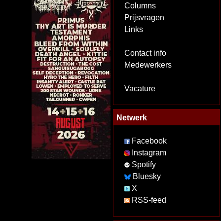
Columns
Prijsvragen
Links
Contact info
Medewerkers
Vacature
Netwerk
Facebook
Instagram
Spotify
Bluesky
X
RSS-feed