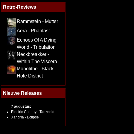
Retro-Reviews
Rammstein - Mutter
Äera - Phantast
Echoes Of A Dying
World - Tribulation
Neckbreakker -
Within The Viscera
Monolithe - Black
Hole District
Nieuwe Releases
7 augustus:
Electric Callboy - Tanzneid
Xandria - Eclipse