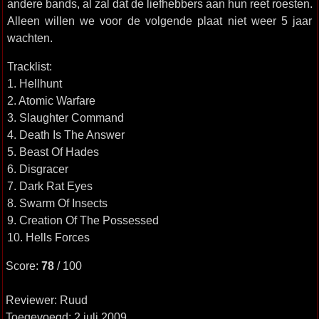
andere bands, al zal dat de liefhebbers aan hun reet roesten.
Alleen willen we voor de volgende plaat niet weer 5 jaar
wachten.
Tracklist:
1. Hellhunt
2. Atomic Warfare
3. Slaughter Command
4. Death Is The Answer
5. Beast Of Hades
6. Disgracer
7. Dark Rat Eyes
8. Swarm Of Insects
9. Creation Of The Possessed
10. Hells Forces
Score:
78
/ 100
Reviewer: Ruud
Toegevoegd: 2 juli 2009