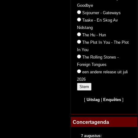
Goodbye
Sojourner - Gateways
Taake - En Skog Av
Nidstang
The Hu - Hun
The Plot In You - The Plot
In You
The Rolling Stones -
Foreign Tongues
een andere release uit juli
2026
[
Uitslag
|
Enquêtes
]
Concertagenda
7 augustus: