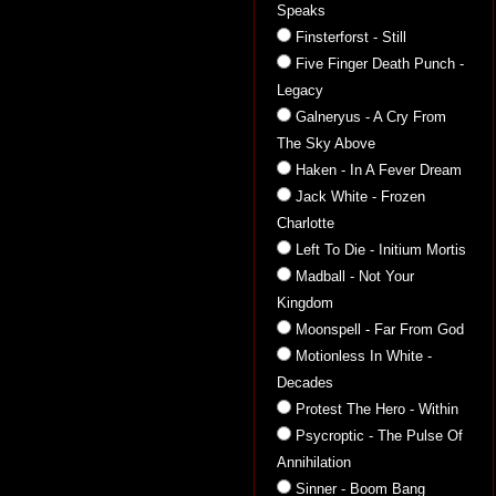
Speaks
Finsterforst - Still
Five Finger Death Punch -
Legacy
Galneryus - A Cry From
The Sky Above
Haken - In A Fever Dream
Jack White - Frozen
Charlotte
Left To Die - Initium Mortis
Madball - Not Your
Kingdom
Moonspell - Far From God
Motionless In White -
Decades
Protest The Hero - Within
Psycroptic - The Pulse Of
Annihilation
Sinner - Boom Bang