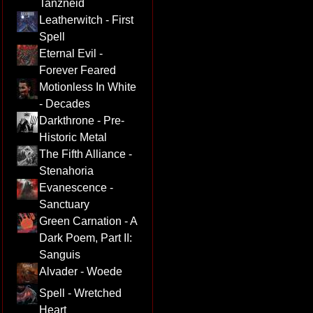
Tanzneid
Leatherwitch - First
Spell
Eternal Evil -
Forever Feared
Motionless In White
- Decades
Darkthrone - Pre-
Historic Metal
The Fifth Alliance -
Stenahoria
Evanescence -
Sanctuary
Green Carnation - A
Dark Poem, Part II:
Sanguis
Alvader - Woede
Spell - Wretched
Heart