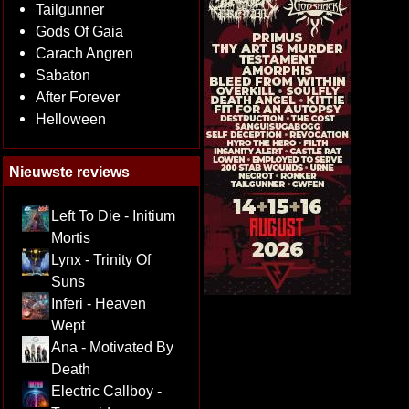
Tailgunner
Gods Of Gaia
Carach Angren
Sabaton
After Forever
Helloween
Nieuwste reviews
Left To Die - Initium
Mortis
Lynx - Trinity Of
Suns
Inferi - Heaven
Wept
Ana - Motivated By
Death
Electric Callboy -