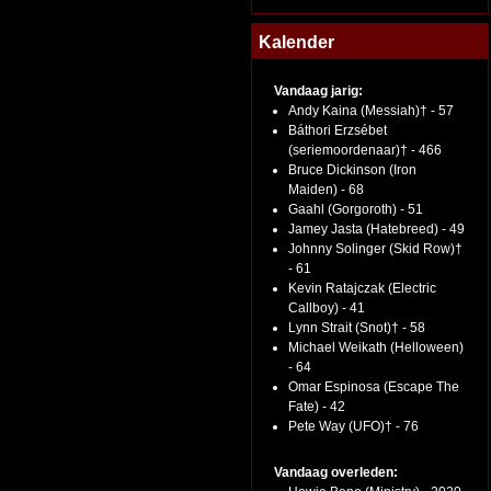
Kalender
Vandaag jarig:
Andy Kaina (Messiah)† - 57
Báthori Erzsébet
(seriemoordenaar)† - 466
Bruce Dickinson (Iron
Maiden) - 68
Gaahl (Gorgoroth) - 51
Jamey Jasta (Hatebreed) - 49
Johnny Solinger (Skid Row)†
- 61
Kevin Ratajczak (Electric
Callboy) - 41
Lynn Strait (Snot)† - 58
Michael Weikath (Helloween)
- 64
Omar Espinosa (Escape The
Fate) - 42
Pete Way (UFO)† - 76
Vandaag overleden: