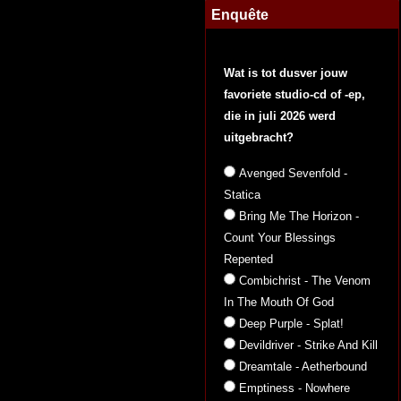
Enquête
Wat is tot dusver jouw
favoriete studio-cd of -ep,
die in juli 2026 werd
uitgebracht?
Avenged Sevenfold -
Statica
Bring Me The Horizon -
Count Your Blessings
Repented
Combichrist - The Venom
In The Mouth Of God
Deep Purple - Splat!
Devildriver - Strike And Kill
Dreamtale - Aetherbound
Emptiness - Nowhere