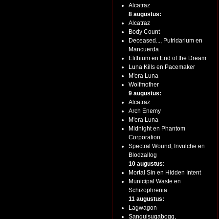
Alcatraz
8 augustus:
Alcatraz
Body Count
Deceased..., Putridarium en
Mancuerda
Elithium en End of the Dream
Luna Kills en Pacemaker
M'era Luna
Wolfmother
9 augustus:
Alcatraz
Arch Enemy
M'era Luna
Midnight en Phantom
Corporation
Spectral Wound, Invulche en
Blodzallog
10 augustus:
Mortal Sin en Hidden Intent
Municipal Waste en
Schizophrenia
11 augustus:
Lagwagon
Sanguisugabogg,