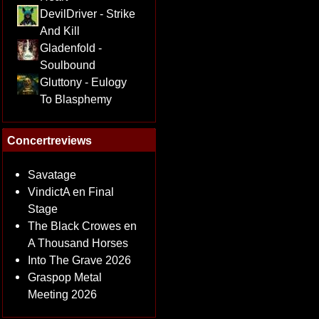
DevilDriver - Strike
And Kill
Gladenfold -
Soulbound
Gluttony - Eulogy
To Blasphemy
Concertreviews
Savatage
VindictA en Final
Stage
The Black Crowes en
A Thousand Horses
Into The Grave 2026
Graspop Metal
Meeting 2026