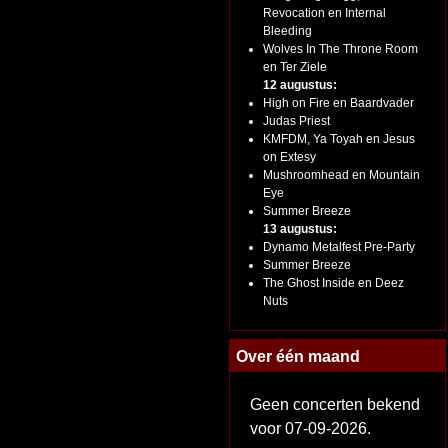
Revocation en Internal
Bleeding
Wolves In The Throne Room
en Ter Ziele
12 augustus:
High on Fire en Baardvader
Judas Priest
KMFDM, Ya Toyah en Jesus
on Extesy
Mushroomhead en Mountain
Eye
Summer Breeze
13 augustus:
Dynamo Metalfest Pre-Party
Summer Breeze
The Ghost Inside en Deez
Nuts
Over één maand
Geen concerten bekend
voor 07-09-2026.