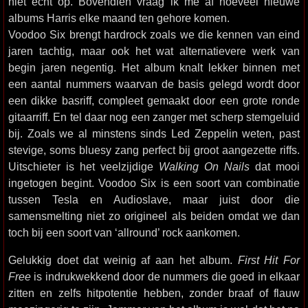
niet echt op. Bovendien vraag ik me af hoeveel nieuwe
albums Harris elke maand ten gehore komen.
Voodoo Six brengt hardrock zoals we die kennen van eind
jaren tachtig, maar ook het wat alternatievere werk van
begin jaren negentig. Het album knalt lekker binnen met
een aantal nummers waarvan de basis gelegd wordt door
een dikke basriff, compleet gemaakt door een grote ronde
gitaarriff. En tel daar nog een zanger met scherp stemgeluid
bij. Zoals we al minstens sinds Led Zeppelin weten, past
stevige, soms bluesy zang perfect bij groot aangezette riffs.
Uitschieter is het veelzijdige
Walking On Nails
dat mooi
ingetogen begint. Voodoo Six is een soort van combinatie
tussen Tesla en Audioslave, maar juist door die
samensmelting niet zo origineel als beiden omdat we dan
toch bij een soort van ‘allround’ rock aankomen.
Gelukkig doet dat weinig af aan het album.
First Hit For
Free
is indrukwekkend door de nummers die goed in elkaar
zitten en zelfs hitpotentie hebben, zonder braaf of flauw