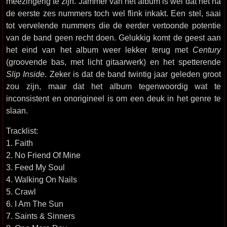
meezingerig te zijn. Jammer van het album is wel dat het na
de eerste zes nummers toch wel flink inkakt. Een stel, saai
tot vervelende nummers die de eerder vertoonde potentie
van de band geen recht doen. Gelukkig komt de geest aan
het eind van het album weer lekker terug met
Century
(groovende bas, met licht gitaarwerk) en het spetterende
Slip Inside
. Zeker is dat de band twintig jaar geleden groot
zou zijn, maar dat het album tegenwoordig wat te
inconsistent en onorigineel is om een deuk in het genre te
slaan.
Tracklist:
1. Faith
2. No Friend Of Mine
3. Feed My Soul
4. Walking On Nails
5. Crawl
6. I Am The Sun
7. Saints & Sinners