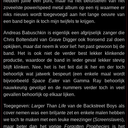
hebben jullie een punt, maar na het beluisteren van het
zoveelste power/speed metal album op een rij waarmee er
niks nieuws wordt toegevoegd aan het lange oeuvre van
een band begin ik toch mijn twijfels te krijgen.
Andreas Babuschkin is eigenlijk een afgrijselijk zanger die
Chris Boltendahl van Grave Digger ook fronsend zal doen
opkijken, maar dat neem ik voor lief: het past gewoon bij de
band. Het is ook niet de verder best lekker klinkende
productie, waardoor de band in ieder geval lekker stevig
blijft klinken. Nee, het is het feit dat ik her en der toch
behoorlijk wat jatwerk bespeurt (een enkele maal wordt
bijvoorbeeld
Space Eater
van Gamma Ray behoorlijk
nauwkeurig gevolgd en de nummers verder toch in veel
gevallen behoorlijk op elkaar lijken.
Toegegeven:
Larger Than Life
van de Backstreet Boys als
cover nemen was een briljante zet en enkele malen hebben
we toch te maken met een leuke meezinger (
Screenslaves
),
maar beter dan het vorige
Forgotten Prophecies
is het