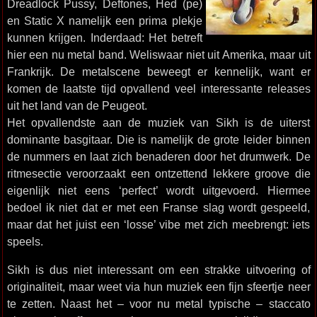
Dreadlock Pussy, Deftones, Hed (pe)
en Static X namelijk een prima plekje
kunnen krijgen. Inderdaad: Het betreft
hier een nu metal band. Weliswaar niet uit Amerika, maar uit
Frankrijk. De metalscene beweegt er kennelijk, want er
komen de laatste tijd opvallend veel interessante releases
uit het land van de Peugeot.
Het opvallendste aan de muziek van Sikh is de uiterst
dominante basgitaar. Die is namelijk de grote leider binnen
de nummers en laat zich benaderen door het drumwerk. De
ritmesectie veroorzaakt een ontzettend lekkere groove die
eigenlijk niet eens ‘perfect’ wordt uitgevoerd. Hiermee
bedoel ik niet dat er met een Franse slag wordt gespeeld,
maar dat het juist een ‘losse’ vibe met zich meebrengt: iets
speels.
Sikh is dus niet interessant om een strakke uitvoering of
originaliteit, maar weet via hun muziek een fijn sfeertje neer
te zetten. Naast het – voor nu metal typische – staccato