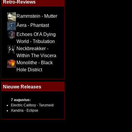
Retro-Reviews
Rammstein - Mutter
Äera - Phantast
Echoes Of A Dying
World - Tribulation
Neckbreakker -
Within The Viscera
Monolithe - Black
Hole District
Nieuwe Releases
7 augustus:
Electric Callboy - Tanzneid
Xandria - Eclipse