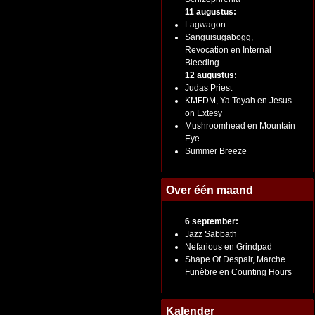
11 augustus:
Lagwagon
Sanguisugabogg,
Revocation en Internal
Bleeding
12 augustus:
Judas Priest
KMFDM, Ya Toyah en Jesus
on Extesy
Mushroomhead en Mountain
Eye
Summer Breeze
Over één maand
6 september:
Jazz Sabbath
Nefarious en Grindpad
Shape Of Despair, Marche
Funèbre en Counting Hours
Kalender