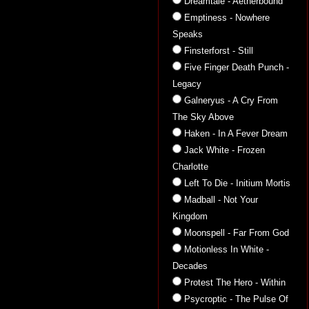
Dreamtale - Aetherbound
Emptiness - Nowhere
Speaks
Finsterforst - Still
Five Finger Death Punch -
Legacy
Galneryus - A Cry From
The Sky Above
Haken - In A Fever Dream
Jack White - Frozen
Charlotte
Left To Die - Initium Mortis
Madball - Not Your
Kingdom
Moonspell - Far From God
Motionless In White -
Decades
Protest The Hero - Within
Psycroptic - The Pulse Of