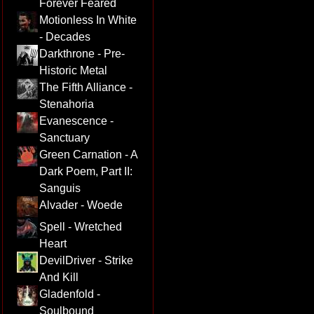
Forever Feared
Motionless In White
- Decades
Darkthrone - Pre-
Historic Metal
The Fifth Alliance -
Stenahoria
Evanescence -
Sanctuary
Green Carnation - A
Dark Poem, Part II:
Sanguis
Alvader - Woede
Spell - Wretched
Heart
DevilDriver - Strike
And Kill
Gladenfold -
Soulbound