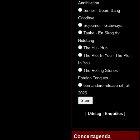
Annihilation
Sinner - Boom Bang
Goodbye
Sojourner - Gateways
Taake - En Skog Av
Nidstang
The Hu - Hun
The Plot In You - The Plot
In You
The Rolling Stones -
Foreign Tongues
een andere release uit juli
2026
[
Uitslag
|
Enquêtes
]
Concertagenda