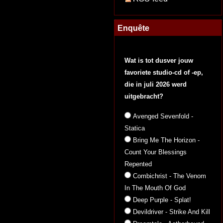
Enquête
Wat is tot dusver jouw
favoriete studio-cd of -ep,
die in juli 2026 werd
uitgebracht?
Avenged Sevenfold -
Statica
Bring Me The Horizon -
Count Your Blessings
Repented
Combichrist - The Venom
In The Mouth Of God
Deep Purple - Splat!
Devildriver - Strike And Kill