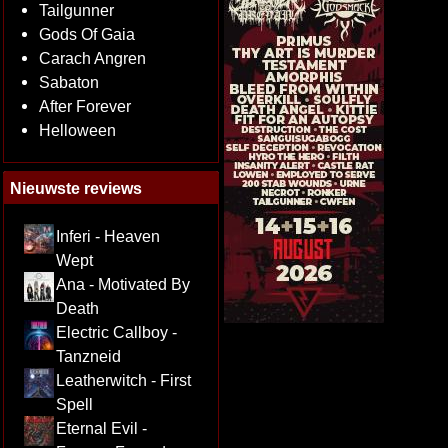
Tailgunner
Gods Of Gaia
Carach Angren
Sabaton
After Forever
Helloween
Nieuwste reviews
Inferi - Heaven
Wept
Ana - Motivated By
Death
Electric Callboy -
Tanzneid
Leatherwitch - First
Spell
Eternal Evil -