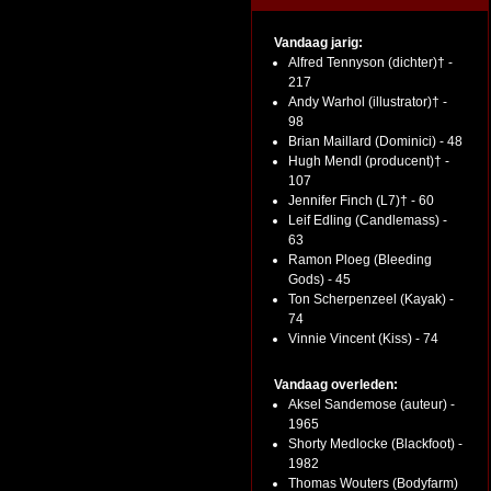
Vandaag jarig:
Alfred Tennyson (dichter)† -
217
Andy Warhol (illustrator)† -
98
Brian Maillard (Dominici) - 48
Hugh Mendl (producent)† -
107
Jennifer Finch (L7)† - 60
Leif Edling (Candlemass) -
63
Ramon Ploeg (Bleeding
Gods) - 45
Ton Scherpenzeel (Kayak) -
74
Vinnie Vincent (Kiss) - 74
Vandaag overleden:
Aksel Sandemose (auteur) -
1965
Shorty Medlocke (Blackfoot) -
1982
Thomas Wouters (Bodyfarm)