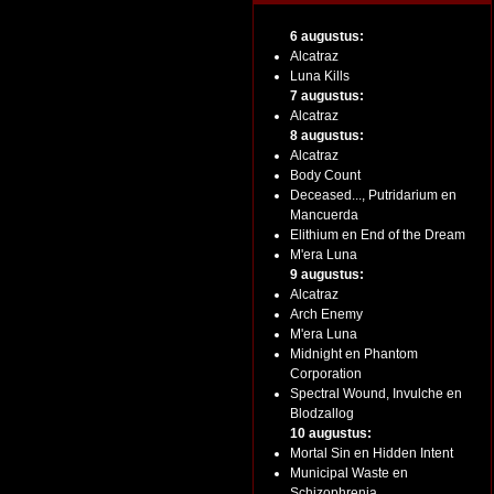
6 augustus:
Alcatraz
Luna Kills
7 augustus:
Alcatraz
8 augustus:
Alcatraz
Body Count
Deceased..., Putridarium en
Mancuerda
Elithium en End of the Dream
M'era Luna
9 augustus:
Alcatraz
Arch Enemy
M'era Luna
Midnight en Phantom
Corporation
Spectral Wound, Invulche en
Blodzallog
10 augustus:
Mortal Sin en Hidden Intent
Municipal Waste en
Schizophrenia