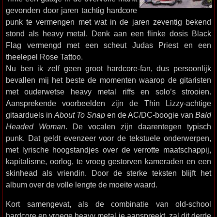
gevonden door jaren tachtig hardcore
punk te vermengen met wat in de jaren zeventig bekend
stond als heavy metal. Denk aan een flinke dosis Black
Flag vermengd met een scheut Judas Priest en een
theelepel Rose Tattoo.
Nu ben ik zelf geen groot hardcore-fan, dus persoonlijk
bevallen mij het beste de momenten waarop de gitaristen
met ouderwetse heavy metal riffs en solo’s strooien.
Aansprekende voorbeelden zijn de Thin Lizzy-achtige
gitaarduels in
About To Snap
en de AC/DC-boogie van
Bald
Headed Woman
. De vocalen zijn daarentegen typisch
punk. Dat geldt evenzeer voor de tekstuele onderwerpen,
met lyrische hoogstandjes over de verrotte maatschappij,
kapitalisme, oorlog, te vroeg gestorven kameraden en een
skinhead als vriendin. Door de sterke teksten blijft het
album over de volle lengte de moeite waard.
Kort samengevat, als de combinatie van old-school
hardcore en vroege heavy metal je aanspreekt, zal dit derde