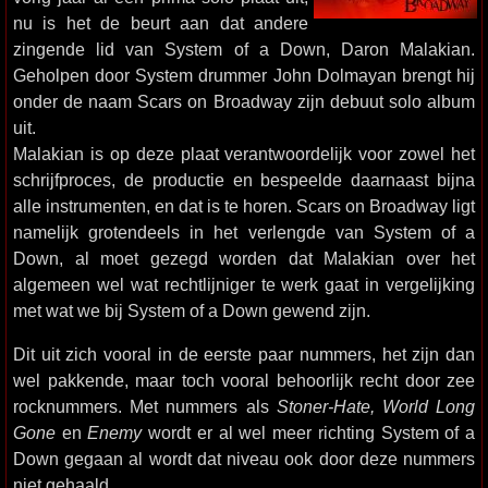
nu is het de beurt aan dat andere
zingende lid van System of a Down, Daron Malakian.
Geholpen door System drummer John Dolmayan brengt hij
onder de naam Scars on Broadway zijn debuut solo album
uit.
Malakian is op deze plaat verantwoordelijk voor zowel het
schrijfproces, de productie en bespeelde daarnaast bijna
alle instrumenten, en dat is te horen. Scars on Broadway ligt
namelijk grotendeels in het verlengde van System of a
Down, al moet gezegd worden dat Malakian over het
algemeen wel wat rechtlijniger te werk gaat in vergelijking
met wat we bij System of a Down gewend zijn.
Dit uit zich vooral in de eerste paar nummers, het zijn dan
wel pakkende, maar toch vooral behoorlijk recht door zee
rocknummers. Met nummers als
Stoner-Hate, World Long
Gone
en
Enemy
wordt er al wel meer richting System of a
Down gegaan al wordt dat niveau ook door deze nummers
niet gehaald.