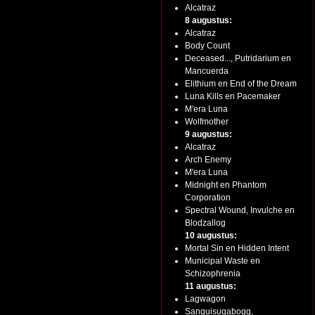
Alcatraz
8 augustus:
Alcatraz
Body Count
Deceased..., Putridarium en
Mancuerda
Elithium en End of the Dream
Luna Kills en Pacemaker
M'era Luna
Wolfmother
9 augustus:
Alcatraz
Arch Enemy
M'era Luna
Midnight en Phantom
Corporation
Spectral Wound, Invulche en
Blodzallog
10 augustus:
Mortal Sin en Hidden Intent
Municipal Waste en
Schizophrenia
11 augustus:
Lagwagon
Sanguisugabogg,