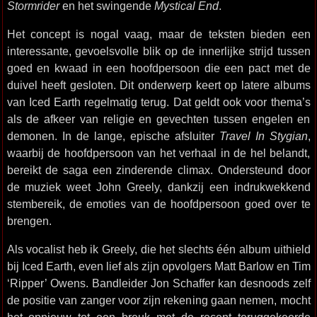
Stormrider
en het swingende
Mystical End
.
Het concept is nogal vaag, maar de teksten bieden een
interessante, gevoelsvolle blik op de innerlijke strijd tussen
goed en kwaad in een hoofdpersoon die een pact met de
duivel heeft gesloten. Dit onderwerp keert op latere albums
van Iced Earth regelmatig terug. Dat geldt ook voor thema’s
als de afkeer van religie en gevechten tussen engelen en
demonen. In de lange, epische afsluiter
Travel In Stygian
,
waarbij de hoofdpersoon van het verhaal in de hel belandt,
bereikt de saga een zinderende climax. Ondersteund door
de muziek weet John Greely, dankzij een indrukwekkend
stembereik, de emoties van de hoofdpersoon goed over te
brengen.
Als vocalist heb ik Greely, die het slechts één album uithield
bij Iced Earth, even lief als zijn opvolgers Matt Barlow en Tim
‘Ripper’ Owens. Bandleider Jon Schaffer kan desnoods zelf
de positie van zanger voor zijn rekening gaan nemen, mocht