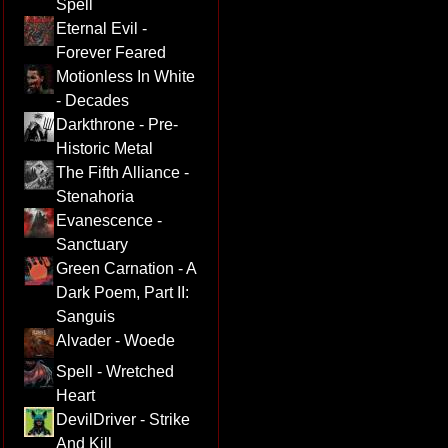
Spell
Eternal Evil -
Forever Feared
Motionless In White
- Decades
Darkthrone - Pre-
Historic Metal
The Fifth Alliance -
Stenahoria
Evanescence -
Sanctuary
Green Carnation - A
Dark Poem, Part II:
Sanguis
Alvader - Woede
Spell - Wretched
Heart
DevilDriver - Strike
And Kill