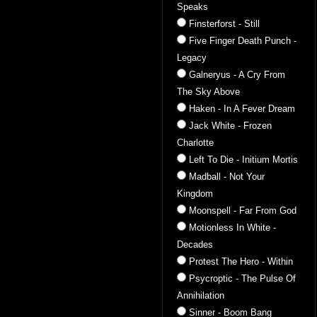
Speaks
Finsterforst - Still
Five Finger Death Punch -
Legacy
Galneryus - A Cry From
The Sky Above
Haken - In A Fever Dream
Jack White - Frozen
Charlotte
Left To Die - Initium Mortis
Madball - Not Your
Kingdom
Moonspell - Far From God
Motionless In White -
Decades
Protest The Hero - Within
Psycroptic - The Pulse Of
Annihilation
Sinner - Boom Bang