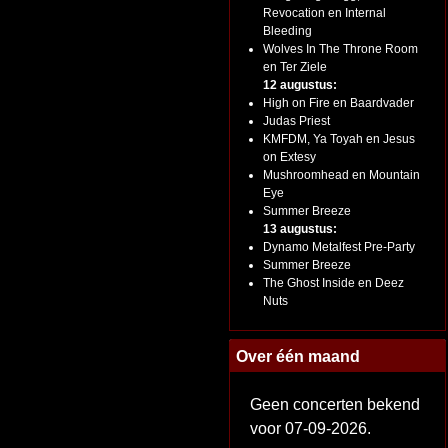
Revocation en Internal
Bleeding
Wolves In The Throne Room
en Ter Ziele
12 augustus:
High on Fire en Baardvader
Judas Priest
KMFDM, Ya Toyah en Jesus
on Extesy
Mushroomhead en Mountain
Eye
Summer Breeze
13 augustus:
Dynamo Metalfest Pre-Party
Summer Breeze
The Ghost Inside en Deez
Nuts
Over één maand
Geen concerten bekend
voor 07-09-2026.