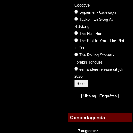
Goodbye
Sojourner - Gateways
Taake - En Skog Av
Nidstang
The Hu - Hun
The Plot In You - The Plot
In You
The Rolling Stones -
Foreign Tongues
een andere release uit juli
2026
[
Uitslag
|
Enquêtes
]
Concertagenda
7 augustus: