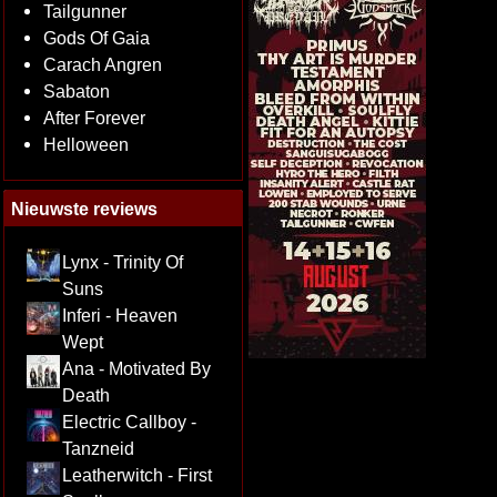
Tailgunner
Gods Of Gaia
Carach Angren
Sabaton
After Forever
Helloween
Nieuwste reviews
Lynx - Trinity Of
Suns
Inferi - Heaven
Wept
Ana - Motivated By
Death
Electric Callboy -
Tanzneid
Leatherwitch - First