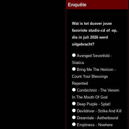
Enquête
Wat is tot dusver jouw
favoriete studio-cd of -ep,
die in juli 2026 werd
uitgebracht?
Avenged Sevenfold -
Statica
Bring Me The Horizon -
Count Your Blessings
Repented
Combichrist - The Venom
In The Mouth Of God
Deep Purple - Splat!
Devildriver - Strike And Kill
Dreamtale - Aetherbound
Emptiness - Nowhere