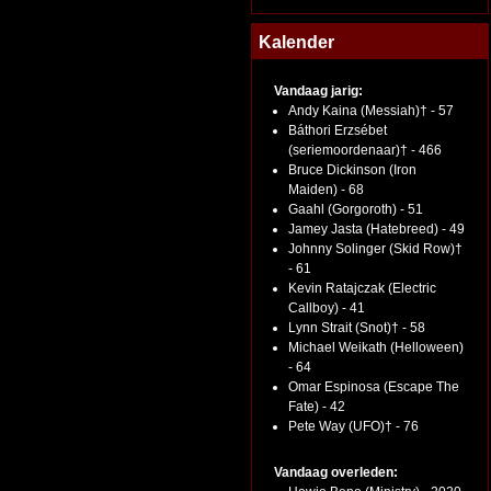
Kalender
Vandaag jarig:
Andy Kaina (Messiah)† - 57
Báthori Erzsébet
(seriemoordenaar)† - 466
Bruce Dickinson (Iron
Maiden) - 68
Gaahl (Gorgoroth) - 51
Jamey Jasta (Hatebreed) - 49
Johnny Solinger (Skid Row)†
- 61
Kevin Ratajczak (Electric
Callboy) - 41
Lynn Strait (Snot)† - 58
Michael Weikath (Helloween)
- 64
Omar Espinosa (Escape The
Fate) - 42
Pete Way (UFO)† - 76
Vandaag overleden: