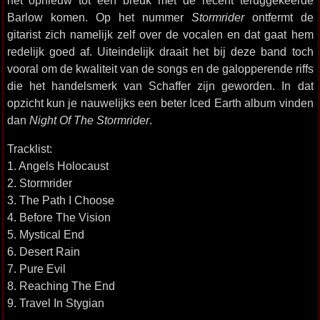
het opnieuw tot een breuk met de recent teruggekeerde
Barlow komen. Op het nummer
Stormrider
ontfermt de
gitarist zich namelijk zelf over de vocalen en dat gaat hem
redelijk goed af. Uiteindelijk draait het bij deze band toch
vooral om de kwaliteit van de songs en de galopperende riffs
die het handelsmerk van Schaffer zijn geworden. In dat
opzicht kun je nauwelijks een beter Iced Earth album vinden
dan
Night Of The Stormrider
.
Tracklist:
1. Angels Holocaust
2. Stormrider
3. The Path I Choose
4. Before The Vision
5. Mystical End
6. Desert Rain
7. Pure Evil
8. Reaching The End
9. Travel In Stygian