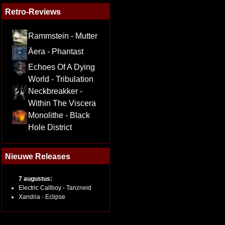
Retro-Reviews
Rammstein - Mutter
Äera - Phantast
Echoes Of A Dying
World - Tribulation
Neckbreakker -
Within The Viscera
Monolithe - Black
Hole District
Nieuwe Releases
7 augustus:
Electric Callboy - Tanzneid
Xandria - Eclipse