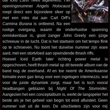
dat Iced Earth heeft afgeleverd. Het
openingsnummer
Angels Holocaust
roept direct een bijzondere sfeer op
met een intro dat aan Carl Orff’s
Carmina Burana
is ontleend. Na een
rustige overgang, waarin de onderhuidse spanning
onmiskenbaar is, gooit zanger John Greely een ijzige
schreeuw in de lucht. Dat is het startsein om het tempo flink
op te schroeven. Nu toont het duivelse nummer zijn ware
aard, met een stortvloed aan opwindende thrash riffs.
Hoewel Iced Earth later richting power metal is
opgeschoven, heeft thrash metal op dit tweede album van de
band nog de overhand. Af en toe neemt de Amerikaanse
formatie even gas terug voor een ingetogen intermezzo, wat
voor de juiste dynamiek zorgt, maar het is toch vooral
headbangen geblazen bij
Night Of The Stormrider
.
Aangezien het een conceptalbum is, werkt de langspeler het
beste als je het geheel van begin tot eind afluistert. Geen
nummer valt uit de toon. De uitschieters zijn voor mij