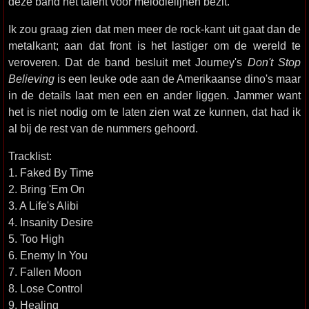
deze band het talent voor melodielijnen bezit.
Ik zou graag zien dat men meer de rock-kant uit gaat dan de
metalkant; aan dat front is het lastiger om de wereld te
veroveren. Dat de band besluit met Journey's
Don't Stop
Believing
is een leuke ode aan de Amerikaanse dino's maar
in de details laat men een en ander liggen. Jammer want
het is niet nodig om te laten zien wat ze kunnen, dat had ik
al bij de rest van de nummers gehoord.
Tracklist:
1. Faked By Time
2. Bring 'Em On
3. A Life's Alibi
4. Insanity Desire
5. Too High
6. Enemy In You
7. Fallen Moon
8. Lose Control
9. Healing