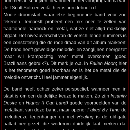
nummers te schrijven, belandden in het voorprogramma van
Jeff Scott Soto en voilà, hier is hun debuut cd.
Mooie droomstart, waar elke beginnende band voor zou
tekenen. Tempestt probeert een mix neer te zetten van
traditionele hardrock en metal, wat ze niet altijd makkelijk
afgaat. Het niveauverschil van de verschillende nummers is
een constatering die de rode draad van dit album markeert.
De band heeft geweldige melodie- en zanglijnen neergezet
maar wil krampachtig meer metal overkomen (goed
Braziliaans gebruik?). Dit merk je o.a. in
Fallen Moon
; hier
is het fenomeen goed hoorbaar en is het de metal die de
melodie ontwricht. Heel jammer eigenlijk.
De band heeft echter zeker perspectief, wanneer men in
staat is om een duidelijke keuze te maken. Zo zijn
Insanity
Desire
en
Higher (I Can Land)
goede voorbeelden van de
metalkant van deze band, maar opener
Faked By Time
de
melodieuze tegenhanger en met
Healing
is de obligate
ballad neergezet, die wederom duidelijk laat merken dat