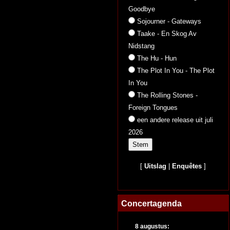
Goodbye
Sojourner - Gateways
Taake - En Skog Av
Nidstang
The Hu - Hun
The Plot In You - The Plot
In You
The Rolling Stones -
Foreign Tongues
een andere release uit juli
2026
[
Uitslag
|
Enquêtes
]
Concertagenda
8 augustus: