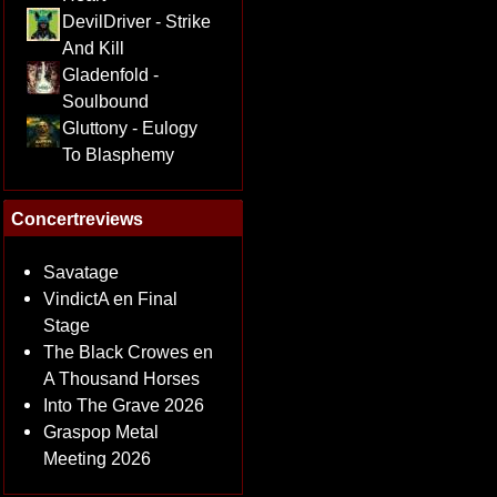
DevilDriver - Strike
And Kill
Gladenfold -
Soulbound
Gluttony - Eulogy
To Blasphemy
Concertreviews
Savatage
VindictA en Final
Stage
The Black Crowes en
A Thousand Horses
Into The Grave 2026
Graspop Metal
Meeting 2026