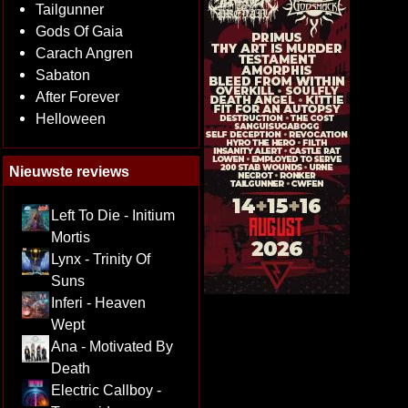
Tailgunner
Gods Of Gaia
Carach Angren
Sabaton
After Forever
Helloween
Nieuwste reviews
Left To Die - Initium
Mortis
Lynx - Trinity Of
Suns
Inferi - Heaven
Wept
Ana - Motivated By
Death
Electric Callboy -