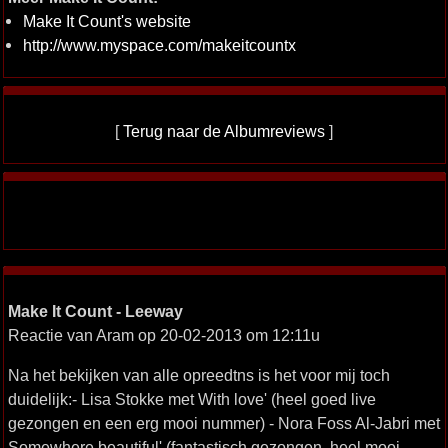
Make It Count's website
http://www.myspace.com/makeitcountx
[
Terug naar de Albumreviews
]
Make It Count - Leeway
Reactie van Aram op 20-02-2013 om 12:11u
Na het bekijken van alle opreedtns is het voor mij toch
duidelijk:- Lisa Stokke met With love' (heel goed live
gezongen en een erg mooi nummer) - Nora Foss Al-Jabri met
Somewhere beautiful' (fantastisch gezongen, heel mooi