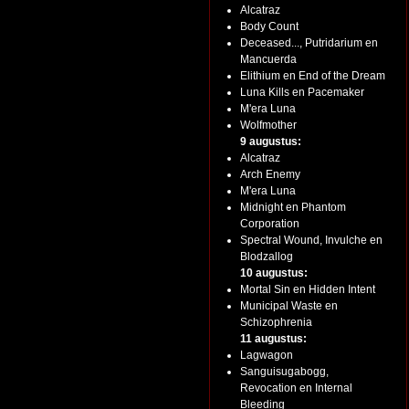
Alcatraz
Body Count
Deceased..., Putridarium en
Mancuerda
Elithium en End of the Dream
Luna Kills en Pacemaker
M'era Luna
Wolfmother
9 augustus:
Alcatraz
Arch Enemy
M'era Luna
Midnight en Phantom
Corporation
Spectral Wound, Invulche en
Blodzallog
10 augustus:
Mortal Sin en Hidden Intent
Municipal Waste en
Schizophrenia
11 augustus:
Lagwagon
Sanguisugabogg,
Revocation en Internal
Bleeding