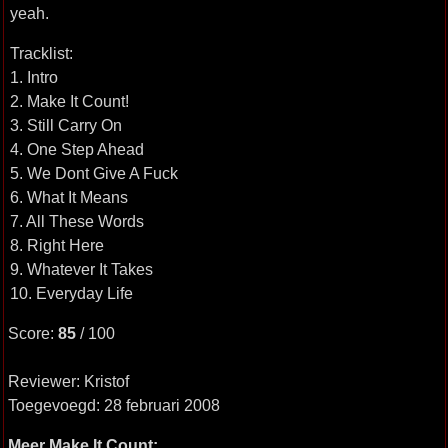
yeah.
Tracklist:
1. Intro
2. Make It Count!
3. Still Carry On
4. One Step Ahead
5. We Dont Give A Fuck
6. What It Means
7. All These Words
8. Right Here
9. Whatever It Takes
10. Everyday Life
Score:
85
/ 100
Reviewer: Kristof
Toegevoegd: 28 februari 2008
Meer Make It Count: