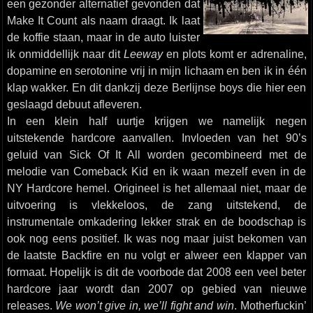
een gezonder alternatief gevonden dat
Make It Count als naam draagt. Ik laat
de koffie staan, maar in de auto luister
ik onmiddellijk naar dit
Leeway
en plots komt er adrenaline,
dopamine en serotonine vrij in mijn lichaam en ben ik in één
klap wakker. En dit dankzij deze Berlijnse boys die hier een
geslaagd debuut afleveren.
In een klein half uurtje krijgen we namelijk negen
uitstekende hardcore aanvallen. Invloeden van het 90’s
geluid van Sick Of It All worden gecombineerd met de
melodie van Comeback Kid en ik waan mezelf even in de
NY Hardcore hemel. Origineel is het allemaal niet, maar de
uitvoering is vlekkeloos, de zang uitstekend, de
instrumentale omkadering lekker strak en de boodschap is
ook nog eens positief. Ik was nog maar juist bekomen van
de laatste Backfire en nu volgt er alweer een klapper van
formaat. Hopelijk is dit de voorbode dat 2008 een veel beter
hardcore jaar wordt dan 2007 op gebied van nieuwe
releases.
We won’t give in, we’ll fight and win
. Motherfuckin’