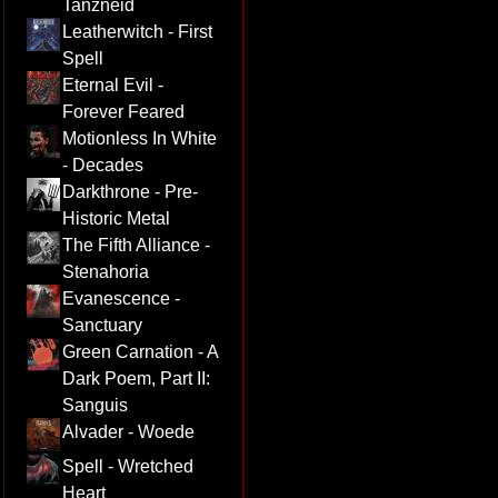
Tanzneid
Leatherwitch - First
Spell
Eternal Evil -
Forever Feared
Motionless In White
- Decades
Darkthrone - Pre-
Historic Metal
The Fifth Alliance -
Stenahoria
Evanescence -
Sanctuary
Green Carnation - A
Dark Poem, Part II:
Sanguis
Alvader - Woede
Spell - Wretched
Heart