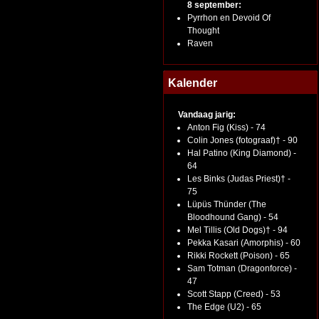
8 september:
Pyrrhon en Devoid Of
Thought
Raven
Kalender
Vandaag jarig:
Anton Fig (Kiss) - 74
Colin Jones (fotograaf)† - 90
Hal Patino (King Diamond) -
64
Les Binks (Judas Priest)† -
75
Lüpüs Thünder (The
Bloodhound Gang) - 54
Mel Tillis (Old Dogs)† - 94
Pekka Kasari (Amorphis) - 60
Rikki Rockett (Poison) - 65
Sam Totman (Dragonforce) -
47
Scott Stapp (Creed) - 53
The Edge (U2) - 65