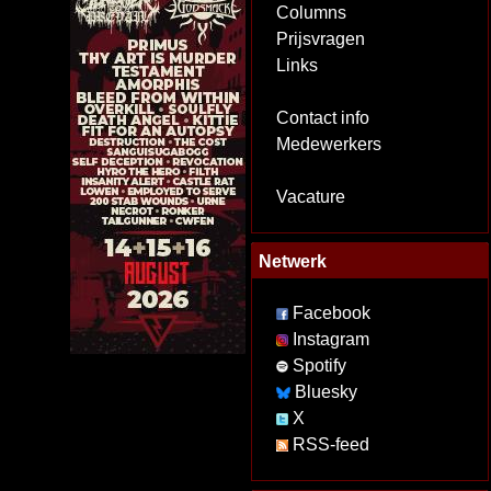
Columns
Prijsvragen
Links
Contact info
Medewerkers
Vacature
Netwerk
Facebook
Instagram
Spotify
Bluesky
X
RSS-feed