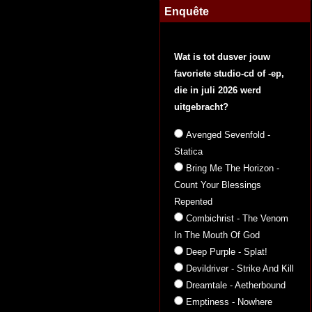
Enquête
Wat is tot dusver jouw
favoriete studio-cd of -ep,
die in juli 2026 werd
uitgebracht?
Avenged Sevenfold -
Statica
Bring Me The Horizon -
Count Your Blessings
Repented
Combichrist - The Venom
In The Mouth Of God
Deep Purple - Splat!
Devildriver - Strike And Kill
Dreamtale - Aetherbound
Emptiness - Nowhere