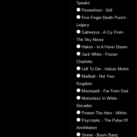
Speaks
Finsterforst - Still
Five Finger Death Punch -
Legacy
Galneryus - A Cry From
The Sky Above
Haken - In A Fever Dream
Jack White - Frozen
Charlotte
Left To Die - Initium Mortis
Madball - Not Your
Kingdom
Moonspell - Far From God
Motionless In White -
Decades
Protest The Hero - Within
Psycroptic - The Pulse Of
Annihilation
Sinner - Boom Bang