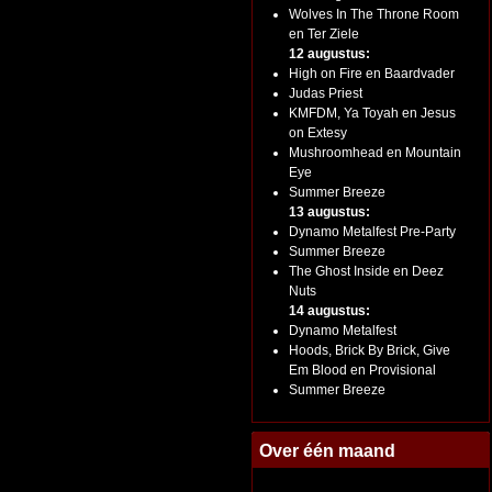
Wolves In The Throne Room
en Ter Ziele
12 augustus:
High on Fire en Baardvader
Judas Priest
KMFDM, Ya Toyah en Jesus
on Extesy
Mushroomhead en Mountain
Eye
Summer Breeze
13 augustus:
Dynamo Metalfest Pre-Party
Summer Breeze
The Ghost Inside en Deez
Nuts
14 augustus:
Dynamo Metalfest
Hoods, Brick By Brick, Give
Em Blood en Provisional
Summer Breeze
Over één maand