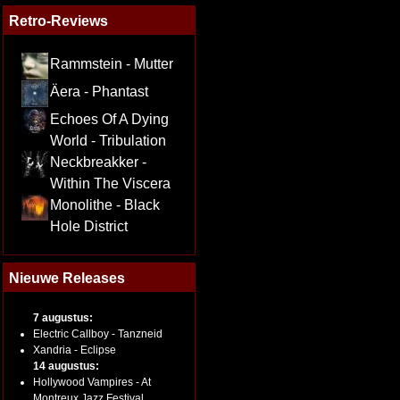
Retro-Reviews
Rammstein - Mutter
Äera - Phantast
Echoes Of A Dying
World - Tribulation
Neckbreakker -
Within The Viscera
Monolithe - Black
Hole District
Nieuwe Releases
7 augustus:
Electric Callboy - Tanzneid
Xandria - Eclipse
14 augustus:
Hollywood Vampires - At
Montreux Jazz Festival