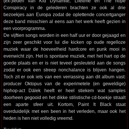
(ex-)leden van Kid Dynamite, Lifetime en The hope
Conspiracy in de gelederen brachten ze ook al drie
bezoekjes aan Europa zodat de oplettende concertganger
deze band misschien al eens aan het werk heeft gezien in
een voorprogramma.
De vijftien songs worden in een half uur er door gejaagd en
zijn zeer geschikt voor lui die kicken op oude regelloze
muziek waar de hoeveelheid hardcore en punk mooi in
evenwicht zijn. Het is spontane muziek, met het hart op de
goede plaats en er is niet teveel gesleuteld aan de songs
zodat er ook een streep nonchalance is blijven hangen.
Toch zit er ook iets van een verrassing aan dit album vast:
producer Oktopus van de experimetele (en geweldige)
hiphop-act Dälek heeft er heel stiekem wat samples
doorheen gegooid en het dikke stilistische cd-boekje straalt
een aparte sfeer uit. Kortom, Paint It Black staat
overduidelijk met een been in het verleden, maar ook het
heden is hen niet volledig vreemd.